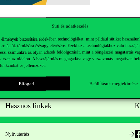
Süti és adatkezelés
 élmények biztosítása érdekében technológiákat, mint például sütiket használun
ormációk tárolására és/vagy elérésére. Ezekhez a technológiákhoz való hozzájár
teszi számunkra az olyan adatok feldolgozását, mint a böngészési magatartás va
k ezen az oldalon. A hozzájárulás megtagadása vagy visszavonása negatívan bef
funkciókat és jellemzőket.
Elfogad
Beállítások megtekintése
Hasznos linkek
K
Nyitvatartás