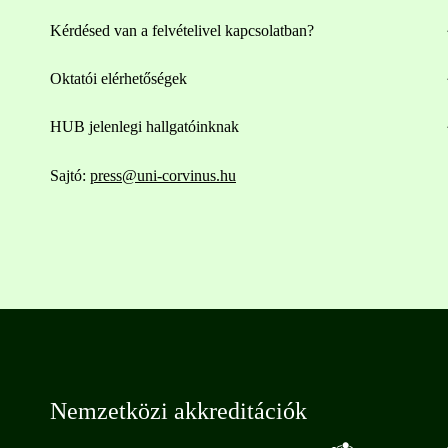
Kérdésed van a felvételivel kapcsolatban?
Oktatói elérhetőségek
HUB jelenlegi hallgatóinknak
Sajtó:
press@uni-corvinus.hu
Nemzetközi akkreditációk