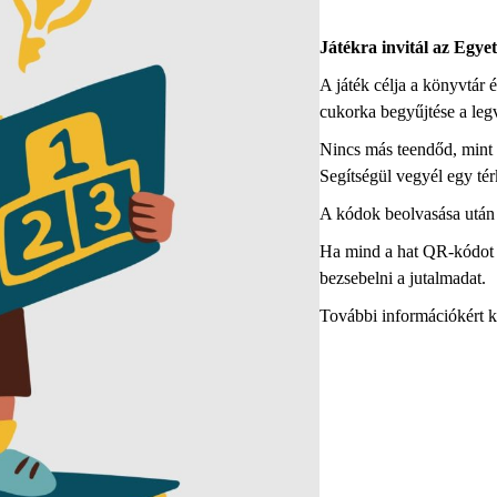
Játékra invitál az Egye
A játék célja a könyvtár 
cukorka begyűjtése a l
Nincs más teendőd, mint 
Segítségül vegyél egy tér
A kódok beolvasása után 
Ha mind a hat QR-kódot m
bezsebelni a jutalmadat.
További információkért k