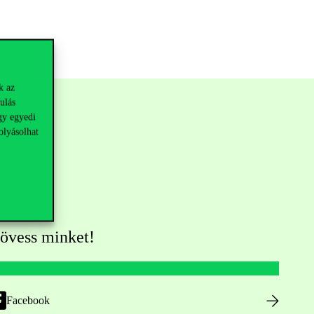
k az
ulás
gy egyedi
olyásolhat
övess minket!
Facebook