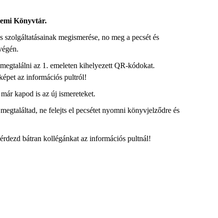
temi Könyvtár.
és szolgáltatásainak megismerése, no meg a pecsét és
egvégén.
megtalálni az 1. emeleten kihelyezett QR-kódokat.
képet az információs pultról!
már kapod is az új ismereteket.
egtaláltad, ne felejts el pecsétet nyomni könyvjelződre és
érdezd bátran kollégánkat az információs pultnál!