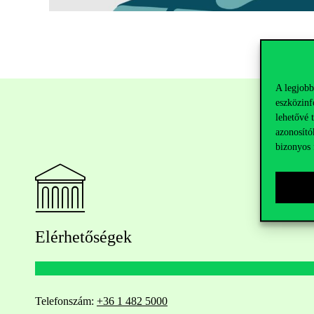
A legjobb
eszközinf
lehetővé 
azonosító
bizonyos 
Elérhetőségek
Telefonszám:
+36 1 482 5000