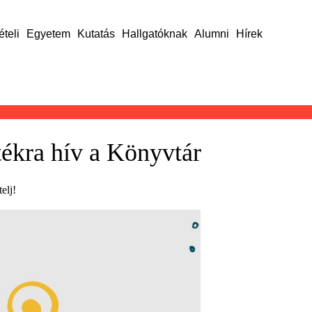
ételi
Egyetem
Kutatás
Hallgatóknak
Alumni
Hírek
tékra hív a Könyvtár
elj!