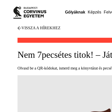
Gólyáknak
Képzés
Felv
VISSZA A HÍREKHEZ
Nem 7pecsétes titok! – Já
Olvasd be a QR-kódokat, ismerd meg a könyvtárat és pecsét