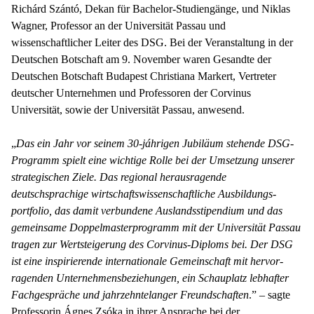
Richárd Szántó, Dekan für Bachelor-Studiengänge, und Niklas
Wagner, Professor an der Universität Passau und
wissenschaftlicher Leiter des DSG. Bei der Veranstaltung in der
Deutschen Botschaft am 9. November waren Gesandte der
Deutschen Botschaft Budapest Christiana Markert, Vertreter
deutscher Unternehmen und Professoren der Corvinus
Universität, sowie der Universität Passau, anwesend.
„
Das ein Jahr vor seinem 30-jáhrigen Jubiläum stehende DSG-
Programm spielt eine wichtige Rolle bei der Umsetzung unserer
strategischen Ziele. Das regional herausragende
deutschsprachige wirt­schafts­wissenschaftliche Aus­bildungs­
portfolio, das damit verbundene Auslands­stipendium und das
gemeinsame Doppel­master­programm mit der Universität Passau
tragen zur Wertsteigerung des Corvinus-Diploms bei. Der DSG
ist eine inspirierende internationale Gemeinschaft mit hervor­
ragenden Unternehmens­be­zieh­ung­en, ein Schauplatz lebhafter
Fach­gespräche und jahrzehntelanger Freund­schaft­en
.” – sagte
Professorin Ágnes Zsóka in ihrer Ansprache bei der