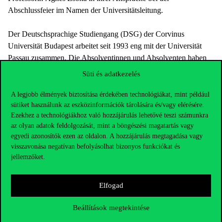
Abschlussfeier im Namen der Universitätsleitung.
Der Deutschsprachige Studiengang (DSG) der Corvinus
Universität Budapest arbeitet seit 1993 eng mit der Universität
Passau zusammen. Die Absolventinnen und Absolventen haben
das Potential, hochqualifizierte Mitarbeiter mit zudem
Süti és adatkezelés
hervorragenden Deutschkenntnissen zu werden, und sich dadurch
in einer Laufbahn bei internationalen Unternehmen besser
A legjobb élmények biztosítása érdekében technológiákat, mint például
sütiket használunk az eszközinformációk tárolására és/vagy elérésére.
behaupten zu können. Studierende können bei Corvinus im
Ezekhez a technológiákhoz való hozzájárulás lehetővé teszi számunkra
Rahmen der DSG bis zu zehn deutschsprachige Studiengänge
az olyan adatok feldolgozását, mint a böngészési magatartás vagy
wählen, von Informationsmanagement bis
egyedi azonosítók ezen az oldalon. A hozzájárulás megtagadása vagy
Betriebswirtschaftslehre, und zusätzlich ein halbes Jahr an der
visszavonása negatívan befolyásolhat bizonyos funkciókat és
Universität Passau studieren, um sich optimal auf den
jellemzőket.
deutschsprachigen Arbeitsmarkt vorzubereiten.
Ein weiteres Ziel der Ausbildung ist die Pflege und Stärkung der
Elfogad
traditionell guten deutsch-ungarischen Wirtschaftsbeziehungen.
Der Studiengang bietet zum einen ein zusätzliches Zeugnis und
Beállítások megtekintése
eine eigenständige Vertiefung im Bachelorstudiengang an, zum