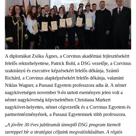
A diplomákat Zsóka Ágnes, a Corvinus akadémiai fejlesztésekért
felelős rektorhelyettese, Patrick Bohl, a DSG vezetője, a Corvinus
szakirányú és executive képzésekért felelős dékánja, Szántó
Richárd, a Corvinus alapképzésekért felelős dékánja, valamint
Niklas Wagner, a Passaui Egyetem professzora adta át. A német
nagykövetségen november 9-én tartott eseményen jelen volt a
német nagykövetség képviseletében Christiana Markert
nagykövet-helyettes, német cégvezetők és a Corvinus Egyetem és
partnerintézményének, a Passaui Egyetemnek több professzora.
„
A jövőre 30 éves jubileumát ünneplő DSG program kiemelt
szereppel bír a stratégiai céljaink megvalósításában. A régiós