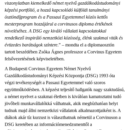
viszonylatban kiemelkedő német nyelvű gazdálkodástudományi
képzési portfólió, a hozzá kapcsolódó külföldi tanulmányi
ösztöndíjprogram és a Passaui Egyetemmel közös kettős
mesterprogram hozzájárul a corvinusos diploma értékének
növeléséhez. A DSG egy kiváló vállalati kapcsolatokkal
rendelkező inspiráló nemzetközi közösség, élénk szakmai viták és
évtizedes barátságok színtere
.” – mondta el a diplomaosztón
tartott beszédében Zsóka Ágnes professzor a Corvinus Egyetem
felsővezetésének képviseletében.
A Budapesti Corvinus Egyetem Német Nyelvű
Gazdálkodástudományi Képzési Központja (DSG) 1993 óta
végzi tevékenységét a Passaui Egyetemmel való szoros
együttműködésben. A képzést teljesítő hallgatók nagy szaktudású,
a német nyelvet a szakmai életben is kiválóan kamatoztatni tudó
jövőbeli munkavállalókká válhatnak, akik megbízhatóan helyt
tudnak majd állni nemzetközi vállalatok alkalmazottjaiként is. A
diákok akár tíz kurzust is választhatnak németül a Corvinuson a
DSG keretében az információmenedzsmenttől a