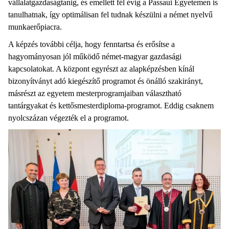
vállalatgazdaságtanig, és emellett fél évig a Passaui Egyetemen is
tanulhatnak, így optimálisan fel tudnak készülni a német nyelvű
munkaerőpiacra.
A képzés további célja, hogy fenntartsa és erősítse a
hagyományosan jól működő német-magyar gazdasági
kapcsolatokat. A központ egyrészt az alapképzésben kínál
bizonyítványt adó kiegészítő programot és önálló szakirányt,
másrészt az egyetem mesterprogramjaiban választható
tantárgyakat és kettősmesterdiploma-programot. Eddig csaknem
nyolcszázan végezték el a programot.