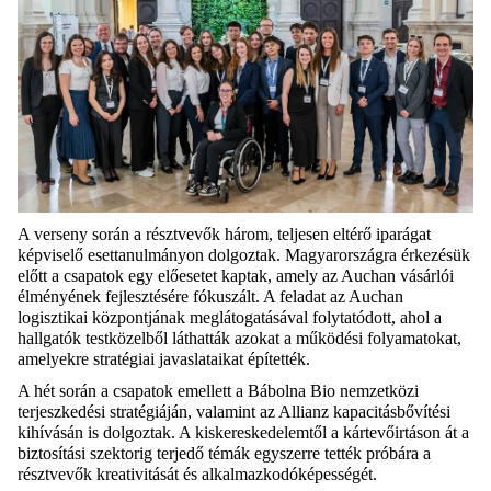
A verseny során a résztvevők három, teljesen eltérő iparágat
képviselő esettanulmányon dolgoztak. Magyarországra érkezésük
előtt a csapatok egy előesetet kaptak, amely az Auchan vásárlói
élményének fejlesztésére fókuszált. A feladat az Auchan
logisztikai központjának meglátogatásával folytatódott, ahol a
hallgatók testközelből láthatták azokat a működési folyamatokat,
amelyekre stratégiai javaslataikat építették.
A hét során a csapatok emellett a Bábolna Bio nemzetközi
terjeszkedési stratégiáján, valamint az Allianz kapacitásbővítési
kihívásán is dolgoztak. A kiskereskedelemtől a kártevőirtáson át a
biztosítási szektorig terjedő témák egyszerre tették próbára a
résztvevők kreativitását és alkalmazkodóképességét.