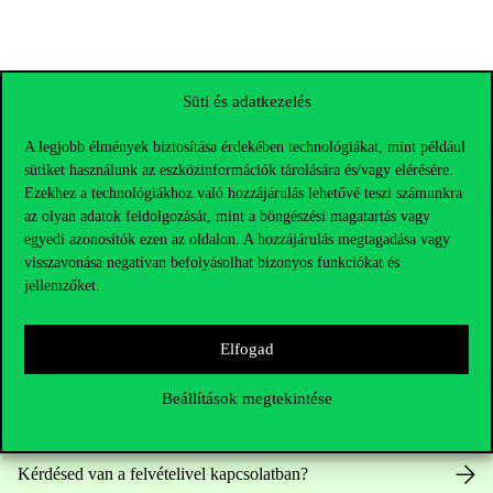
Süti és adatkezelés
A legjobb élmények biztosítása érdekében technológiákat, mint például
sütiket használunk az eszközinformációk tárolására és/vagy elérésére.
Ezekhez a technológiákhoz való hozzájárulás lehetővé teszi számunkra
az olyan adatok feldolgozását, mint a böngészési magatartás vagy
egyedi azonosítók ezen az oldalon. A hozzájárulás megtagadása vagy
visszavonása negatívan befolyásolhat bizonyos funkciókat és
jellemzőket.
Elérhetőségek
Elfogad
Beállítások megtekintése
Telefonszám:
+36 1 482 5000
Kérdésed van a felvételivel kapcsolatban?