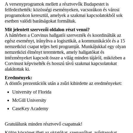
A versenyprogramok mellett a résztvevők Budapestet is
felfedezhették: közösségi eseményeken, vacsorákon és városi
programokon keresztül, amelyek a szakmai kapcsolatokból sok
esetben valódi barátságokat formáltak.
Mit jelentett szervezői oldalon részt venni?
A háttérben a Corvinus hallgatói szervezték és koordinálták az
egész eseményt, irányítva a logisztikát, a kommunikációt és a 15
nemzetközi csapat teljes heti programját. Munkájukkal egy olyan
nemzetközi élményt teremtettek, amely hallgatókat és
intézményeket kapcsolt össze a világ minden tájáról, miközben a
Corvinust képviselték és hosszú távú szakmai kapcsolatokat
alakítottak ki.
Eredmények:
A döntős prezentációk után a zsűri kihirdette az eredményeket:
University of Florida
McGill University
CaseKey Academy
Gratulálunk minden résztvevő csapatnak!
Külön köszönet illeti az oktatókat, szervezőket, zsűritagokat,