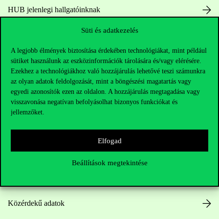
HUB jelenlegi hallgatóinknak
Süti és adatkezelés
Sajtó:
press@uni-corvinus.hu
A legjobb élmények biztosítása érdekében technológiákat, mint például
sütiket használunk az eszközinformációk tárolására és/vagy elérésére.
Ezekhez a technológiákhoz való hozzájárulás lehetővé teszi számunkra
az olyan adatok feldolgozását, mint a böngészési magatartás vagy
egyedi azonosítók ezen az oldalon. A hozzájárulás megtagadása vagy
visszavonása negatívan befolyásolhat bizonyos funkciókat és
jellemzőket.
Hasznos linkek
Elfogad
Nyitvatartás
Beállítások megtekintése
Házirend
Közérdekű adatok