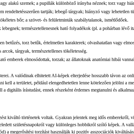
 vagy alakú szemek; a pupillák különböző irányba néznek; torz vagy hiá
em rendeltetésszerűen tartják; lebegő tárgyak; hiányzó vagy lehetetlen 
 tökéletes bőr; a szövet- és felületminták szabálytalanok, ismétlődőek.
 lebegnek; természetellenesnek ható folyadékok (pl. a pohárban lévő it
en betűzés, torz betűk, értelmetlen karakterek; olvashatatlan vagy elm
us arcok, tárgyak, természetellenes tökéletesség.
tható emberek elmosódottak, torzak; az állatoknak anatómiai hibái vanna
i. A valódinak elhitetett AI-képek elterjedése hosszabb távon az online
i kell a területet, például elengedhetetlen lenne kötelezően jelölni a mes
l a digitális írástudást, ennek részeként érdemes megtanulni és alkalma
st kiváltó történetek voltak. Gyakran jelentek meg idős emberekről, vid
ledett születésnapokról vagy különleges hobbikról szóló képek. A vallá
 a megerősítési torzítást használják ki pozitív asszociációk kiváltására