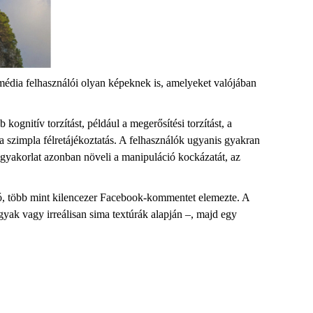
édia felhasználói olyan képeknek is, amelyeket valójában
gnitív torzítást, például a megerősítési torzítást, a
 szimpla félretájékoztatás. A felhasználók ugyanis gyakran
 gyakorlat azonban növeli a manipuláció kockázatát, az
ódó, több mint kilencezer Facebook-kommentet elemezte. A
rgyak vagy irreálisan sima textúrák alapján –, majd egy