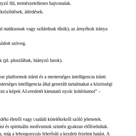
nyzó fül, természetellenes hajvonalak.
tükröződések, átfedések.
al statikusnak vagy szilárdnak tűnik); az árnyékok iránya
osódott szöveg.
k (pl. pluszlábak, hiányzó farok).
 platformok iránti és a mesterséges intelligencia iránti
terséges intelligencia által generált tartalmakat a közösségi
zni a képek AI-eredetét kimutató nyolc kritériumot” –
éki életről vagy családi kötelékekről szóló jelenetek.
si és spirituális motívumok szintén gyakran előfordultak.
, míg a lehorgonyzás felerősíti a kezdeti érzelmi hatást. A