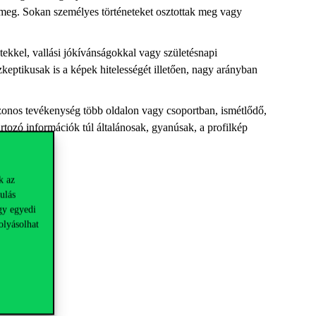
t meg. Sokan személyes történeteket osztottak meg vagy
tekkel, vallási jókívánságokkal vagy születésnapi
szkeptikusak is a képek hitelességét illetően, nagy arányban
azonos tevékenység több oldalon vagy csoportban, ismétlődő,
tozó információk túl általánosak, gyanúsak, a profilkép
k az
ulás
gy egyedi
olyásolhat