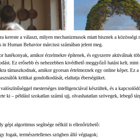
a kereste a választ, milyen mechanizmusok miatt hisznek a közösségi m
 in Human Behavior márciusi számában jelent meg.
hatékonyak, amikor érzelmekre építenek, és egyszerre aktiválnak több ko
odást. Ez erősebb és nehezebben kivédhető meggyőző hatást kelt, mint a
kákra támaszkodnak, amikor gyorsan értelmeznek egy online képet. Ez a
használók kritikai gondolkodását, elaltatja éberségüket.
 valószínűséggel mesterséges intelligenciával készültek, és a kapcsol
zűrte ki – például szokatlan számú ujj, olvashatatlan szövegek, lebegő tá
ly gépi algoritmus segítsége nélkül is ellenőrizhető:
agy fogak, természetellenes szögben álló végtagok;