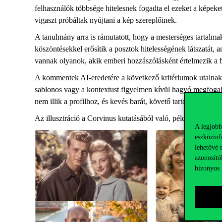
felhasználók többsége hitelesnek fogadta el ezeket a képeke
vigaszt próbáltak nyújtani a kép szereplőinek.
A tanulmány arra is rámutatott, hogy a mesterséges tartalma
köszöntésekkel erősítik a posztok hitelességének látszatát, a
vannak olyanok, akik emberi hozzászólásként értelmezik a
A kommentek AI-eredetére a következő kritériumok utalnak: 
sablonos vagy a kontextust figyelmen kívül hagyó megfogalma
nem illik a profilhoz, és kevés barát, követő tartozik hozzá.
Az illusztráció a Corvinus kutatásából való, példák a mesters
A legjobb
eszközinf
lehetővé 
azonosító
bizonyos 