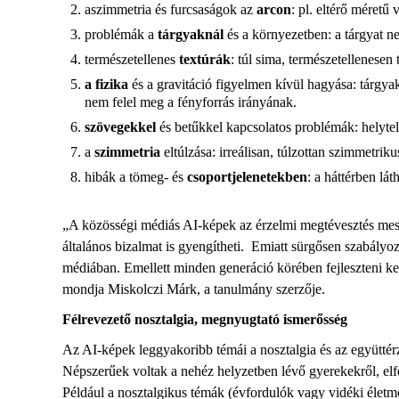
aszimmetria és furcsaságok az
arcon
: pl. eltérő méretű
problémák a
tárgyaknál
és a környezetben: a tárgyat n
természetellenes
textúrák
: túl sima, természetellenesen
a fizika
és a gravitáció figyelmen kívül hagyása: tárgyak
nem felel meg a fényforrás irányának.
szövegekkel
és betűkkel kapcsolatos problémák: helytel
a
szimmetria
eltúlzása: irreálisan, túlzottan szimmetrik
hibák a tömeg- és
csoportjelenetekben
: a háttérben lá
„A közösségi médiás AI-képek az érzelmi megtévesztés mestere
általános bizalmat is gyengítheti. Emiatt sürgősen szabályozn
médiában. Emellett minden generáció körében fejleszteni kel
mondja Miskolczi Márk, a tanulmány szerzője.
Félrevezető nosztalgia, megnyugtató ismerősség
Az AI-képek leggyakoribb témái a nosztalgia és az együttérzé
Népszerűek voltak a nehéz helyzetben lévő gyerekekről, elfe
Például a nosztalgikus témák (évfordulók vagy vidéki életmód)