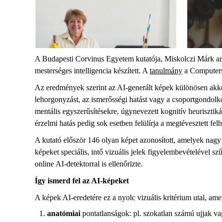
A Budapesti Corvinus Egyetem kutatója, Miskolczi Márk arr
mesterséges intelligencia készített. A
tanulmány
a Computers
Az eredmények szerint az AI-generált képek különösen akkor 
lehorgonyzást, az ismerősségi hatást vagy a csoportgondolk
mentális egyszerűsítésekre, úgynevezett kognitív heuriszti
érzelmi hatás pedig sok esetben felülírja a megtévesztett fel
A kutató először 146 olyan képet azonosított, amelyek nagy
képeket speciális, intő vizuális jelek figyelembevételével s
online AI-detektorral is ellenőrizte.
Így ismerd fel az AI-képeket
A képek AI-eredetére ez a nyolc vizuális kritérium utal, ame
anatómiai
pontatlanságok: pl. szokatlan számú ujjak v