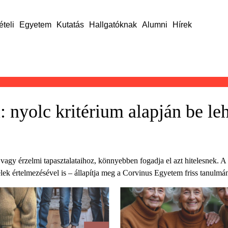
ételi
Egyetem
Kutatás
Hallgatóknak
Alumni
Hírek
nyolc kritérium alapján be leh
agy érzelmi tapasztalataihoz, könnyebben fogadja el azt hitelesnek. A 
elek értelmezésével is – állapítja meg a Corvinus Egyetem friss tanulmá