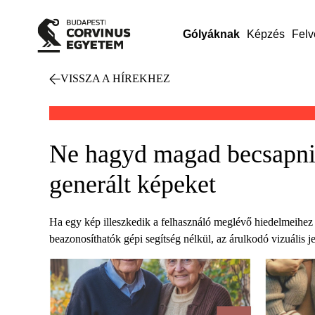
Gólyáknak
Képzés
Felv
VISSZA A HÍREKHEZ
Ne hagyd magad becsapni: 
generált képeket
Ha egy kép illeszkedik a felhasználó meglévő hiedelmeihez v
beazonosíthatók gépi segítség nélkül, az árulkodó vizuális j