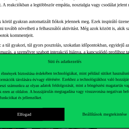
t. A reakciókban a legtöbbször empátia, nosztalgia vagy csodálat jelen
k körül gyakran automatizált fiókok jelennek meg. Ezek inspiráló üzene
mi tovább növelheti a felhasználói aktivitást. Még azok között is, akik 
 botok kommentjeit.
a túl gyakori, túl gyors posztolás, szokatlan időpontokban, egyidejű 
zás, a személyre szabott interakció hiánya, a kapcsolódó profilhoz tar
Süti és adatkezelés
éges intelligencia által gyártott képekre.
 élmények biztosítása érdekében technológiákat, mint például sütiket használun
ormációk tárolására és/vagy elérésére. Ezekhez a technológiákhoz való hozzájár
teszi számunkra az olyan adatok feldolgozását, mint a böngészési magatartás va
k ezen az oldalon. A hozzájárulás megtagadása vagy visszavonása negatívan bef
funkciókat és jellemzőket.
Elfogad
Beállítások megtekintése