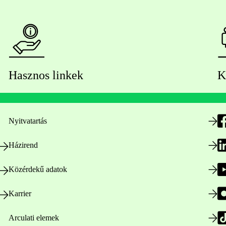
Hasznos linkek
K
Nyitvatartás
Házirend
Közérdekű adatok
Karrier
Arculati elemek