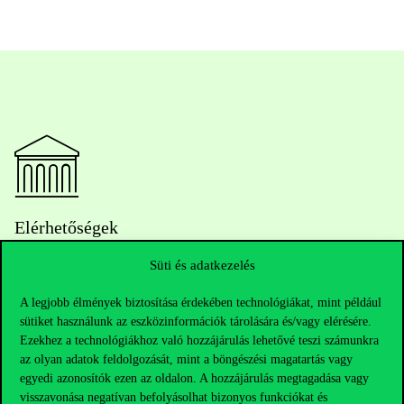
Elérhetőségek
Süti és adatkezelés
A legjobb élmények biztosítása érdekében technológiákat, mint például
Telefonszám:
+36 1 482 5000
sütiket használunk az eszközinformációk tárolására és/vagy elérésére.
Ezekhez a technológiákhoz való hozzájárulás lehetővé teszi számunkra
Kérdésed van a felvételivel kapcsolatban?
az olyan adatok feldolgozását, mint a böngészési magatartás vagy
egyedi azonosítók ezen az oldalon. A hozzájárulás megtagadása vagy
Oktatói elérhetőségek
visszavonása negatívan befolyásolhat bizonyos funkciókat és