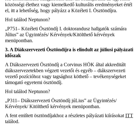
közösségi élethez vagy kiemelkedő kulturális eredményeket értél
el, itt a lehetőség, hogy pályázz a Közéleti I. Ösztöndíjra.
Hol találod
Neptunon
?
„P7
51
– Közéleti Ösztöndíj I. doktorandusz hallgatók számára
J
ú
l
ius”
az Ügyintézés/ Kérvények/Kitölthető kérvények
menüpontban.
3. A Diákszervezeti Ösztöndíjra is elindult az
jú
l
iusi
pályázati
időszak
A Diákszervezeti Ösztöndíj a Corvinus HÖK által akkreditált
diákszervezetekben végzett vezetői és egyéb – diákszervezeti
vezető pozícióhoz vagy tagsághoz köthető – tevékenységeket
támogató egyetemi ösztöndíj.
Hol találod
Neptunon
?
„P3
11
– Diákszervezeti Ösztöndíj
jú
L
ius
” az Ügyintézés/
Kérvények/ Kitölthető kérvények menüpontban.
A fent említett ösztöndíjakhoz a részletes pályázati kiírásokat
ITT
találod.