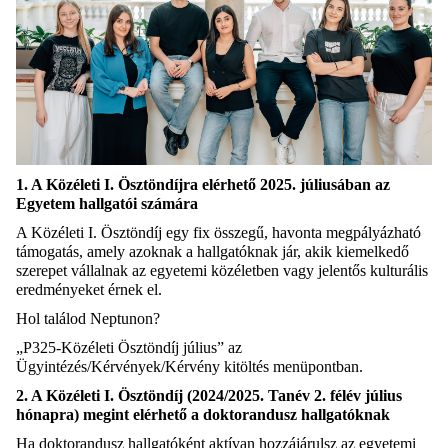
1. A Közéleti I. Ösztöndíjra elérhető 2025. júliusában az
Egyetem hallgatói számára
A Közéleti I. Ösztöndíj egy fix összegű, havonta megpályázható
támogatás, amely azoknak a hallgatóknak jár, akik kiemelkedő
szerepet vállalnak az egyetemi közéletben vagy jelentős kulturális
eredményeket érnek el.
Hol találod
Neptunon
?
„P32
5
-Közéleti Ösztöndíj jú
l
ius” az
Ügyintézés/Kérvények/Kérvény kitöltés menüpontban.
2. A Közéleti I. Ösztöndíj (2024/2025
. Tanév 2. félév július
hónapra)
megint elérhető a doktorandusz hallgatóknak
Ha doktorandusz hallgatóként aktívan hozzájárulsz az egyetemi