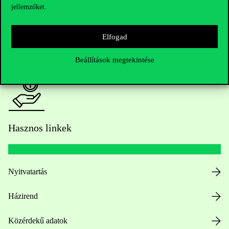
jellemzőket.
HUB jelenlegi hallgatóinknak
Elfogad
Sajtó:
press@uni-corvinus.hu
Beállítások megtekintése
Hasznos linkek
Nyitvatartás
Házirend
Közérdekű adatok