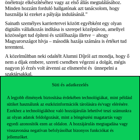
önéletrajz elkészítéséhez vagy az első állás megtalálásához.
Minden hozzám forduló hallgatónak azt tanácsolom, hogy
használja ki ezeket a pályája indulásánál.”
Sainath
személyes karriertervei között egyébként egy olyan
digitális vállalkozás indítása is szerepel középtávon, amellyel
közösséget tud építeni és
szülőhazája
illetve − ahogy
Magyarországot hívja – második hazája számára is értéket tud
teremteni.
A közelmúltban neki odaítélt
Alumni
Díjról azt mondja, hogy ő
nem a díjak embere, szereti csendben végezni a dolgát, mégis
nagyon jó érzés volt átvenni az elismerést
és ünnepelni
a
szaktársakkal.
„Több ezer kilométerre innen, Indiából származva, soha nem
Süti és adatkezelés
gondoltam volna, hogy olyan befogadó közösségre lelek
Budapesten, hogy díjjal is elismerik az erőfeszítéseimet. Egy álom
A legjobb élmények biztosítása érdekében technológiákat, mint például
vált számomra és a családom számára valóra azzal, hogy
sütiket használunk az eszközinformációk tárolására és/vagy elérésére.
megkaptam a Corvinus
Alumni
Díjat” – meséli
Sainath
.
Ezekhez a technológiákhoz való hozzájárulás lehetővé teszi számunkra
az olyan adatok feldolgozását, mint a böngészési magatartás vagy
egyedi azonosítók ezen az oldalon. A hozzájárulás megtagadása vagy
visszavonása negatívan befolyásolhat bizonyos funkciókat és
jellemzőket.