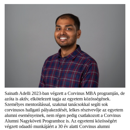
Sainath
Adelli
2023-ban végzett a Corvinus MBA programján,
de
azóta is aktív, elkötelezett tagja
az egyetem közösségének.
Személyes mentorálással, szakmai tanácsokkal segíti sok
corvinusos
hallgató pályakezdését,
lelkes résztvevője az
egyetem
alumni
eseménye
i
nek, nem régen
pedig
csatlakozott a Corvinus
Alumni
Nagyköveti Programhoz is.
Az egyetemi közösségért
végzett odaadó munkájáért a 30 év alatti Corvinus
alumni