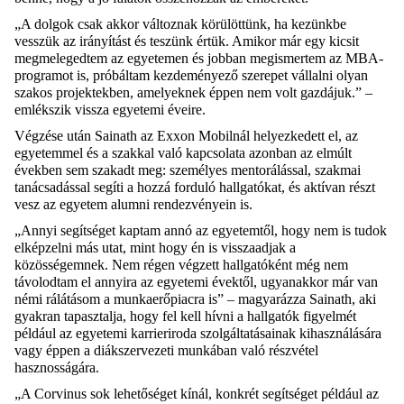
„A dolgok csak akkor változnak körülöttünk, ha kezünkbe
vesszük az irányítást és teszünk értük. Amikor már egy kicsit
megmelegedtem az egyetemen és jobban megismertem az MBA-
programot is, próbáltam kezdeményező szerepet vállalni olyan
szakos projektekben, amelyeknek éppen nem volt gazdájuk.” –
emlékszik vissza egyetemi éveire.
Végzése után
Sainath
az
Exxon
Mobilnál helyezkedett el, az
egyetemmel és a szakkal való kapcsolata azonban az elmúlt
években sem szakadt meg: személyes mentorálással, szakmai
tanácsadással segíti a hozzá forduló hallgatókat, és aktívan részt
vesz az egyetem
alumni
rendezvényein is.
„Annyi segítséget kaptam
annó
az egyetemtől, hogy nem is tudok
elképzelni más utat, mint hogy én is visszaadjak a
közösségemnek. Nem régen végzett hallgatóként még nem
távolodtam el annyira az egyetemi évektől, ugyanakkor már van
némi rálátásom a munkaerőpiacra is” – magyarázza
Sainath
, aki
gyakran tapasztalja, hogy fel kell hívni a hallgatók figyelmét
például az egyetemi karrieriroda szolgáltatásainak kihasználására
vagy éppen a diákszervezeti munkában való részvétel
hasznosságára.
„A Corvinus sok lehetőséget kínál, konkrét segítséget például az