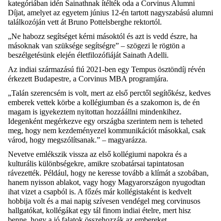
kategóriában idén
Sainathnak
ítélték oda a Corvinus
Alumni
Díjat, amelyet az egyetem június 12-én tartott nagyszabású
alumni
találkozóján vett át Bruno
Pottelsberghe
rektortól.
„Ne habozz segítséget kérni másoktól és azt is vedd
észre
, ha
másoknak van szüksége segítségre” – szögezi le rögtön a
beszélgetésünk elején életfilozófiáját
Sainath
Adelli
.
Az indiai származású fiú 2021-ben egy Tempus ösztöndíj révén
érkezett Budapestre, a Corvinus MBA programjára.
„Talán szerencsém is volt, mert az első perctől segítőkész, kedves
emberek vettek körbe a kollégiumban és a szakomon is, de én
magam is igyekeztem nyitottan hozzáállni mindenkihez.
Idegenként megérkezve egy országba szerintem nem is teheted
meg, hogy nem kezdeményezel kommunikációt másokkal, csak
várod, hogy megszólítsanak.” – magyarázza.
Nevetve emlékszik vissza az első kollégiumi napokra és a
kulturális különbségekre, amikre szobatársai tapintatosan
rávezették. Például, hogy ne keresse tovább a klímát a szobában,
hanem nyisson ablakot, vagy hogy Magyarországon nyugodtan
ihat vizet a csapból is. A főzés már kollégistaként is kedvelt
hobbija volt és a mai napig szívesen vendégel meg
corvinusos
hallgatókat, kollégákat egy tál finom indiai ételre, mert hisz
benne, hogy a jó falatok összehozzák az embereket.