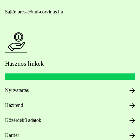
Sajtó:
press@uni-corvinus.hu
Hasznos linkek
Nyitvatartás
Házirend
Közérdekű adatok
Karrier