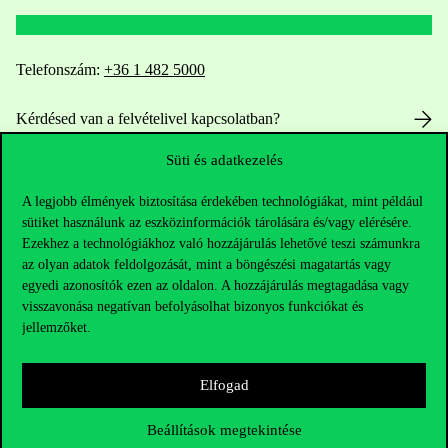
Telefonszám:
+36 1 482 5000
Kérdésed van a felvételivel kapcsolatban?
Süti és adatkezelés
Oktatói elérhetőségek
A legjobb élmények biztosítása érdekében technológiákat, mint például
HUB jelenlegi hallgatóinknak
sütiket használunk az eszközinformációk tárolására és/vagy elérésére.
Ezekhez a technológiákhoz való hozzájárulás lehetővé teszi számunkra
Sajtó:
press@uni-corvinus.hu
az olyan adatok feldolgozását, mint a böngészési magatartás vagy
egyedi azonosítók ezen az oldalon. A hozzájárulás megtagadása vagy
visszavonása negatívan befolyásolhat bizonyos funkciókat és
jellemzőket.
Elfogad
Hasznos linkek
Beállítások megtekintése