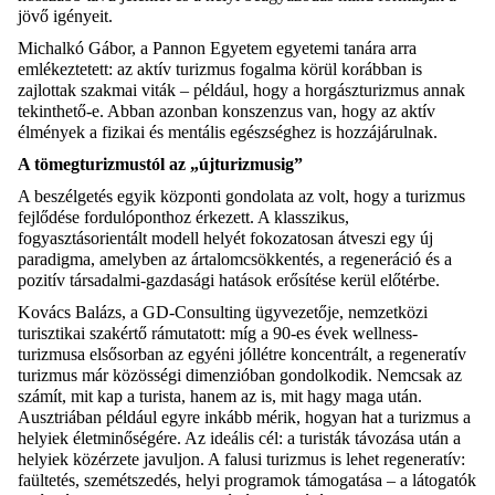
jövő igényeit.
Michalkó Gábor, a Pannon Egyetem egyetemi tanára arra
emlékeztetett: az aktív turizmus fogalma körül korábban is
zajlottak szakmai viták – például, hogy a horgászturizmus annak
tekinthető-e. Abban azonban konszenzus van, hogy az aktív
élmények a fizikai és mentális egészséghez is hozzájárulnak.
A tömegturizmustól az „újturizmusig”
A beszélgetés egyik központi gondolata az volt, hogy a turizmus
fejlődése fordulóponthoz érkezett. A klasszikus,
fogyasztásorientált modell helyét fokozatosan átveszi egy új
paradigma, amelyben az ártalomcsökkentés, a regeneráció és a
pozitív társadalmi-gazdasági hatások erősítése kerül előtérbe.
Kovács Balázs, a GD-Consulting ügyvezetője, nemzetközi
turisztikai szakértő rámutatott: míg a 90-es évek wellness-
turizmusa elsősorban az egyéni jóllétre koncentrált, a regeneratív
turizmus már közösségi dimenzióban gondolkodik. Nemcsak az
számít, mit kap a turista, hanem az is, mit hagy maga után.
Ausztriában például egyre inkább mérik, hogyan hat a turizmus a
helyiek életminőségére. Az ideális cél: a turisták távozása után a
helyiek közérzete javuljon. A falusi turizmus is lehet regeneratív:
faültetés, szemétszedés, helyi programok támogatása – a látogatók