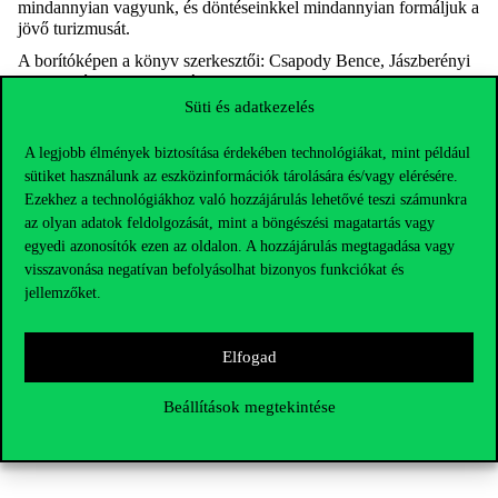
mindannyian vagyunk, és döntéseinkkel mindannyian formáljuk a
jövő turizmusát.
A borítóképen a könyv szerkesztői: Csapody Bence, Jászberényi
Melinda és Miskolczi Márk.
Süti és adatkezelés
A legjobb élmények biztosítása érdekében technológiákat, mint például
sütiket használunk az eszközinformációk tárolására és/vagy elérésére.
Ezekhez a technológiákhoz való hozzájárulás lehetővé teszi számunkra
az olyan adatok feldolgozását, mint a böngészési magatartás vagy
egyedi azonosítók ezen az oldalon. A hozzájárulás megtagadása vagy
visszavonása negatívan befolyásolhat bizonyos funkciókat és
jellemzőket.
Elfogad
Beállítások megtekintése