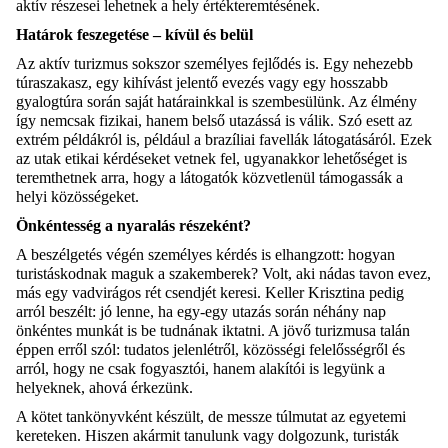
aktív részesei lehetnek a hely értékteremtésének.
Határok feszegetése – kívül és belül
Az aktív turizmus sokszor személyes fejlődés is. Egy nehezebb
túraszakasz, egy kihívást jelentő evezés vagy egy hosszabb
gyalogtúra során saját határainkkal is szembesülünk. Az élmény
így nemcsak fizikai, hanem belső utazássá is válik. Szó esett az
extrém példákról is, például a brazíliai favellák látogatásáról. Ezek
az utak etikai kérdéseket vetnek fel, ugyanakkor lehetőséget is
teremthetnek arra, hogy a látogatók közvetlenül támogassák a
helyi közösségeket.
Önkéntesség a nyaralás részeként?
A beszélgetés végén személyes kérdés is elhangzott: hogyan
turistáskodnak maguk a szakemberek? Volt, aki nádas tavon evez,
más egy vadvirágos rét csendjét keresi. Keller Krisztina pedig
arról beszélt: jó lenne, ha egy-egy utazás során néhány nap
önkéntes munkát is be tudnának iktatni. A jövő turizmusa talán
éppen erről szól: tudatos jelenlétről, közösségi felelősségről és
arról, hogy ne csak fogyasztói, hanem alakítói is legyünk a
helyeknek, ahová érkezünk.
A kötet tankönyvként készült, de messze túlmutat az egyetemi
kereteken. Hiszen akármit tanulunk vagy dolgozunk, turisták