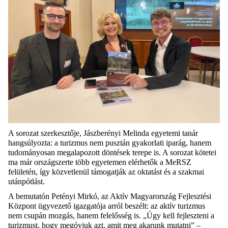
A sorozat szerkesztője, Jászberényi Melinda egyetemi tanár
hangsúlyozta: a turizmus nem pusztán gyakorlati iparág, hanem
tudományosan megalapozott döntések terepe is. A sorozat kötetei
ma már országszerte több egyetemen elérhetők a MeRSZ
felületén, így közvetlenül támogatják az oktatást és a szakmai
utánpótlást.
A bemutatón Petényi Mirkó, az Aktív Magyarország Fejlesztési
Központ ügyvezető igazgatója arról beszélt: az aktív turizmus
nem csupán mozgás, hanem felelősség is. „Úgy kell fejleszteni a
turizmust, hogy megóvjuk azt, amit meg akarunk mutatni” –