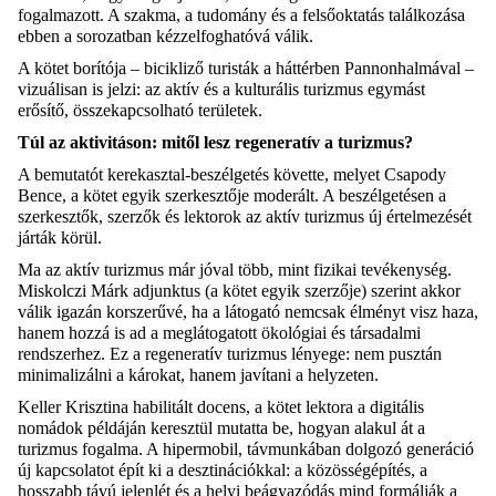
fogalmazott. A szakma, a tudomány és a felsőoktatás találkozása
ebben a sorozatban kézzelfoghatóvá válik.
A kötet borítója – bicikliző turisták a háttérben Pannonhalmával –
vizuálisan is jelzi: az aktív és a kulturális turizmus egymást
erősítő, összekapcsolható területek.
Túl az aktivitáson: mitől lesz regeneratív a turizmus?
A bemutatót kerekasztal-beszélgetés követte, melyet Csapody
Bence, a kötet egyik szerkesztője moderált. A beszélgetésen a
szerkesztők, szerzők és lektorok az aktív turizmus új értelmezését
járták körül.
Ma az aktív turizmus már jóval több, mint fizikai tevékenység.
Miskolczi Márk adjunktus (a kötet egyik szerzője) szerint akkor
válik igazán korszerűvé, ha a látogató nemcsak élményt visz haza,
hanem hozzá is ad a meglátogatott ökológiai és társadalmi
rendszerhez. Ez a regeneratív turizmus lényege: nem pusztán
minimalizálni a károkat, hanem javítani a helyzeten.
Keller Krisztina habilitált docens, a kötet lektora a digitális
nomádok példáján keresztül mutatta be, hogyan alakul át a
turizmus fogalma. A hipermobil, távmunkában dolgozó generáció
új kapcsolatot épít ki a desztinációkkal: a közösségépítés, a
hosszabb távú jelenlét és a helyi beágyazódás mind formálják a