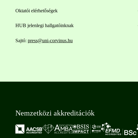
Oktatói elérhetőségek
HUB jelenlegi hallgatóinknak
Sajtó:
press@uni-corvinus.hu
Nemzetközi akkreditációk