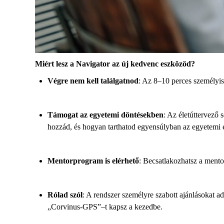
Miért lesz a Navigator az új kedvenc eszközöd?
Végre nem kell találgatnod
:
Az 8–10 perces személyisé
Támogat az egyetemi döntésekben
:
Az életúttervező 
hozzád, és hogyan tarthatod egyensúlyban az egyetemi é
Mentorprogram is elérhető
:
B
ecsatlakozhatsz a mento
Rólad szól
:
A rendszer személyre szabott ajánlásokat ad
„Corvinus-
GPS”
–
t kapsz a kezedbe
.