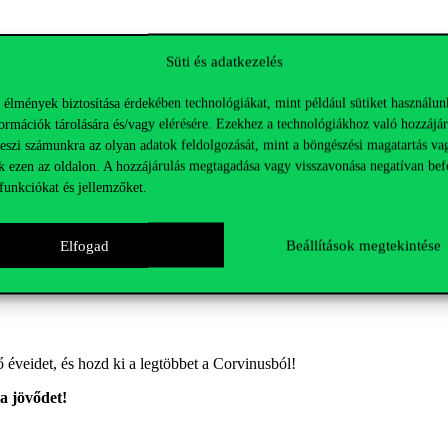
Süti és adatkezelés
 és
jelszavaddal
.
ségtesztet (~8–10 perc).
 élmények biztosítása érdekében technológiákat, mint például sütiket használun
ormációk tárolására és/vagy elérésére. Ezekhez a technológiákhoz való hozzájár
éd alakítani a következő féléveidet
legyen szó a
tárgyaktól kezdve a
sza
teszi számunkra az olyan adatok feldolgozását, mint a böngészési magatartás va
k ezen az oldalon. A hozzájárulás megtagadása vagy visszavonása negatívan bef
funkciókat és jellemzőket.
udatosan haladj az egyetemi éveid során.
Elfogad
Beállítások megtekintése
ő éve
idet
, és hozd ki a legtöbbet a
Corvinusból
!
a jövődet!