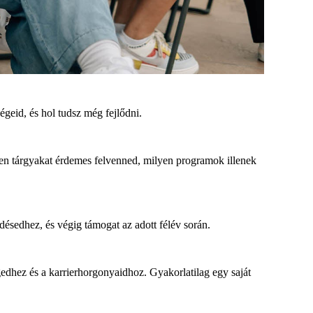
ségeid
, és hol tudsz még fejlődni.
en tárgyakat érdemes felvenn
ed
, milyen programok illenek
ődésedhez, és végig támogat a
z adott
félév
során.
gedhez és a karrierhorgonyaidhoz. Gyakorlatilag egy saját