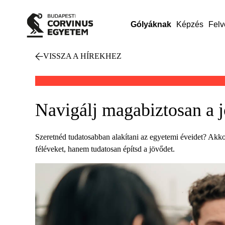
Gólyáknak
Képzés
Felv
VISSZA A HÍREKHEZ
Navigálj magabiztosan a 
Szeretnéd tudatosabban alakítani az egyetemi éveidet? Akkor 
féléveket, hanem tudatosan építsd a jövődet.