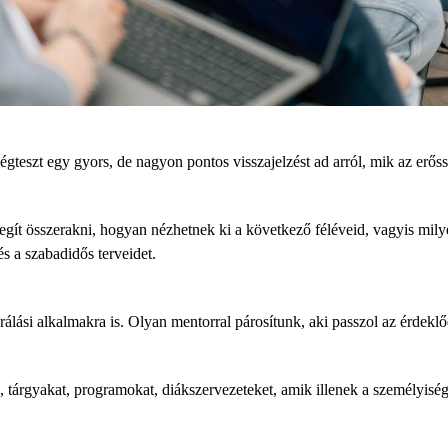
gteszt egy gyors, de nagyon pontos visszajelzést ad arról, m
ik az erős
segít összerakni, hogyan nézhetnek ki
a következő féléveid,
vagyis
mily
s a szabadidős terveidet.
rálási alkalmakra is. Olyan mentorral párosít
unk
, aki passzol az érdekl
,
tárgyakat,
programokat
, diákszervezeteket, amik illenek a személyisé