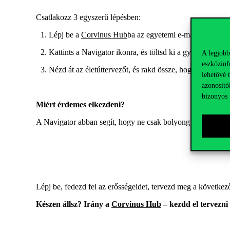
Csatlakoz
z
3 egyszerű lépésben
:
Lépj be a
Corvinus
Hub
ba
az egyetemi
e-mail címeddel
Kattints a Navigator
ikonra
, és töltsd ki a
gyors
személyi
A legjobb
eszközinf
Nézd át az életúttervezőt, és rakd össze, hogyan szeretn
lehetővé 
azonosító
bizonyos 
Miért érdemes
elkezdeni
?
A Navigator abban segít, hogy ne csak bolyongj, hanem célt
Lépj be, fedezd fel az erősségeidet, tervezd meg a következ
Készen állsz? Irány a
Corvinus
Hub
– kezdd el tervezni 