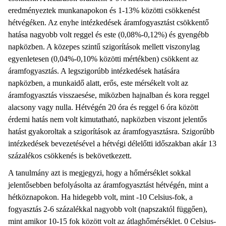
eredményeztek munkanapokon és 1-13% közötti csökkenést
hétvégéken. Az enyhe intézkedések áramfogyasztást csökkentő
hatása nagyobb volt reggel és este (0,08%-0,12%) és gyengébb
napközben. A közepes szintű szigorítások mellett viszonylag
egyenletesen (0,04%-0,10% közötti mértékben) csökkent az
áramfogyasztás. A legszigorúbb intézkedések hatására
napközben, a munkaidő alatt, erős, este mérsékelt volt az
áramfogyasztás visszaesése, miközben hajnalban és kora reggel
alacsony vagy nulla. Hétvégén 20 óra és reggel 6 óra között
érdemi hatás nem volt kimutatható, napközben viszont jelentős
hatást gyakoroltak a szigorítások az áramfogyasztásra. Szigorúbb
intézkedések bevezetésével a hétvégi délelőtti időszakban akár 13
százalékos csökkenés is bekövetkezett.
A tanulmány azt is megjegyzi, hogy a hőmérséklet sokkal
jelentősebben befolyásolta az áramfogyasztást hétvégén, mint a
hétköznapokon. Ha hidegebb volt, mint -10 Celsius-fok, a
fogyasztás 2-6 százalékkal nagyobb volt (napszaktól függően),
mint amikor 10-15 fok között volt az átlaghőmérséklet. 0 Celsius-