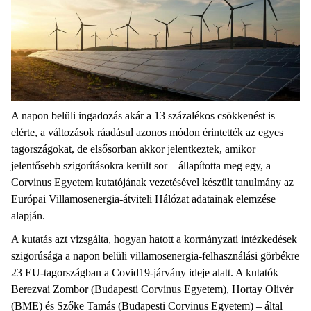
A napon belüli ingadozás akár a 13 százalékos csökkenést is
elérte, a változások ráadásul azonos módon érintették az egyes
tagországokat, de elsősorban akkor jelentkeztek, amikor
jelentősebb szigorításokra került sor – állapította meg egy, a
Corvinus Egyetem kutatójának vezetésével készült tanulmány az
Európai Villamosenergia-átviteli Hálózat adatainak elemzése
alapján.
A kutatás azt vizsgálta, hogyan hatott a kormányzati intézkedések
szigorúsága a napon belüli villamosenergia-felhasználási görbékre
23 EU-tagországban a Covid19-járvány ideje alatt. A kutatók –
Berezvai Zombor (Budapesti Corvinus Egyetem), Hortay Olivér
(BME) és Szőke Tamás (Budapesti Corvinus Egyetem) – által