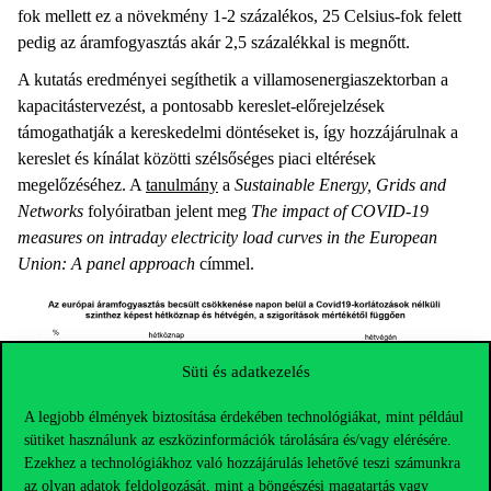
fok mellett ez a növekmény 1-2 százalékos, 25 Celsius-fok felett
pedig az áramfogyasztás akár 2,5 százalékkal is megnőtt.
A kutatás eredményei segíthetik a villamosenergiaszektorban a
kapacitástervezést, a pontosabb kereslet-előrejelzések
támogathatják a kereskedelmi döntéseket is, így hozzájárulnak a
kereslet és kínálat közötti szélsőséges piaci eltérések
megelőzéséhez. A
tanulmány
a
Sustainable Energy, Grids and
Networks
folyóiratban jelent meg
The impact of COVID-19
measures on intraday electricity load curves in the European
Union: A panel approach
címmel.
Süti és adatkezelés
A legjobb élmények biztosítása érdekében technológiákat, mint például
sütiket használunk az eszközinformációk tárolására és/vagy elérésére.
Ezekhez a technológiákhoz való hozzájárulás lehetővé teszi számunkra
az olyan adatok feldolgozását, mint a böngészési magatartás vagy