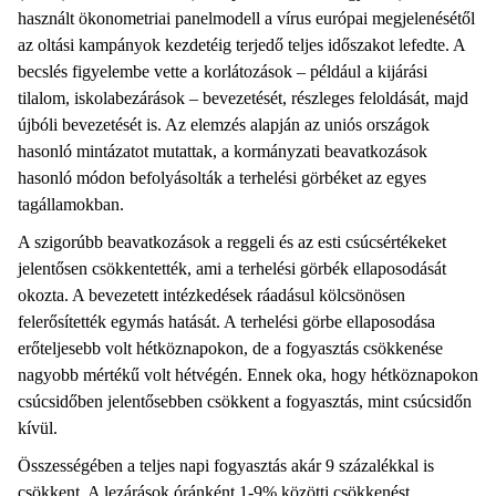
használt ökonometriai panelmodell a vírus európai megjelenésétől
az oltási kampányok kezdetéig terjedő teljes időszakot lefedte. A
becslés figyelembe vette a korlátozások – például a kijárási
tilalom, iskolabezárások – bevezetését, részleges feloldását, majd
újbóli bevezetését is. Az elemzés alapján az uniós országok
hasonló mintázatot mutattak, a kormányzati beavatkozások
hasonló módon befolyásolták a terhelési görbéket az egyes
tagállamokban.
A szigorúbb beavatkozások a reggeli és az esti csúcsértékeket
jelentősen csökkentették, ami a terhelési görbék ellaposodását
okozta. A bevezetett intézkedések ráadásul kölcsönösen
felerősítették egymás hatását. A terhelési görbe ellaposodása
erőteljesebb volt hétköznapokon, de a fogyasztás csökkenése
nagyobb mértékű volt hétvégén. Ennek oka, hogy hétköznapokon
csúcsidőben jelentősebben csökkent a fogyasztás, mint csúcsidőn
kívül.
Összességében a teljes napi fogyasztás akár 9 százalékkal is
csökkent. A lezárások óránként 1-9% közötti csökkenést