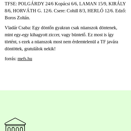
TFSE: POLGÁRDY 24/6 Kopácsi 6/6, LAMAN 15/9, KIRÁLY
8/6, HORVÁTH G. 12/6. Csere: Cohill 8/3, HERLÓ 12/6. Edző:
Boros Zoltán.
Vladár Csaba: Egy döntőn gyakran csak nüanszok döntenek,
mint egy-egy kihagyott ziccer, vagy büntető. Ez most is így
történt, s ezek a nüanszok most nem érdemtelenül a TF javára
döntöttek, gratulálok nekik!
forrás:
mefs.hu​