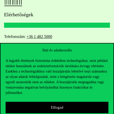
Elérhetőségek
Telefonszám:
+36 1 482 5000
Kérdésed van a felvételivel kapcsolatban?
Süti és adatkezelés
A legjobb élmények biztosítása érdekében technológiákat, mint például
Oktatói elérhetőségek
sütiket használunk az eszközinformációk tárolására és/vagy elérésére.
Ezekhez a technológiákhoz való hozzájárulás lehetővé teszi számunkra
HUB jelenlegi hallgatóinknak
az olyan adatok feldolgozását, mint a böngészési magatartás vagy
egyedi azonosítók ezen az oldalon. A hozzájárulás megtagadása vagy
Sajtó:
press@uni-corvinus.hu
visszavonása negatívan befolyásolhat bizonyos funkciókat és
jellemzőket.
Elfogad