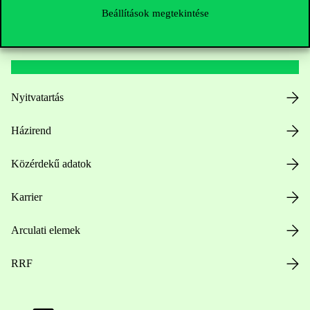
Beállítások megtekintése
Hasznos linkek
Nyitvatartás
Házirend
Közérdekű adatok
Karrier
Arculati elemek
RRF