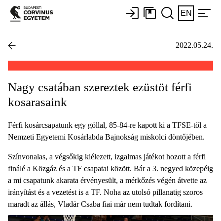
EN
2022.05.24.
Nagy csatában szereztek ezüstöt férfi
kosarasaink
Férfi kosárcsapatunk egy góllal, 85-84-re kapott ki a TFSE-től a
Nemzeti Egyetemi Kosárlabda Bajnokság miskolci döntőjében.
Színvonalas, a végsőkig kiélezett, izgalmas játékot hozott a férfi
finálé a Közgáz és a TF csapatai között. Bár a 3. negyed közepéig
a mi csapatunk akarata érvényesült, a mérkőzés végén átvette az
irányítást és a vezetést is a TF. Noha az utolsó pillanatig szoros
maradt az állás, Vladár Csaba fiai már nem tudtak fordítani.