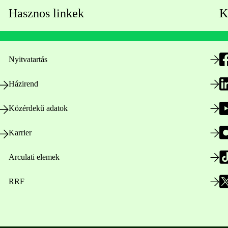
Hasznos linkek
K
Nyitvatartás
Házirend
Közérdekű adatok
Karrier
Arculati elemek
RRF