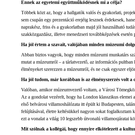
Ennek az egyetemi együttműködésnek mi a célja?
Többek közt az, hogy a hallgatók valós és gyakorlati, proje
sem csupán egy prezentáció erejéig lesznek érdekesek, han
naprakész, friss és a gyakorlatban majd jól használható tud
szakközgazdász, illetve menedzseri továbbképzések esetén 
Ha jól értem a szavait, valójában minden múzeumi dolgoz
Abban biztos vagyok, hogy minden múzeumi munkatárs számá
mutat a múzeumról – a tárlatvezető, az információs pultban
élményeket szerezzen a múzeumról, és ne csak egyszer eljön
Ha jól tudom, már korábban is az élményszerzés volt a cé
Valóban, amikor múzeumvezető voltam, a Városi Tömegközlek
Az a gondolat vezérelt, hogy ha London klasszikus elemei a
első belvárosi villamoshálózata itt épült ki Budapesten, talá
felújításával, életre keltésükkel nagyon sokat foglalkozta
ezt a vonalat a világ 10 legszebb útvonalú villamosjáratai kö
Mit szólnak a kollégái, hogy ennyire elkötelezett a kul