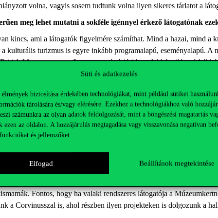
iányzott volna, vagyis sosem tudtunk volna ilyen si
keres tárlatot a láto
űen meg lehet mutatni a sokféle igénnyel érkező látogatónak ezek
 kincs, ami a látogatók figyelmére számíthat. Mind a hazai, mind a k
a kulturális turizmus is egyre inkább programalapú, eseményalapú. A m
 British Museum vagy a Louvre – már óriási
brandekké
, világmárkákká
Süti és adatkezelés
s olyan szolgáltatásokat és programokat kínáljon, amelyekkel vonzani t
zóval a receptet ismerjük, magam is nagyon sok nemzetközi projektben v
 élmények biztosítása érdekében technológiákat, mint például sütiket használun
nemzetközi környezetben, múzeumszakmai konferenciákon szólalnak fel
ormációk tárolására és/vagy elérésére. Ezekhez a technológiákhoz való hozzájár
teszi számunkra az olyan adatok feldolgozását, mint a böngészési magatartás va
múzeumpedagógusokról, ma pedig már teljesen természetes sok hely
k ezen az oldalon. A hozzájárulás megtagadása vagy visszavonása negatívan bef
elyek mondjuk életkoruknál fogva közel állnak hozzájuk – játékosa
funkciókat és jellemzőket.
igényeit és elvárásait, tudnunk kell, hogy a különböző helyről érkező,
Elfogad
Beállítások megtekintése
hogy ez zavarná a műtárgyakat csendben és
elmélyülten
elemző látogatót. 
komplex családi programokat is adni, nem csupán egy tárlatvezetést. A
kismamák. Fontos, hogy ha valaki rendszeres látogatója a Múzeumkertne
ünk a
Corvinusszal
is, ahol részben ilyen projekteken is dolgozunk a ha