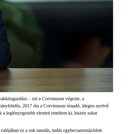
 szakközgazdász – ezt a
Corvinuson
végezte, a
ányfelelős, 2017 óta a
Corvinuson
óraadó, idegen nyelvű
k a leglényegesebb elemeit emelt
em ki, hiszen sokat
valójában ez a sok tanulás, tudás
egybecsatornázódott