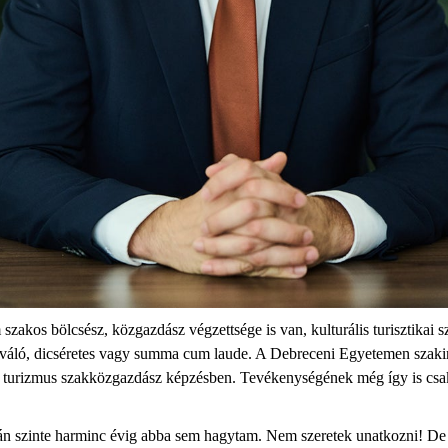
 szakos bölcsész, közgazdász végzettsége is van, kulturális turisztikai
áló, dicséretes vagy summa cum laude. A Debreceni Egyetemen szakir
is turizmus szakközgazdász képzésben. Tevékenységének még így is csa
tán szinte harminc évig abba sem hagytam. Nem szeretek unatkozni! De 