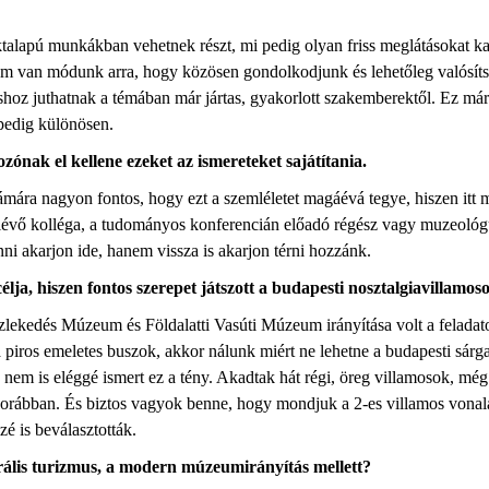
ktalapú munkákban vehetnek részt, mi pedig olyan friss meglátásokat ka
em van módunk arra, hogy közösen gondolkodjunk és lehetőleg valósíts
áshoz juthatnak a témában már jártas, gyakorlott szakemberektől. Ez má
pedig különösen.
ónak el kellene ezeket az ismereteket sajátítania.
ra nagyon fontos, hogy ezt a szemléletet magáévá tegye, hiszen itt 
 lévő kolléga, a tudományos konferencián előadó régész vagy muzeológu
ni akarjon ide, hanem vissza is akarjon térni hozzánk.
lja, hiszen fontos szerepet játszott a budapesti nosztalgiavillamos
edés Múzeum és Földalatti Vasúti Múzeum irányítása volt a feladatom
 piros emeletes buszok, akkor nálunk miért ne lehetne a budapesti sárg
n nem is eléggé ismert ez a tény. Akadtak hát régi, öreg villamosok, még 
m korábban. És biztos vagyok benne, hogy mondjuk a 2-es villamos vona
zé is beválasztották.
turális turizmus, a modern múzeumirányítás mellett?