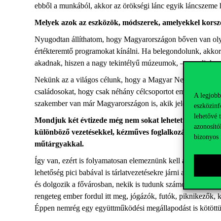
ebből a munkából, akkor az örökségi lánc egyik láncszeme h
Melyek azok az eszközök, módszerek, amelyekkel korszer
Nyugodtan állíthatom, hogy Magyarországon bőven van olyan
értékteremtő programokat kínálni. Ha belegondolunk, akkor 
akadnak, hiszen a nagy tekintélyű múzeumok, – mondjuk a
Nekünk az a világos célunk, hogy a Magyar Nemzeti Múzeum i
családosokat, hogy csak néhány célcsoportot említsek meg. S
A legjobb
szakember van már Magyarországon is, akik jelen vannak a 
eszközinf
lehetővé 
Mondjuk két évtizede még nem sokat lehetett hallani a 
azonosító
különböző vezetésekkel, kézműves foglalkozásokkal – am
bizonyos 
műtárgyakkal.
Így van, ezért is folyamatosan elemeznünk kell a látogatók 
lehetőség pici babával is tárlatvezetésekre járni anélkül, 
és dolgozik a fővárosban, nekik is tudunk számos nyelven 
rengeteg ember fordul itt meg, jógázók, futók,
piknikezők
, 
Éppen nemrég egy együttműködési megállapodást is kötött