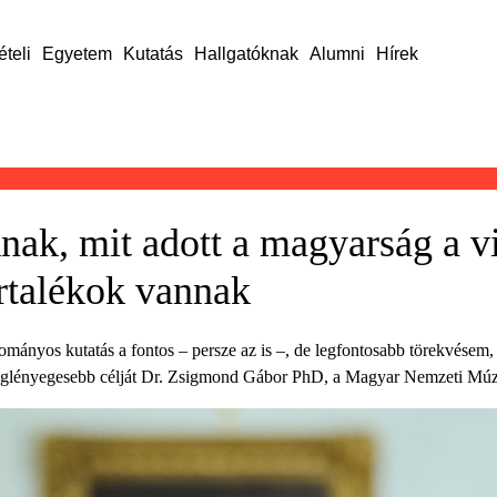
ételi
Egyetem
Kutatás
Hallgatóknak
Alumni
Hírek
ak, mit adott a magyarság a vil
rtalékok vannak
mányos kutatás a fontos – persze az is –, de legfontosabb törekvésem,
e leglényegesebb célját Dr. Zsigmond Gábor PhD, a Magyar Nemzeti Mú