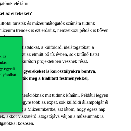
gatóink elé tárni.
et az értékeket?
ülföldi turisták és múzeumlátogatók számára tudunk
úzeumi trendek is ezt erősítik, nemzetközi példák is bőven
 váltak.
udjuk a fiatalokat, a külföldről idelátogatókat, a
ettem részt az elmúlt bő tíz évben, sok kitűnő fiatal
k az
, külföldi kurátori projek
tekben vesznek részt.
ulás
gy egyedi
en, hogy a gyerekeket is korosztályokra bontva,
olyásolhat
n ismertetik meg a kiállított festményekkel,
 különböző generációknak mit tudunk kínálni. Például legyen
Budapesten egyre több az
expat
, sok külföldi állampolgár él
mikor
kinézek a Múzeumkertbe, azt látom, hogy egész nap
k, akkor visszatérő látogatójává váljon a múzeumnak is.
llgatókkal közösen.