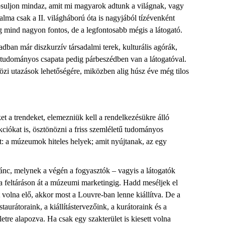
suljon mindaz, amit mi magyarok adtunk a világnak, vagy
a csak a II. világháború óta i
s nagyjából tízévenként
g mind nagyon fontos, de a legfontosabb mégis a látogató.
an már diszkurzív társadalmi terek, kulturális
agórák
,
m tudományos csapata pedig párbeszédben van a látogatóval.
zi utazások lehetőség
ére, miközben alig húsz éve még tilos
et a trendeket, elemezniük kell a rendelkezésükre álló
kciókat is, ösztönözni a friss szemléletű tudományos
et: a múzeumok hiteles
helyek; amit nyújtanak, az egy
ánc, melynek a végén a fogyasztók – vagyis a látogatók
a feltáráson át a múzeumi marketingig. Hadd meséljek el
 volna elő, akkor
most a Louvre-ban lenne kiállítva. De a
átoraink, a kiállítástervezőink, a kurátoraink és a
tre alapozva. Ha csak egy szakterület is kiesett volna