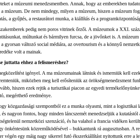
ereteket a múzeumi menedzsmentben. Annak, hogy az emberekben tudato
e a múzeum. De nem mindegy, milyen a múzeum, hiszen a múzeum fogalm
, a gyűjtés, a restaurátori munka, a kiállítás és a programközpontúsá
kemberek pedig nem poros vitrinek őrzői. A múzeumok a XXI. századb
ntitásunkat, múltunkat és bármilyen furcsa, de a jövőnket is. A múzeu
k a gyorsan változó
social
médiára, az
overtourism
és a könnyű nemzetkö
öredéke volt a mainak.
e juttatta ehhez a felismeréshez?
egközelítést igényel. A ma
múzeumainak
látniuk és ismerniük kell ezek
l teremteniük, miközben meg kell erősíteniük az örökségmenedzsment fun
ovább, hiszen ezek rejtik a turisztikai piacon az egyedi termékelőnyünk
tó, megérthető eredménye.
gy közgazdasági szempontból ez a munka olyasmi, mint a logisztikai l
, és nagyon fontos, hogy minden láncszemét menedzseljük a kutatástól 
tségtelenül nemzetközi szenzáció, és ha valahol a francia vidéken került
önkéntesünk közreműködésével – bukkantunk rá augusztusban. A restaur
gén egy máig nagy sikerrel futó ékszerkiállítást nyitottunk erre a lele