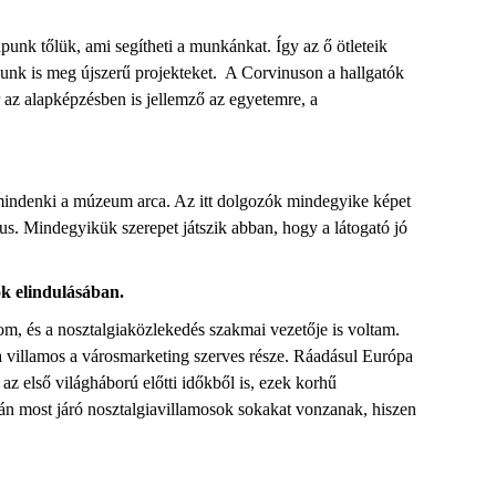
punk tőlük, ami segítheti a munkánkat. Így az ő ötleteik
unk is meg újszerű projekteket. A
Corvinuson
a hallgatók
r az alapképzé
sben is jellemző az egyetemre, a
mindenki a múzeum arca. Az itt dolgozók mindegyike képet
s. Mindegyikük szerepet játszik abban, hogy a látogató jó
ok elindulásában.
, és a nosztalgiaközlekedés szakmai vezetője is voltam.
a villamos a városmarketing szerves része. Ráadásul Európa
az első vil
ágháború előtti időkből is, ezek korhű
lán most járó nosztalgiavillamosok sokakat vonzanak, hiszen