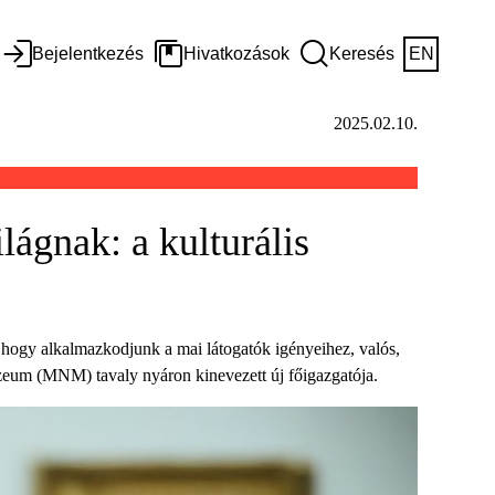
Bejelentkezés
Hivatkozások
Keresés
EN
2025.02.10.
ágnak: a kulturális
 hogy alkalmazkodjunk a mai látogatók igényeihez, valós,
zeum (MNM) tavaly nyáron kinevezett új főigazgatója.