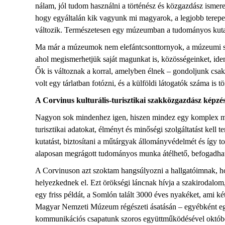
nálam, jól tudom használni a történész és közgazdász ism
hogy egyáltalán kik vagyunk mi magyarok, a legjobb terep
változik. Természetesen egy múzeumban a tudományos kutatás
Ma már a múzeumok nem elefántcsonttornyok, a múzeumi sza
ahol megismerhetjük saját magunkat is, közösségeinket, ide
Ők is változnak a korral, amelyben élnek – gondoljunk csa
volt egy tárlatban fotózni, és a külföldi látogatók száma is t
A Corvinus kulturális-turisztikai szakközgazdász képzés
Nagyon sok mindenhez igen, hiszen mindez egy komplex m
turisztikai adatokat, élményt és minőségi szolgáltatást kel
kutatást, biztosítani a műtárgyak állományvédelmét és így t
alaposan megrágott tudományos munka átélhető, befogadha
A
Corvinuson
azt szoktam hangsúlyozni a hallgatóimnak, ho
helyezkednek el. Ezt örökségi láncnak hívja a szakirodalom
egy friss példát, a Somlón talált 3000 éves nyakéket, ami ké
Magyar Nemzeti Múzeum régészeti ásatásán – egyébként egy 
kommunikációs csapatunk szoros együttműködésével október vé