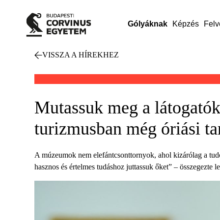
Gólyáknak
Képzés
Felv
VISSZA A HÍREKHEZ
Mutassuk meg a látogatókn
turizmusban még óriási ta
A múzeumok nem elefántcsonttornyok, ahol kizárólag a tudo
hasznos és értelmes tudáshoz juttassuk őket” – összegezt