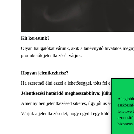
Kit keresünk?
Olyan hallgatókat várunk, akik a tanévnyitó hivatalos megn
produkciók jelentkezését várjuk.
Hogyan jelentkezhetsz?
Ha szeretnél élni ezzel a lehetőséggel, tölts fel egy rövid vi
Jelentkezési határidő meghosszabbítva: július 26.
A legjobb
Amennyiben jelentkezésed sikeres, úgy július végéig vissza
eszközinf
lehetővé 
Várjuk a jelentkezésedet, hogy együtt egy különleges zenei 
azonosító
bizonyos 