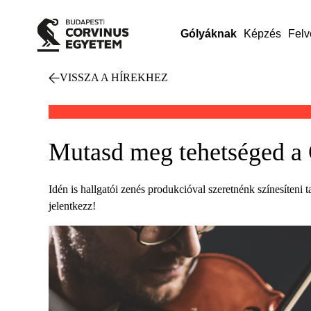
Gólyáknak
Képzés
Felv
VISSZA A HÍREKHEZ
Mutasd meg tehetséged a 
Idén is hallgatói zenés produkcióval szeretnénk színesíten
jelentkezz!