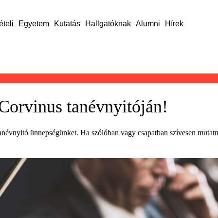
ételi
Egyetem
Kutatás
Hallgatóknak
Alumni
Hírek
Corvinus tanévnyitóján!
i tanévnyitó ünnepségünket. Ha szólóban vagy csapatban szívesen muta