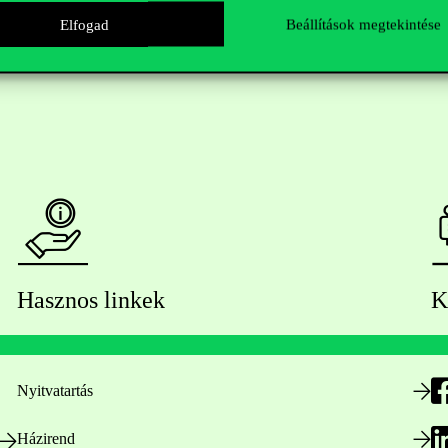
Elfogad
Beállítások megtekintése
Hasznos linkek
K
Nyitvatartás
Házirend