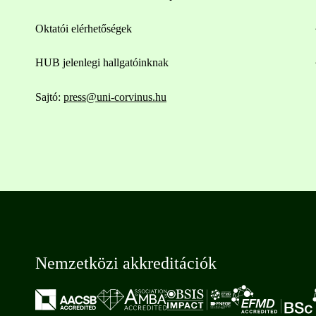
Oktatói elérhetőségek
HUB jelenlegi hallgatóinknak
Sajtó:
press@uni-corvinus.hu
Nemzetközi akkreditációk