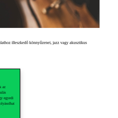
lathoz illeszkedő könnyűzenei, jazz vagy akusztikus
k az
ulás
gy egyedi
!
olyásolhat