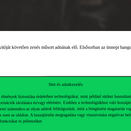
yitóját követően zenés műsort adnának elő. Elsősorban az ünnepi hangu
deót
ide
, amelyben eljátszol/elénekelsz egy-két kedvenc számot.
Süti és adatkezelés
 élmények biztosítása érdekében technológiákat, mint például sütiket használun
jelzünk a továbbiakkal kapcsolatban.
ormációk tárolására és/vagy elérésére. Ezekhez a technológiákhoz való hozzájár
teszi számunkra az olyan adatok feldolgozását, mint a böngészési magatartás va
produkcióval nyissuk meg az új tanévet, és üdvözöljük új hallgatóinkat
k ezen az oldalon. A hozzájárulás megtagadása vagy visszavonása negatívan bef
funkciókat és jellemzőket.