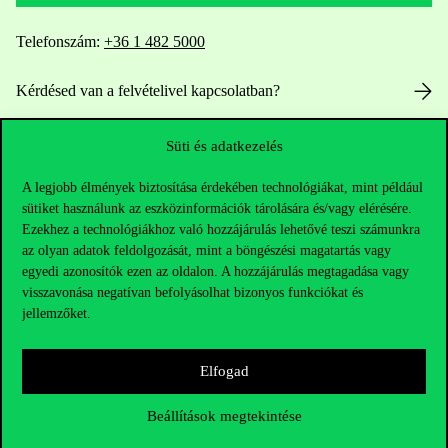
Telefonszám:
+36 1 482 5000
Kérdésed van a felvételivel kapcsolatban?
Oktatói elérhetőségek
Süti és adatkezelés
HUB jelenlegi hallgatóinknak
A legjobb élmények biztosítása érdekében technológiákat, mint például
sütiket használunk az eszközinformációk tárolására és/vagy elérésére.
Ezekhez a technológiákhoz való hozzájárulás lehetővé teszi számunkra
Sajtó:
press@uni-corvinus.hu
az olyan adatok feldolgozását, mint a böngészési magatartás vagy
egyedi azonosítók ezen az oldalon. A hozzájárulás megtagadása vagy
visszavonása negatívan befolyásolhat bizonyos funkciókat és
jellemzőket.
Elfogad
Hasznos linkek
Beállítások megtekintése