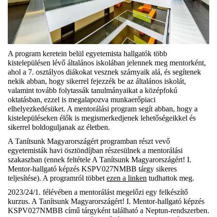
A program keretein belül egyetemista hallgatók több
kistelepülésen lévő általános iskolában jelennek meg mentorként,
ahol a 7. osztályos diákokat vesznek szárnyaik alá, és segítenek
nekik abban, hogy sikerrel fejezzék be az általános iskolát,
valamint tovább folytassák tanulmányaikat a középfokú
oktatásban, ezzel is megalapozva munkaerőpiaci
elhelyezkedésüket. A mentorálási program segít abban, hogy a
kistelepüléseken élők is megismerkedjenek lehetőségeikkel és
sikerrel boldoguljanak az életben.
A Tanítsunk Magyarországért programban részt vevő
egyetemisták havi ösztöndíjban részesülnek a mentorálási
szakaszban (ennek feltétele A Tanítsunk Magyarországért! I.
Mentor-hallgató képzés KSPV027NMBB tárgy sikeres
teljesítése). A programról többet
ezen a linken
tudhattok meg.
2023/24/1. félévében a mentorálást megelőzi egy felkészítő
kurzus. A Tanítsunk Magyarországért! I. Mentor-hallgató képzés
KSPV027NMBB című tárgyként található a Neptun-rendszerben.