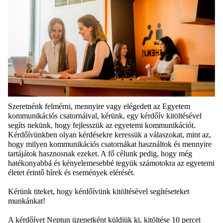
Szeretnénk felmérni, mennyire vagy elégedett az Egyetem
kommunikációs csatornáival, kérünk, egy kérdőív kitöltésével
segíts nekünk, hogy fejlesszük az egyetemi kommunikációt.
Kérdőívünkben olyan kérdésekre keressük a válaszokat, mint az,
hogy milyen kommunikációs csatornákat használtok és mennyire
tartájátok hasznosnak ezeket. A fő célunk pedig, hogy még
hatékonyabbá és kényelemesebbé tegyük számotokra az egyetemi
életet érintő hírek és események elérését.
Kérünk titeket, hogy kérdőívünk kitöltésével segítéseteket
munkánkat!
A kérdőívet
Neptun
üzenetként küldjük ki, kitöltése 10 percet