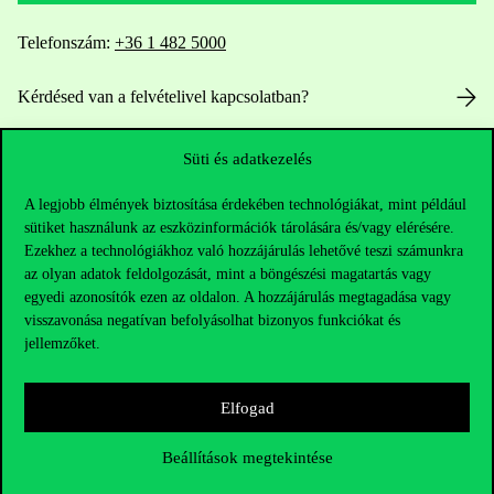
Telefonszám:
+36 1 482 5000
Kérdésed van a felvételivel kapcsolatban?
Oktatói elérhetőségek
Süti és adatkezelés
HUB jelenlegi hallgatóinknak
A legjobb élmények biztosítása érdekében technológiákat, mint például
sütiket használunk az eszközinformációk tárolására és/vagy elérésére.
Ezekhez a technológiákhoz való hozzájárulás lehetővé teszi számunkra
Sajtó:
press@uni-corvinus.hu
az olyan adatok feldolgozását, mint a böngészési magatartás vagy
egyedi azonosítók ezen az oldalon. A hozzájárulás megtagadása vagy
visszavonása negatívan befolyásolhat bizonyos funkciókat és
jellemzőket.
Elfogad
Hasznos linkek
Beállítások megtekintése