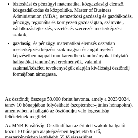
biztosítási és pénzügyi matematika, közgazdasági elemző,
közgazdálkodás és közpolitika, Master of Business
Administration (MBA), nemzetközi gazdaság és gazdálkodás,
pénzügy, regionális és környezeti gazdaságtan, számvitel,
vállalkozásfejlesztés, vezetés és szervezés mesterképzési
szakok,
gazdaság- és pénzügy-matematikai elemzés osztatlan
mesterképzési képzési szak
magyar és angol nyelvű
képzéseiben nappali munkarendben tanulmányokat folytató
hallgatókat tanulmányi eredményük, valamint
szakmai/közéleti tevékenységük alapján kiválósági ösztöndíj
formájában támogassa.
Az ösztöndíj összege 50.000 forint havonta, amely a 2023/2024.
tanév 10 hónapjában folyósítható (szeptember–június hónapokra),
amennyiben a hallgató az ösztöndíjra való jogosultság
feltételeinek megfelel
.
Az MNB Kiválósági Ösztöndíjban az érintett szakok hallgatói
közül 10 hónapra alapképzésben legfeljebb 95 fő,
mesterképzésben legfeljebb 55 fő részesülhet.