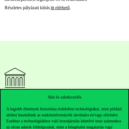
Részletes pályázati kiírás
itt elérhető
.
Elérhetőségek
Süti és adatkezelés
A legjobb élmények biztosítása érdekében technológiákat, mint például
sütiket használunk az eszközinformációk tárolására és/vagy elérésére.
Ezekhez a technológiákhoz való hozzájárulás lehetővé teszi számunkra
Telefonszám:
+36 1 482 5000
az olyan adatok feldolgozását, mint a böngészési magatartás vagy