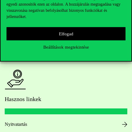
egyedi azonosítók ezen az oldalon. A hozzájárulás megtagadása vagy
Kérdésed van a felvételivel kapcsolatban?
visszavonása negatívan befolyásolhat bizonyos funkciókat és
jellemzőket.
Oktatói elérhetőségek
Elfogad
HUB jelenlegi hallgatóinknak
Beállítások megtekintése
Sajtó:
press@uni-corvinus.hu
Hasznos linkek
Nyitvatartás