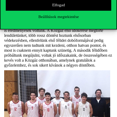
nekünk. Nagyon boldog vagyok, most nem is szeretnék szakmai
Elfogad
részletekbe belemenni. Próbálunk minél jobban felkészülni a
négyes döntőre, és ott minél szebb eredményt elérni.
Beállítások megtekintése
Klepej Roland:
– Nagyon jó ritmusban, koncentráltan kezdtük a
mérkőzést, megvolt a játékunkban az egyensúly kintről és bentről
is eredményesek voltunk. A Közgáz első időkérése megtörte
lendületünket, több rossz döntést hoztunk elsősorban
védekezésben, ellenfelünk első félidei dobóformájával pedig
egyszerűen nem tudtunk mit kezdeni, otthon hatvan pontot, és
most is csaknem ennyit kaptunk szünetig. A második félidőben
próbáltunk megújulni, voltak jó időszakaink, de összességében ez
kevés volt a Közgáz otthonában, amelynek
gratulálok a
győzelemhez, és sok sikert kívánok a négyes döntőben.