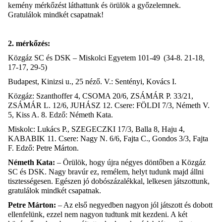
kemény mérkőzést láthattunk és örülök a győzelemne
k.
Gratulálok mindkét csapatnak!
2. mérkőzés:
Közgáz SC és DSK – Miskolci
Egyetem 101-49 (34-8. 21-18,
17-17, 29-5)
Budapest, Kinizsi u., 25 néző.
V.:
Sentényi, Kovács I.
Közgáz:
Szanthoffer 4, CSOMA 20/6, ZSÁMÁR P. 33/21,
ZSÁMÁR L. 12/6, JUHÁSZ 12.
Csere:
FÖLDI 7/3, Németh V.
5, Kiss A. 8.
Edző:
Németh Kata.
Miskolc:
Lukács P., SZEGECZKI 17/3, Balla 8, Haju 4,
KABABIK 11.
Csere:
Nagy N. 6/6, Fajta C., Gondos 3/3, Fajta
F.
Edző:
Petre Márton.
Németh Kata:
– Örülök, hogy újra négyes döntőben a Közgáz
SC és DSK. Nagy bravúr ez, remélem, helyt tudunk majd állni
tisztességesen. Egészen jó dobószázalékkal, lelkesen játszottunk,
gratulálok mindkét csapatnak.
Petre Márton:
– Az első negyedben nagyon jól játszott és dobott
ellenfelünk, ezzel nem nagyon tudtunk mit kezdeni. A két