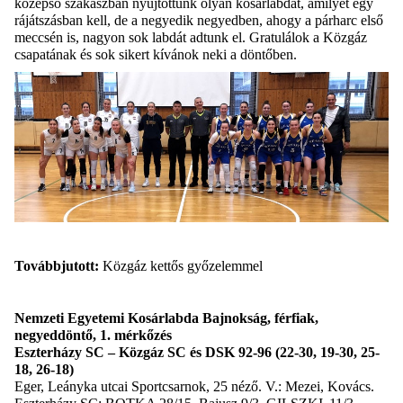
középső szakaszban nyújtottunk olyan kosárlabdát, amilyet egy
rájátszásban kell, de a negyedik negyedben, ahogy a párharc első
meccsén is, nagyon sok labdát adtunk el. Gratulálok a Közgáz
csapatának és sok sikert kívánok neki a döntőben
.
Továbbjutott:
Közgáz kettős győzelemmel
Nemzeti Egyetemi Kosárlabda Bajnokság, férfiak,
negyeddöntő, 1. mérkőzés
Eszterházy SC – Közgáz SC és DSK 92-96 (22-30, 19-30, 25-
18, 26-18)
Eger, Leányka utcai Sportcsarnok, 25 néző.
V.:
Mezei, Kovács.