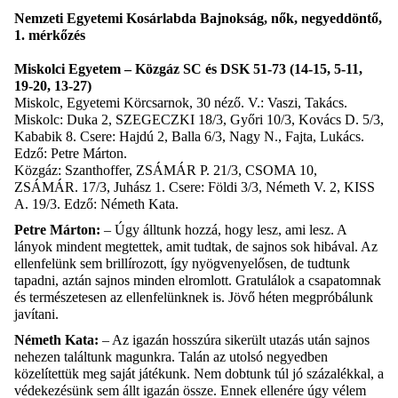
Nemzeti Egyetemi Kosárlabda Bajnokság, nők, negyeddöntő,
1. mérkőzés
Miskolci Egyetem – Közgáz SC és DSK 51-73 (14-15, 5-11,
19-20, 13-27)
Miskolc, Egyetemi Körcsarnok, 30 néző.
V.:
Vaszi, Takács.
Miskolc:
Duka 2, SZEGECZKI 18/3, Győri 10/3, Kovács D. 5/3,
Kababik 8.
Csere:
Hajdú 2, Balla 6/3, Nagy N., Fajta, Lukács.
Edző:
Petre Márton.
Közgáz:
Szanthoffer, ZSÁMÁR P. 21/3, CSOMA 10,
ZSÁMÁR. 17/3, Juhász 1.
Csere:
Földi 3/3, Németh V. 2, KISS
A. 19/3.
Edző:
Németh Kata.
Petre Márton:
– Úgy álltunk hozzá, hogy lesz, ami lesz. A
lányok mindent megtettek, amit tudtak, de sajn
os sok hibával. Az
ellenfelünk sem brillírozott, így nyögvenyelősen, de tudtunk
tapadni, aztán sajnos minden elromlott. Gratulálok a csapatomnak
és természetesen az ellenfelünknek is. Jövő héten megpróbálunk
javítani.
Németh Kata:
– Az igazán hosszúra sikerült utazás után sajnos
nehezen találtunk magunkra. Talán az utolsó negyedben
közelítettük meg saját játékunk. Nem dobtunk túl jó százalékkal, a
védekezésünk sem állt igazán össze. Ennek ellenére úgy vélem