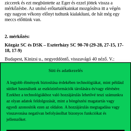
ziccerek és ezt megbüntet
te az Eger és ezzel jöttek vissza a
mérkőzésbe. Az utolsó erőtartalékainkat mozgósítva itt a végén
egy nagyon vékony előnyt tudtunk kialakítani, de hát még egy
meccs előttünk van.
2. mérkőzés:
Közgáz SC és DSK – Eszterházy SC 90-70 (29-28, 27-15, 17-
18, 17-9)
Budapest, Kinizsi u., negyeddöntő, visszavágó 40 néző.
V.:
Hervay, Hegedűs A.
Süti és adatkezelés
Közgáz:
CSÍK 12, SZÁNTÓ 10, DORMÁN 21/12, RADICS
13/9, SÓLYOM 8.
Csere:
Csikós 6, NAGY G. 9/3, BÉRES 11/6,
A legjobb élmények biztosítása érdekében technológiákat, mint például
Szirák.
Edző:
Vladár Csaba.
sütiket használunk az eszközinformációk tárolására és/vagy elérésére.
Eszterházy:
BOTKA 14/3, BAJUSZ 16/6, Gilszki 2, Rékasi 6,
Ezekhez a technológiákhoz való hozzájárulás lehetővé teszi számunkra
GAÁL B. 12/3.
Csere
: Ficsor 6, Takács E. 6, Molnár B. 6/3,
az olyan adatok feldolgozását, mint a böngészési magatartás vagy
Albach, Kerekes, Kelemen, Kovács K. Edző: Klepej Roland
egyedi azonosítók ezen az oldalon. A hozzájárulás megtagadása vagy
Vladár Csaba:
–
Mindig nagy élmény és siker az egyetemi
visszavonása negatívan befolyásolhat bizonyos funkciókat és
bajnokság végjátékába, a négyes döntőbe bejutni. Sok utazás, jó
jellemzőket.
ellenfelek ellen vívott kemény, nehéz csaták – az egri együttes is
nagyon szervezett, erős, jó ellenfél volt – után ez most sikerült