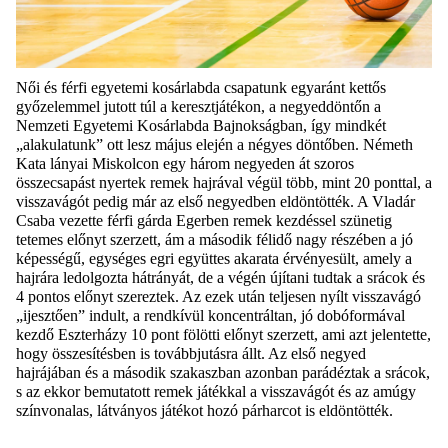
Női és férfi egyetemi kosárlabda csapatunk egyaránt kettős
győzelemmel jutott túl a keresztjátékon, a negyeddöntőn a
Nemzeti Egyetemi Kosárlabda Bajnokságban, így mindkét
„alakulatunk” ott lesz május elején a négyes döntőben. Németh
Kata lányai Miskolcon egy három negyeden át szoros
összecsapást nyertek remek hajrával végül több, mint 20 ponttal, a
visszavágót pedig már az első negyedben eldöntötték. A Vladár
Csaba vezette férfi gárda Egerben remek kezdéssel szünetig
tetemes előnyt szerzett, ám a második fé
lidő nagy részében a jó
képességű, egységes egri együttes akarata érvényesült, amely a
hajrára ledolgozta hátrányát, de a végén újítani tudtak a srácok és
4 pontos előnyt szereztek. Az ezek után teljesen nyílt visszavágó
„ijesztően” indult, a rendkívül koncentráltan, jó dobóformával
kezdő Eszterházy 10 pont fölötti előnyt szerzett, ami azt jelentette,
hogy összesítésben is továbbjutásra állt. Az első negyed
hajrájában és a második szakaszban azonban parádéztak a srácok,
s az ekkor bemutatott remek játékkal
a visszavágót és az amúgy
színvonalas, látványos játékot hozó párharcot is eldöntötték
.