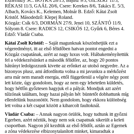
Eszterházy SC:
BOTKA 28/15, Bajusz 9/3, GILSZKI 11/3,
RÉKASI 11/3, GAÁL 20/6,
Csere:
Kerekes 8/6, Takács E. 5/3,
Albach, Kovács K., Kelemen, Molnár B.
Edző:
Kátai Zsolt
Kristóf.
Másodedző:
Klepej Roland.
Közgáz:
Csík 6/3, DORMÁN 27/9, Jenei 10, SZÁNTÓ 11/9,
Sólyom 8.
Csere:
RADICS 12, CSIKÓS 12, Gyűrk 6, Béres 4.
Edző: Vladár
Csaba.
Kátai Zsolt Kristóf:
– Saját magunknak köszönhetjük ezt a
végeredményt, itt az első félidőben hatvan pontot engedni a
Közgáz csapatának, azért az nagy luxus volt. Hiábakeményítettük
fel a védekezésünket a második félidőre, az, hogy 20 pontos
hátrányt ledolgozzunk kivette az erőnket az utolsó negyedre. Az a
bizonyos plusz, ami átfordította volna a mi javunkra a mérkőzést
arra már nem maradt energia, ettől függetlenül a végére négy pont
lett közte, úgy gondolom, hogy az nem egy lehetetlen küldetés,
hog
y hétfőn győztesen hagyjuk el a pályát. Mondjuk azt azért
túlzónak találtam, hogy hazai pályán hét büntetőt dobhattunk míg
ellenfelünk huszonötöt. Nem gondolom, hogy ekkora különbség
lett volna a két csapat között a kiharcolt faultoknál.
Vladár Csaba:
– Annak nagyon örülök, hogy tudtunk itt győzni
Egerben, azért néztük, hogy nem sok csapatnak sikerült a keleti
csoportban. Nagyon jól kezdtük az első félidőt, aztán az Egernek
a zóna védekezése elbizonytalanított minket, kimaradtak a