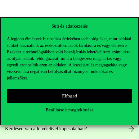
Süti és adatkezelés
A legjobb élmények biztosítása érdekében technológiákat, mint például
sütiket használunk az eszközinformációk tárolására és/vagy elérésére.
Ezekhez a technológiákhoz való hozzájárulás lehetővé teszi számunkra
az olyan adatok feldolgozását, mint a böngészési magatartás vagy
egyedi azonosítók ezen az oldalon. A hozzájárulás megtagadása vagy
visszavonása negatívan befolyásolhat bizonyos funkciókat és
jellemzőket.
Elérhetőségek
Elfogad
Beállítások megtekintése
Telefonszám:
+36 1 482 5000
Kérdésed van a felvételivel kapcsolatban?