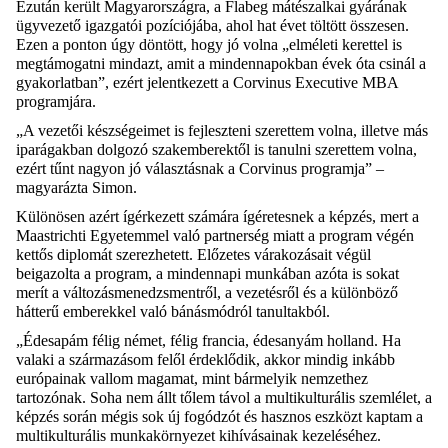
Ezután került Magyarországra, a
Flabeg
mátészalkai gyárának
ügyvezető igazgatói pozíciójába, ahol hat évet töltött összesen.
Ezen a ponton úgy döntött, hogy jó volna „elméleti kerettel is
megtámogatni mindazt, amit a mindennapokban évek óta csinál a
gyakorlatban”, ezért jelentkezett a Corvinus
Executive
MBA
programjára.
„A vezetői készségeimet is fejleszteni szerettem volna, illetve más
iparágakban dolgozó szakemberektől is tanulni szerettem volna,
ezért tűnt nagyon jó választásnak
a Corvinus
programja” –
magyarázta Simon.
Különösen azért ígérkezett számára ígéretesnek
a képzés,
mert a
Maastrichti Egyetemmel való partnerség miatt a program végén
kettős diplomát szerezhetett. Előzetes várakozásait végül
beigazolta a
program
, a mindennapi munkában azóta is sokat
merít a változásmenedzsmentről, a vezetésről és a különböző
hátterű emberekkel való bánásmódról tanultak
ból
.
„Édesapám félig német, félig francia, édesanyám holland
. Ha
valaki a származásom felől érdeklődik, akkor mindig
inkább
európainak vall
om
magamat, mint bármelyik nemzethez
tartozónak.
Soha
n
em állt tőlem távol a multikulturális szemlélet, a
képzés során mégis sok új fogódzót és hasznos eszközt kaptam a
multikulturális munkakörnyezet kihívásainak kezeléséhez.