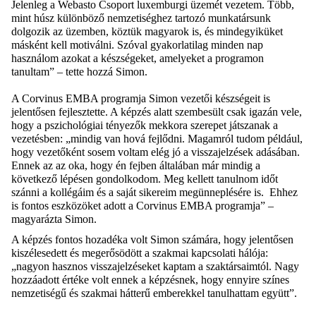
Jelenleg a
Webasto
Csoport luxemburgi üzemét vezetem. Több,
mint húsz különböző nemzetiség
hez tartozó
munkatárs
unk
dolgozik
az üzemben, köztük magyarok is, és mindegyiküket
másként kell motiválni. Szóval gyakorlatilag minden nap
használom azokat a készségeket, amelyeket a programon
tanultam” – tette hozzá Simon.
A Corvinus EMBA programja Simon vezetői készségeit is
jelentősen fejlesztette. A képzés alatt szembesült csak igazán vele,
hogy a pszichológiai tényezők mekkora szerepet játszanak a
vezetésben: „mindig van hová fejlődni. Magamról tudom például,
hogy vezetőként sosem voltam elég jó a visszajelzések adásában.
Ennek az az oka, hogy én fejben általában már
mindig
a
következő lépésen gondolkodom. Meg kellett tanulnom időt
szánni a kollégáim és a saját sikereim megünneplésére is. Ehhez
is fontos eszközöket adott a Corvinus EMBA programja” –
magyarázta Simon.
A képzés fontos hozadéka volt Simon számára, hogy jelentősen
kiszélesedett és megerősödött a szakmai kapcsolati hálója:
„nagyon hasznos visszajelzéseket kaptam a szaktársaimtól. Nagy
hozzáadott értéke volt ennek a képzésnek, hogy ennyire színes
nemzetiségű és szakmai hátterű emberekkel tanulhattam együtt”.