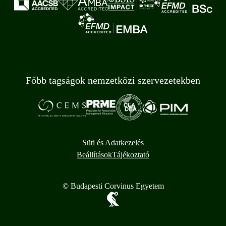
Főbb tagságok nemzetközi szervezetekben
Süti és Adatkezelés
Beállítások
Tájékoztató
© Budapesti Corvinus Egyetem