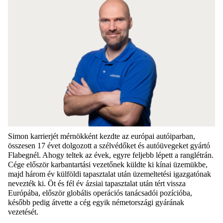
Simon karrierjét mérnökként kezdte az európai autóiparban,
összesen 17 évet dolgozott a szélvédőket és autóüvegeket gyártó
Flabegnél
. Ahogy teltek az évek, egyre feljebb lépett a ranglétrán.
Cége
először karbantartási vezetőnek küldte ki kínai üzemükbe,
majd három év külföldi tapasztalat után üzemeltetési igazgatónak
nevezték ki. Öt és fél év ázsiai tapasztalat után tért vissza
Európába, először globális operációs tanácsadói pozícióba,
később pedig átvette a cég egyik németországi gyárának
vezetését.