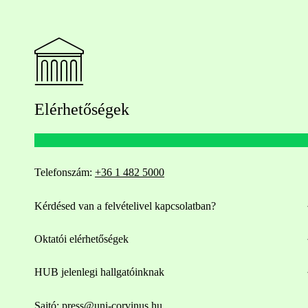
Elérhetőségek
Telefonszám:
+36 1 482 5000
Kérdésed van a felvételivel kapcsolatban?
Oktatói elérhetőségek
HUB jelenlegi hallgatóinknak
Sajtó:
press@uni-corvinus.hu