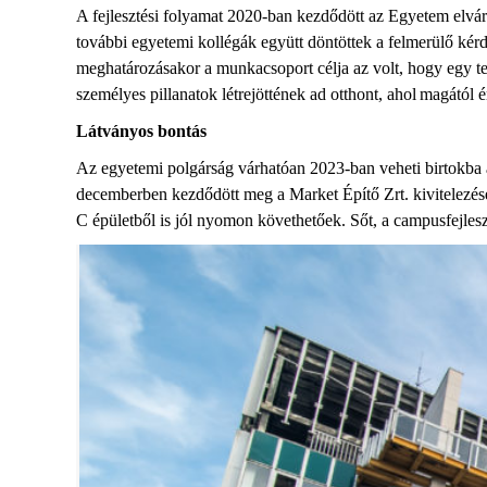
A fejlesztési folyamat 2020-ban kezdődött az Egyetem elvárá
további egyetemi kollégák együtt döntöttek a felmerülő kérd
meghatározásakor a munkacsoport célja az volt, hogy egy tec
személyes pillanatok létrejöttének ad otthont, ahol magátó
Látványos bontás
Az egyetemi polgárság várhatóan 2023-ban veheti birtokba a C
decemberben kezdődött meg a Market Építő Zrt. kivitelezés
C épületből is jól nyomon követhetőek. Sőt, a campusfejleszt