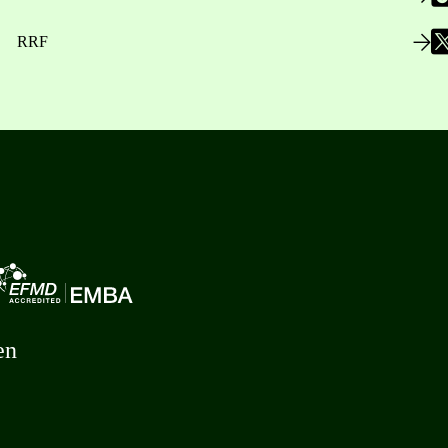
RRF
en