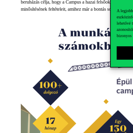
beruházás célja, hogy a Campus a hazai felsőoktatási beruh
minősítésének feltételeit, amihez már a bontás során intézke
A legjobb
eszközinf
lehetővé 
azonosító
bizonyos 