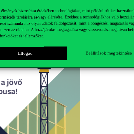
ázások közül elsőként teljesítse az Európában és Észak-Amerikában is 
déseket kell tenni, így a fém- és műanyaghulladékok mellett szükséges pé
 élmények biztosítása érdekében technológiákat, mint például sütiket használun
ormációk tárolására és/vagy elérésére. Ezekhez a technológiákhoz való hozzájár
teszi számunkra az olyan adatok feldolgozását, mint a böngészési magatartás va
k ezen az oldalon. A hozzájárulás megtagadása vagy visszavonása negatívan bef
funkciókat és jellemzőket.
Elfogad
Beállítások megtekintése