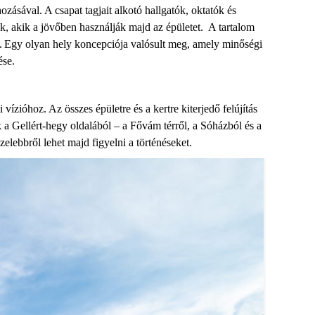
ásával. A csapat tagjait alkotó hallgatók, oktatók és
k, akik a jövőben használják majd az épületet. A tartalom
en. Egy olyan hely koncepciója valósult meg, amely minőségi
tése.
ízióhoz. Az összes épületre és a kertre kiterjedő felújítás
 Gellért-hegy oldalából – a Fővám térről, a Sóházból és a
elebbről lehet majd figyelni a történéseket.