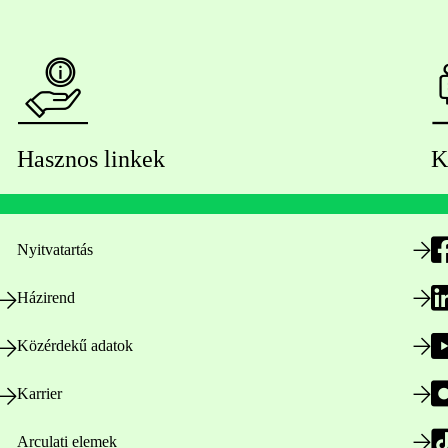
Hasznos linkek
K
Nyitvatartás
Házirend
Közérdekű adatok
Karrier
Arculati elemek