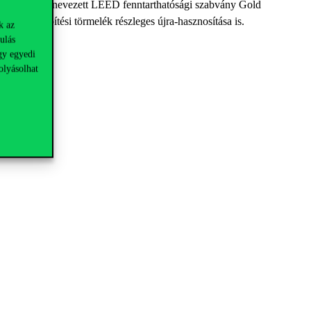
elterjedt, úgynevezett LEED fenntarthatósági szabvány Gold
ldául az építési törmelék részleges újra-hasznosítása is.
k az
ulás
gy egyedi
olyásolhat