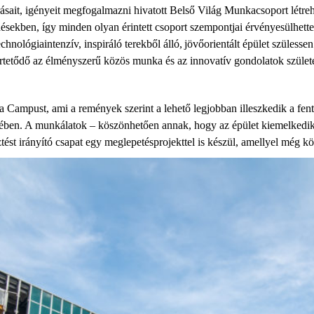
sait, igényeit megfogalmazni hivatott Belső Világ Munkacsoport létrehoz
ésekben, így minden olyan érintett csoport szempontjai érvényesülhette
hnológiaintenzív, inspiráló terekből álló, jövőorientált épület szüless
l értetődő az élményszerű közös munka és az innovatív gondolatok szüle
ampust, ami a remények szerint a lehető legjobban illeszkedik a fenti v
ében. A munkálatok – köszönhetően annak, hogy az épület kiemelkedik a
ést irányító csapat egy meglepetésprojekttel is készül, amellyel még köz