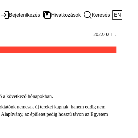
Bejelentkezés
Hivatkozások
Keresés
EN
2022.02.11.
ató a következő hónapokban.
és oktatónk nemcsak új tereket kapnak, hanem eddig nem
 Alapítvány, az épületet pedig hosszú távon az Egyetem