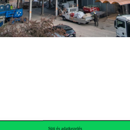
szerűbb fenntarthatósági követelményeknek, de már a felújítás során is 
Süti és adatkezelés