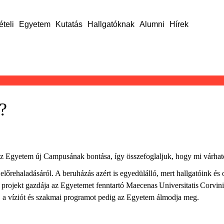
ételi
Egyetem
Kutatás
Hallgatóknak
Alumni
Hírek
?
tt az Egyetem új Campusának bontása, így összefoglaljuk, hogy mi várh
előrehaladásáról. A beruházás azért is egyedülálló, mert hallgatóink 
projekt gazdája az Egyetemet fenntartó Maecenas Universitatis Corvini
tja, a víziót és szakmai programot pedig az Egyetem álmodja meg.