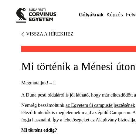
Gólyáknak
Képzés
Felv
VISSZA A HÍREKHEZ
Mi történik a Ménesi úton
Megmutatjuk! – I.
A Duna pesti oldaláról is jól látható, hogy már elkezdődö
Nemrég beszámoltunk
az Egyetem új campusfejlesztésének
létező funkciók is megjelennek majd az épülő Campuson. A 
fogja használni. Így a lehetőségeket az Alapítvány biztosí
Mi történt eddig?