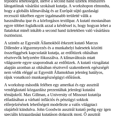
fejlődési lehetőségeit, illetve a second hand üzletek rendszeres
látogatóinak vásárlási szokásait kutatja. A workshopon elmondta,
hogy a globális klímaválság és az Európát sújtó gazdasági
recesszió tükrében egyre izgalmasabb területté válik a
használtruha ipar és a körforgásos textilipar. A kutató mostanában
egyre többet foglalkozik azzal a kérdéssel is, hogy hogyan lehet a
fiatalokat minél inkább a second hand üzletekben való vásárlásra
ösztönözni.
A szintén az Egyesült Államokból érkezett kutató Marcus
Dillender a légszennyezés és a munkahelyi balesetek közötti
összefüggések kapcsolatát kutatja, az erdőtüzek oltásában
résztvevők helyzetére fókuszálva. A klímaváltozás miatt
világszerte egyre szaporodnak az erdőtüzek. A kutató vizsgálatai
alapján azonban az oltásában résztvevő szakemberek egészségét
nem védik eléggé az Egyesült Államokban jelenleg hatályos,
rájuk vonatkozó munkaegészségügyi előírások.
A workshop második felében egy amerikai és egy ausztrál
vendégkutató közgazdász prezentáltak jelenlegi kutatási
témájukról. Max Gillman, a University of Missouri kutatója
előadásában a várható inflációs és pénzügyi sokkok
előrejelzésének lehetőségeit modellezte a valós világpiaci
olajárból kiindulva. John Goodwin ausztrál kutató pedig egy igen
speciális közgazdasági kutatáson dolgozik most. Ő ausztrál