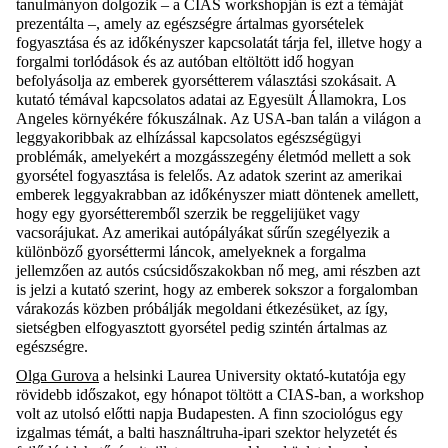
tanulmányon dolgozik – a CIAS workshopján is ezt a témáját
prezentálta –, amely az egészségre ártalmas gyorsételek
fogyasztása és az időkényszer kapcsolatát tárja fel, illetve hogy a
forgalmi torlódások és az autóban eltöltött idő hogyan
befolyásolja az emberek gyorsétterem választási szokásait. A
kutató témával kapcsolatos adatai az Egyesült Államokra, Los
Angeles környékére fókuszálnak. Az USA-ban talán a világon a
leggyakoribbak az elhízással kapcsolatos egészségügyi
problémák, amelyekért a mozgásszegény életmód mellett a sok
gyorsétel fogyasztása is felelős. Az adatok szerint az amerikai
emberek leggyakrabban az időkényszer miatt döntenek amellett,
hogy egy gyorsétteremből szerzik be reggelijüket vagy
vacsorájukat. Az amerikai autópályákat sűrűn szegélyezik a
különböző gyorséttermi láncok, amelyeknek a forgalma
jellemzően az autós csúcsidőszakokban nő meg, ami részben azt
is jelzi a kutató szerint, hogy az emberek sokszor a forgalomban
várakozás közben próbálják megoldani étkezésüket, az így,
sietségben elfogyasztott gyorsétel pedig szintén ártalmas az
egészségre.
Olga Gurova
a helsinki
Laurea University oktató-kutatója egy
rövidebb időszakot, egy hónapot töltött a CIAS-ban, a workshop
volt az utolsó előtti napja Budapesten. A finn szociológus egy
izgalmas témát, a balti használtruha-ipari szektor helyzetét és