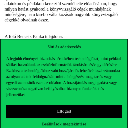
adatokon és példákon keresztül szemléltette előadásában, hogy
milyen hatást gyakorol a könyvvizsgáló cégek munkájának
minőségére, ha a kisebb vállalkozások nagyobb könyvvizsgáló
cégekké olvadnak össze.
A fotó Bencsik Panka tulajdona.
Süti és adatkezelés
A legjobb élmények biztosítása érdekében technológiákat, mint például
sütiket használunk az eszközinformációk tárolására és/vagy elérésére.
Ezekhez a technológiákhoz való hozzájárulás lehetővé teszi számunkra
az olyan adatok feldolgozását, mint a böngészési magatartás vagy
egyedi azonosítók ezen az oldalon. A hozzájárulás megtagadása vagy
visszavonása negatívan befolyásolhat bizonyos funkciókat és
jellemzőket.
Elfogad
Beállítások megtekintése
Elérhetőségek