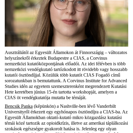
Ausztráliától az Egyesült Államokon át Finnországig – változatos
helyszínekről érkeztek Budapestre a CIAS, a Corvinus
nemzetközi kutatóközpontjának előadói. Az idei félévben is több
nemzetközi vendégkutató tartózkodott itt rövidebb vagy hosszabb
kutatói ösztöndíjjal. Közülük több kutatót CIAS Fogadó című
sorozatunkban is bemutattunk. A Corvinus Institute for Advanced
Studies idén az egyetem szemeszterenként megrendezett Kutatási
Hete keretében június 15-én tartotta workshopját, amelyen a
CIAS öt vendégkutatója mutatta be témáját.
Bencsik Panka
(képünkön) a Nashville-ben lévő Vanderbilt
Universityről érkezett egy egyhónapos ösztöndíjra a CIAS-ba. Az
Egyesült Államokban oktató-kutató mikro közgazdász kutatási
témái közé tartozik az opioidkrízis, illetve az amerikai táplálkozási
szokások egészségre gyakorolt hatása is. Jelenleg egy olyan