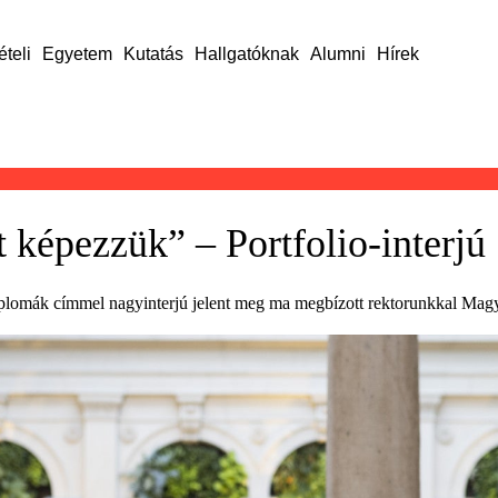
ételi
Egyetem
Kutatás
Hallgatóknak
Alumni
Hírek
t képezzük” – Portfolio-interjú
iplomák címmel nagyinterjú jelent meg ma megbízott rektorunkkal Magya