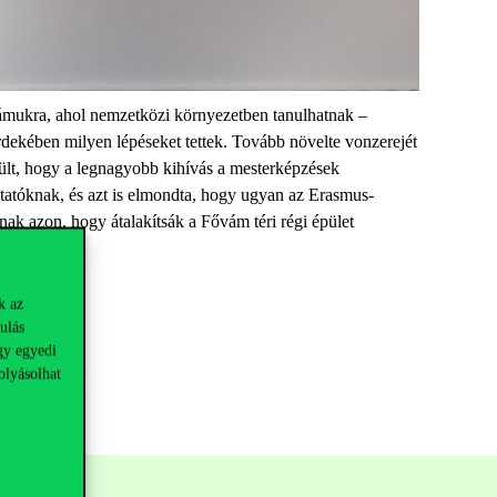
zámukra, ahol nemzetközi környezetben tanulhatnak –
érdekében milyen lépéseket tettek. Tovább növelte vonzerejét
rült, hogy a legnagyobb kihívás a mesterképzések
ktatóknak, és azt is elmondta, hogy ugyan az Erasmus-
ak azon, hogy átalakítsák a Fővám téri régi épület
k az
ulás
gy egyedi
olyásolhat