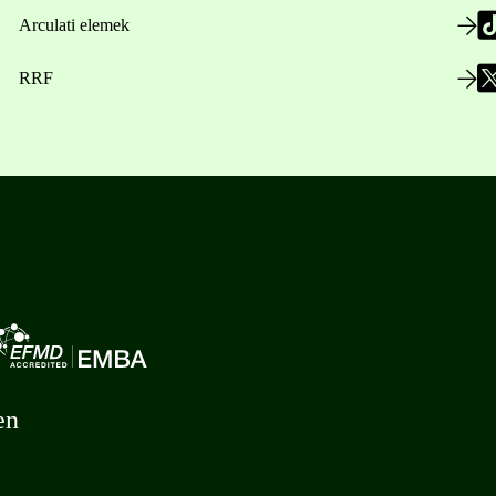
Arculati elemek
RRF
en