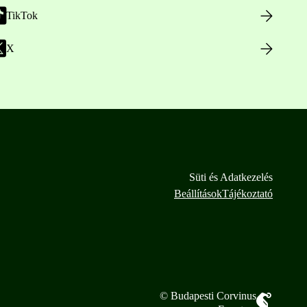
TikTok
X
Süti és Adatkezelés
Beállítások
Tájékoztató
© Budapesti Corvinus