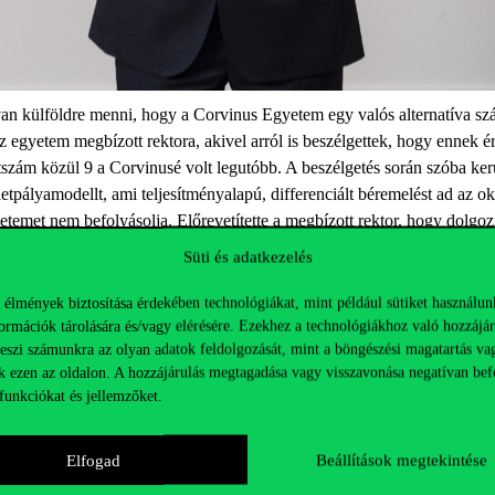
van külföldre menni, hogy a Corvinus Egyetem egy valós alternatíva s
az egyetem megbízott rektora, akivel arról is beszélgettek, hogy ennek 
szám közül 9 a Corvinusé volt legutóbb. A beszélgetés során szóba ke
tpályamodellt, ami teljesítményalapú, differenciált béremelést ad az o
emet nem befolyásolja. Előrevetítette a megbízott rektor, hogy dolgozn
Süti és adatkezelés
 élmények biztosítása érdekében technológiákat, mint például sütiket használun
ormációk tárolására és/vagy elérésére. Ezekhez a technológiákhoz való hozzájár
teszi számunkra az olyan adatok feldolgozását, mint a böngészési magatartás va
k ezen az oldalon. A hozzájárulás megtagadása vagy visszavonása negatívan bef
funkciókat és jellemzőket.
Elfogad
Beállítások megtekintése