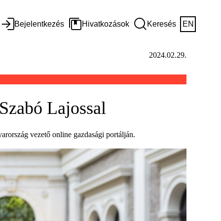
Bejelentkezés
Hivatkozások
Keresés
EN
2024.02.29.
 Szabó Lajossal
rország vezető online gazdasági portálján.