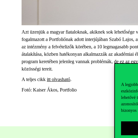
Azt üzenjük a magyar fiataloknak, akiknek sok lehetősége 
fogalmazott a Portfoliónak adott interjújában Szabó Lajos, 
az intézmény a felvételizők körében, a 10 legmagasabb pont
átalakítása, közben hatékonyan alkalmazzák az akadémiai éle
program keretében jelenleg vannak problémák, de ez az egyet
közösségi tereit.
A teljes cikk
itt olvasható
.
A legjobb
Fotó: Kaiser Ákos, Portfolio
eszközinf
lehetővé 
azonosító
bizonyos 