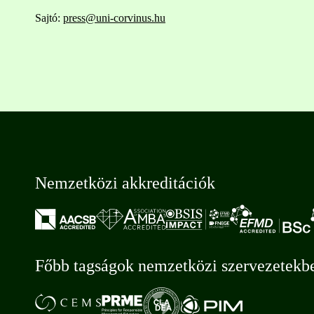
Sajtó:
press@uni-corvinus.hu
Nemzetközi akkreditációk
Főbb tagságok nemzetközi szervezetekb