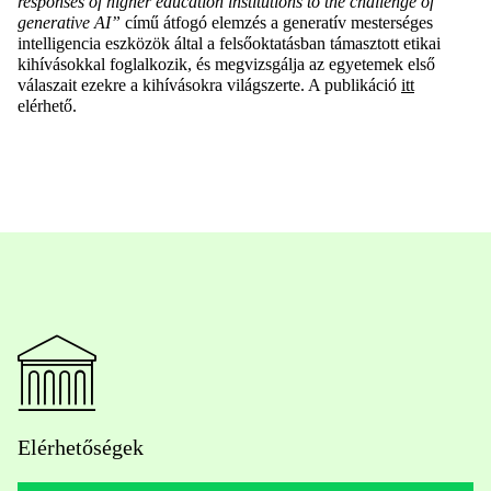
responses of higher education institutions to the challenge of
generative AI”
című
á
tfogó elemzés a generatív mesterséges
intelligencia eszközök által a felsőoktatásban támasztott etikai
kihívásokkal foglalkozik, és megvizsgálja az egyetemek első
válaszait ezekre a kihívásokra világszerte.
A publikáció
itt
elérhető.
Elérhetőségek