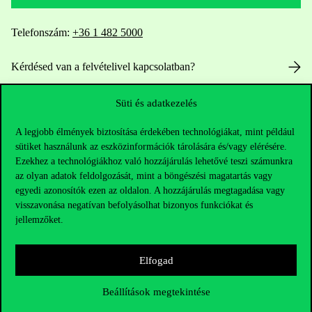
Telefonszám:
+36 1 482 5000
Kérdésed van a felvételivel kapcsolatban?
Oktatói elérhetőségek
Süti és adatkezelés
A legjobb élmények biztosítása érdekében technológiákat, mint például
HUB jelenlegi hallgatóinknak
sütiket használunk az eszközinformációk tárolására és/vagy elérésére.
Ezekhez a technológiákhoz való hozzájárulás lehetővé teszi számunkra
Sajtó:
press@uni-corvinus.hu
az olyan adatok feldolgozását, mint a böngészési magatartás vagy
egyedi azonosítók ezen az oldalon. A hozzájárulás megtagadása vagy
visszavonása negatívan befolyásolhat bizonyos funkciókat és
jellemzőket.
Elfogad
Hasznos linkek
Beállítások megtekintése