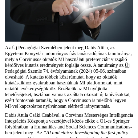
Az Új Pedagógiai Szemlében jelent meg Dabis Attila, az
Egyetemi Könyvtár tudományos írás tanácsadójának tanulmánya,
mely a Corvinusos oktatók MI használati preferenciáit vizsgáló
kérdőíves kutatás eredményeit foglalja össze. A tanulmány az
Új
Pedagógiai Szemle 74. évfolyamának (2024) 05-06. számában
olvasható. A kutatás többek közt rámutat, hogy az oktatók
kutatásaikhoz gyakrabban használnak MI platformokat, mint
oktatói tevékenységükhöz. Érzékelik az MI nyújtotta
lehetőségeket, tisztában vannak az általa okozott új kihívásokkal,
ezért fontosnak tartanák, hogy a Corvinuson is mielőbb legyen
MI-vel kapcsolatos nyilvánosan elérhető iránymutatás.
Dabis Attila
Csáki Csabával, a Corvinus Mesterséges Intelligencia
Integrációs Központja vezetőjével közös cikke a Q1-es Springer
folyóiratban, a Humanities and Social Sciences Communications-
ben jelent meg.
Az
“AI and ethics: Investigating the first policy