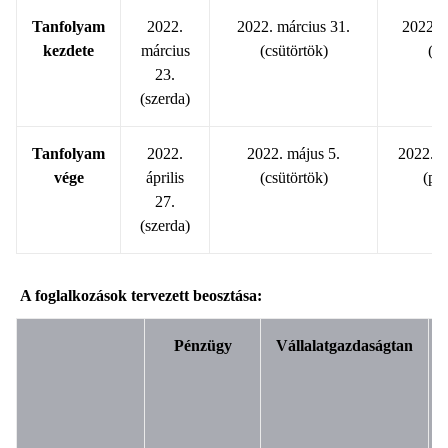
Tanfolyam
2022.
2022. március 31.
2022. á
kezdete
március
(csütörtök)
(hé
23.
(szerda)
Tanfolyam
2022.
2022. május 5.
2022. áp
vége
április
(csütörtök)
(pé
27.
(szerda)
A foglalkozások tervezett beosztása:
Pénzügy
Vállalatgazdaságtan