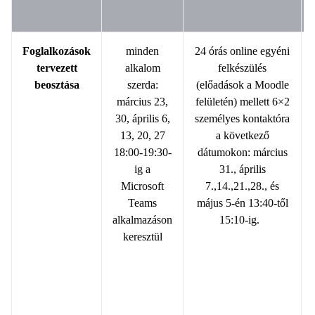
Foglalkozások
minden
24 órás online egyéni
tervezett
alkalom
felkészülés
beosztása
szerda:
(előadások a Moodle
március 23,
felületén) mellett 6×2
30, április 6,
személyes kontaktóra
13, 20, 27
a következő
18:00-19:30-
dátumokon: március
ig a
31., április
Microsoft
7.,14.,21.,28., és
Teams
május 5-én 13:40-től
alkalmazáson
15:10-ig.
keresztül