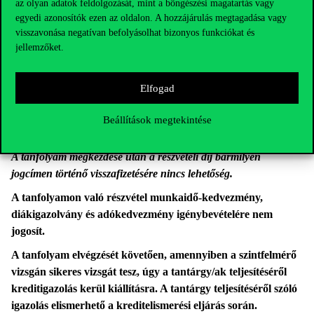
az olyan adatok feldolgozását, mint a böngészési magatartás vagy
lehetőség.
egyedi azonosítók ezen az oldalon. A hozzájárulás megtagadása vagy
visszavonása negatívan befolyásolhat bizonyos funkciókat és
A befizetéshez szükséges információk:
jellemzőket.
Számlatulajdonos neve: Budapesti Corvinus Egyetem
Számlaszám: 11784009-22229896-00000000
Elfogad
Számlát vezető pénzintézet neve: OTP Bank Nyrt
Beállítások megtekintése
Közlemény:
PPESSMA00T
előkészítő tanfolyam
Vezetéknév Keresztnév
A tanfolyam megkezdése után a részvételi díj bármilyen
jogcímen történő visszafizetésére nincs lehetőség.
A tanfolyamon való részvétel munkaidő-kedvezmény,
diákigazolvány és adókedvezmény igénybevételére nem
jogosít.
A tanfolyam elvégzését követően, amennyiben a szintfelmérő
vizsgán sikeres vizsgát tesz, úgy a tantárgy/ak teljesítéséről
kreditigazolás kerül kiállításra. A tantárgy teljesítéséről szóló
igazolás elismerhető a kreditelismerési eljárás során.