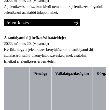
2022. március 20. (vasárnap)
A jelentkezési időszakon kívül nem tudunk jelentkezést fogadni!
Jelentkezni az alábbi űrlapon lehet:
Jelentkezés
A tanfolyami díj befizetési határideje:
2022. március 20. (vasárnap)
Kérjük, hogy a jelentkezés benyújtásakor a tanfolyami díj
átutalásáról szóló bizonylatot szíveskedjenek csatolni.
Enélkül a jelentkezés érvénytelen.
Pénzügy
Vállalatgazdaságtan
Közgaz