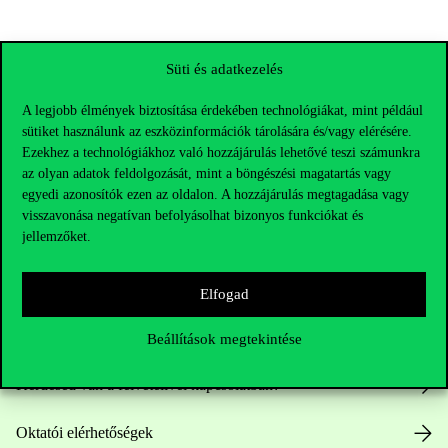
Süti és adatkezelés
A legjobb élmények biztosítása érdekében technológiákat, mint például
sütiket használunk az eszközinformációk tárolására és/vagy elérésére.
Ezekhez a technológiákhoz való hozzájárulás lehetővé teszi számunkra
az olyan adatok feldolgozását, mint a böngészési magatartás vagy
egyedi azonosítók ezen az oldalon. A hozzájárulás megtagadása vagy
visszavonása negatívan befolyásolhat bizonyos funkciókat és
jellemzőket.
Elérhetőségek
Elfogad
Telefonszám:
+36 1 482 5000
Beállítások megtekintése
Kérdésed van a felvételivel kapcsolatban?
Oktatói elérhetőségek