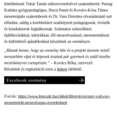
felnőtteknek Tokár Tamás műsorvezetésével szakemberek: Parrag
Katinka gyógypedagógus, Hacsi Panni és Kovács-Kósa Tímea
meseterápiás szakemberek és Dr. Vass Dorottea olvasáskutató tart
előadást, addig a kisebbekkel szakképzett pedagógusok, óvónők
és konduktorok foglalkoznak. Számukra színezőkkel,
építőkockákkal, kártyákkal, élő meseolvasással, mesemondással
és különböző ajándékokkal készülnek az eseményre.
„Bízunk benne, hogy az esemény híre és a projekt üzenete minél
messzebbre eljut és képesek leszünk pár gyermek és szülő kezébe
meséskönyvet csempészni.”
– Kovács Réka, szervező.
Részletek és regisztráció ezen a
linken
elérhető.
Facebook esemény
Forrás:
https://www.femcafe.hu/cikkek/lifestyle/egyszer-volt-egy-
meseprojekt-meseolvasas-gyerekeknek