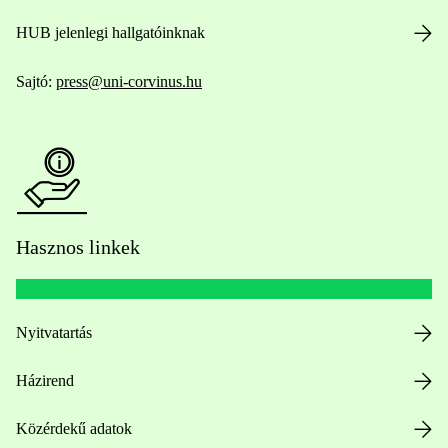
HUB jelenlegi hallgatóinknak
Sajtó:
press@uni-corvinus.hu
Hasznos linkek
Nyitvatartás
Házirend
Közérdekű adatok