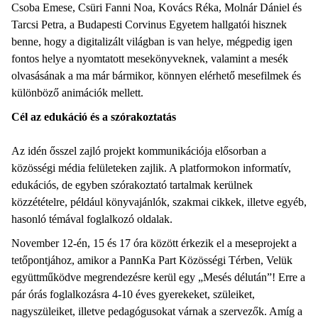
Csoba Emese, Csüri Fanni Noa, Kovács Réka, Molnár Dániel és
Tarcsi Petra, a Budapesti Corvinus Egyetem hallgatói hisznek
benne, hogy a digitalizált világban is van helye, mégpedig igen
fontos helye a nyomtatott mesekönyveknek, valamint a mesék
olvasásának a ma már bármikor, könnyen elérhető mesefilmek és
különböző animációk mellett.
Cél az edukáció és a szórakoztatás
Az idén ősszel zajló projekt kommunikációja elősorban a
közösségi média felületeken zajlik. A platformokon informatív,
edukációs, de egyben szórakoztató tartalmak kerülnek
közzétételre, például könyvajánlók, szakmai cikkek, illetve egyéb,
hasonló témával foglalkozó oldalak.
November 12-én, 15 és 17 óra között érkezik el a meseprojekt a
tetőpontjához, amikor a PannKa Part Közösségi Térben, Velük
együttműködve megrendezésre kerül egy „Mesés délután”! Erre a
pár órás foglalkozásra 4-10 éves gyerekeket, szüleiket,
nagyszüleiket, illetve pedagógusokat várnak a szervezők. Amíg a