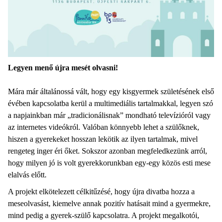
Legyen menő újra mesét olvasni!
Mára már általánossá vált, hogy egy kisgyermek születésének első
évében kapcsolatba kerül a multimediális tartalmakkal, legyen szó
a napjainkban már „tradicionálisnak” mondható televízióról vagy
az internetes videókról. Valóban könnyebb lehet a szülőknek,
hiszen a gyerekeket hosszan lekötik az ilyen tartalmak, mivel
rengeteg inger éri őket. Sokszor azonban megfeledkezünk arról,
hogy milyen jó is volt gyerekkorunkban egy-egy közös esti mese
elalvás előtt.
A projekt elkötelezett célkitűzésé, hogy újra divatba hozza a
meseolvasást, kiemelve annak pozitív hatásait mind a gyermekre,
mind pedig a gyerek-szülő kapcsolatra. A projekt megalkotói,