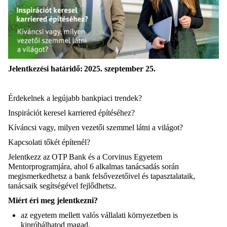
Jelentkezési határidő:
2025. szeptember 25.
Érdekelnek a
legújabb bankpiaci trendek?
Inspirációt keresel karriered építéséhez?
Kíváncsi vagy, milyen vezetői szemmel látni a világot?
Kapcsolati tőkét építenél?
Jelentkezz az OTP Bank és a Corvinus Egyetem
Mentorprogramjára, ahol 6 alkalmas tanácsadás során
megismerkedhetsz a bank felsővezetőivel és tapasztalataik,
tanácsaik segítségével fejlődhetsz.
Miért éri meg jelentkezni?
az egyetem mellett valós vállalati környezetben is
kipróbálhatod magad,