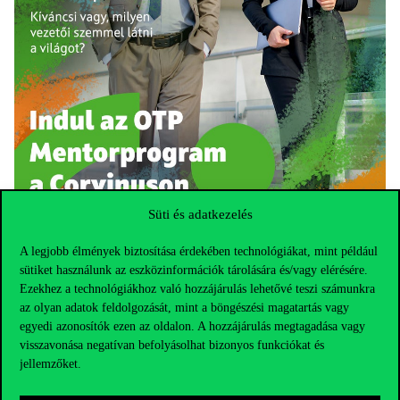
Süti és adatkezelés
A legjobb élmények biztosítása érdekében technológiákat, mint például
sütiket használunk az eszközinformációk tárolására és/vagy elérésére.
Ezekhez a technológiákhoz való hozzájárulás lehetővé teszi számunkra
az olyan adatok feldolgozását, mint a böngészési magatartás vagy
egyedi azonosítók ezen az oldalon. A hozzájárulás megtagadása vagy
visszavonása negatívan befolyásolhat bizonyos funkciókat és
jellemzőket.