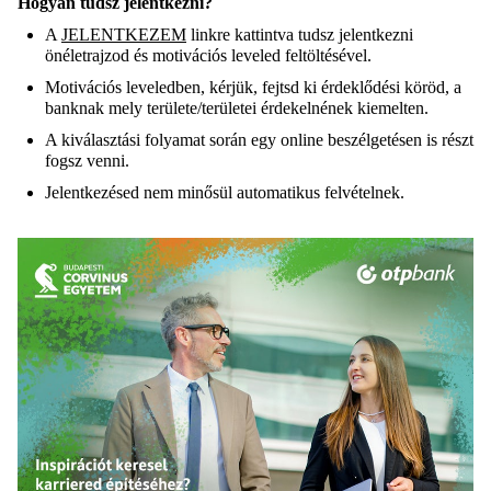
Hogyan tudsz jelentkezni?
A
JELENTKEZEM
linkre kattintva tudsz jelentkezni
önéletrajzod és motivációs leveled feltöltésével.
Motivációs leveledben, kérjük, fejtsd ki érdeklődési köröd, a
banknak mely területe/területei érdekelnének kiemelten.
A kiválasztási folyamat során egy online beszélgetésen is részt
fogsz venni.
Jelentkezésed nem minősül automatikus felvételnek.