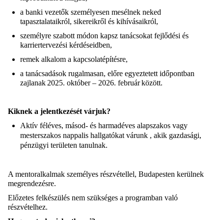
a banki vezetők személyesen mesélnek neked
tapasztalataikról, sikereikről és kihívásaikról,
személyre szabott módon kapsz tanácsokat fejlődési és
karriertervezési kérdéseidben,
remek alkalom a kapcsolatépítésre,
a tanácsadások rugalmasan, előre egyeztetett időpontban
zajlanak
2025. október – 2026. február
között.
Kiknek a jelentkezését várjuk?
Aktív féléves
, másod- és harmadéves alapszakos vagy
mesterszakos
nappalis
hallgatókat várunk , akik gazdasági,
pénzügyi területen tanulnak.
A mentoralkalmak személyes részvétellel, Budapesten kerülnek
megrendezésre.
Előzetes felkészülés nem szükséges a programban való
részvételhez.