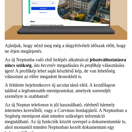
Ajánljuk, hogy nézd meg még a tárgyfelvételi időszak előtt, hogy
ne érjen meglepetés.
Az új Neptunba való első belépés alkalmával
jelszóváltoztatásra
nincs szükség
, ám
becenév
megadására és
profilkép
választására
igen! A profilkép lehet saját készítésű kép, de van lehetőség
választani az előre megadott ikonokból is.
A felületre bejelentkezve új arculat tárul eléd. A kezdőlapon
találod a legfontosabb menüpontokat, amelyek sorrendjét
személyre is szabhatod!
Az új Neptun telefonon is jól használható, elérhető bármely
internetes keresőből, vagy a Corvinus honlapjáról. A Neptunban a
Segítség menüpont alatt minden szükséges információ
megtalálható. Az új funkciók között szerepel a dokumentumtár is,
ahol mostantól minden Neptunban kezelt dokumentum egy