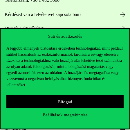
Telefonszám:
+36 1 482 5000
Kérdésed van a felvételivel kapcsolatban?
Oktatói elérhetőségek
Süti és adatkezelés
HUB jelenlegi hallgatóinknak
A legjobb élmények biztosítása érdekében technológiákat, mint például
sütiket használunk az eszközinformációk tárolására és/vagy elérésére.
Sajtó:
press@uni-corvinus.hu
Ezekhez a technológiákhoz való hozzájárulás lehetővé teszi számunkra
az olyan adatok feldolgozását, mint a böngészési magatartás vagy
egyedi azonosítók ezen az oldalon. A hozzájárulás megtagadása vagy
visszavonása negatívan befolyásolhat bizonyos funkciókat és
jellemzőket.
Elfogad
Hasznos linkek
Beállítások megtekintése
Nyitvatartás