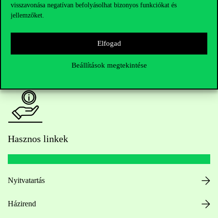
visszavonása negatívan befolyásolhat bizonyos funkciókat és
Oktatói elérhetőségek
jellemzőket.
HUB jelenlegi hallgatóinknak
Elfogad
Sajtó:
press@uni-corvinus.hu
Beállítások megtekintése
Hasznos linkek
Nyitvatartás
Házirend