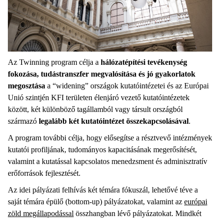
Az Twinning program célja a
hálózatépítési tevékenység
fokozása, tudástranszfer megvalósítása és jó gyakorlatok
megosztása
a “widening” országok kutatóintézetei és az Európai
Unió szintjén KFI területen élenjáró vezető kutatóintézetek
között, két különböző tagállamból vagy társult országból
származó
legalább két kutatóintézet összekapcsolásával
.
A program további célja, hogy elősegítse a résztvevő intézmények
kutatói profiljának, tudományos kapacitásának megerősítését,
valamint a kutatással kapcsolatos menedzsment és adminisztratív
erőforrások fejlesztését.
Az idei pályázati felhívás két témára fókuszál, lehetővé téve a
saját témára épülő (bottom-up) pályázatokat, valamint az
európai
zöld megállapodással
összhangban lévő pályázatokat. Mindkét