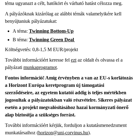
téma ugyanazt a célt, hatókört és várható hatást célozza meg.
A pályázóknak kizárólag az alábbi témák valamelyikére kell
benyújtaniuk pályázatukat:
A téma:
Twinning Bottom-Up
B téma:
Twinning Green Deal
Költségvetés: 0,8-1,5 M EUR/projekt
További információért keresse fel
ezt
az oldalt és olvassa el a
pályázati
munkaprogramot
.
Fontos információ! Amíg érvényben a van az EU-s korlátozás
a Horizont Európa keretprogram új támogatási
szerződéseire, az egyetem kutatói addig is teljes mértékben
jogosultak a pályázatokban való részvételre. Sikeres pályázat
esetén a projekt megvalósításához hazai kormányzati önerő
alap biztosítja a szükséges forrást.
További információért kérjük, forduljon a kutatásmenedzsment
munkatársaihoz (
horizon@uni-corvinus.hu
).