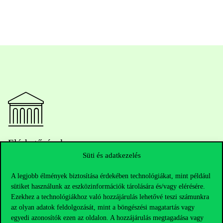
Elérhetőségek
Süti és adatkezelés
A legjobb élmények biztosítása érdekében technológiákat, mint például
Telefonszám:
+36 1 482 5000
sütiket használunk az eszközinformációk tárolására és/vagy elérésére.
Ezekhez a technológiákhoz való hozzájárulás lehetővé teszi számunkra
az olyan adatok feldolgozását, mint a böngészési magatartás vagy
Kérdésed van a felvételivel kapcsolatban?
egyedi azonosítók ezen az oldalon. A hozzájárulás megtagadása vagy