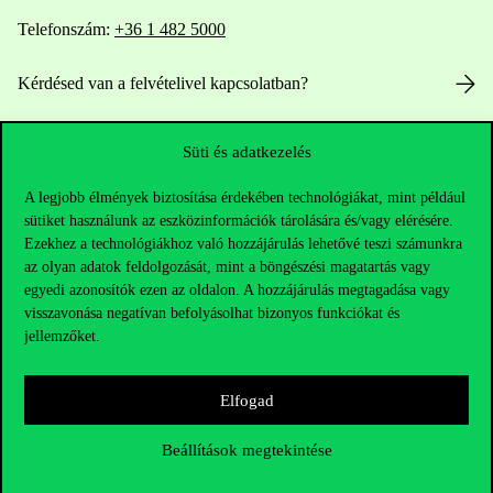
Telefonszám:
+36 1 482 5000
Kérdésed van a felvételivel kapcsolatban?
Oktatói elérhetőségek
Süti és adatkezelés
HUB jelenlegi hallgatóinknak
A legjobb élmények biztosítása érdekében technológiákat, mint például
sütiket használunk az eszközinformációk tárolására és/vagy elérésére.
Sajtó:
press@uni-corvinus.hu
Ezekhez a technológiákhoz való hozzájárulás lehetővé teszi számunkra
az olyan adatok feldolgozását, mint a böngészési magatartás vagy
egyedi azonosítók ezen az oldalon. A hozzájárulás megtagadása vagy
visszavonása negatívan befolyásolhat bizonyos funkciókat és
jellemzőket.
Elfogad
Hasznos linkek
Beállítások megtekintése