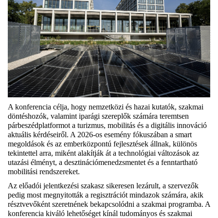
A konferencia célja, hogy nemzetközi és hazai kutatók, szakmai
döntéshozók, valamint iparági szereplők számára teremtsen
párbeszédplatformot a turizmus, mobilitás és a digitális innováció
aktuális kérdéseiről. A 2026-os esemény fókuszában a smart
megoldások és az emberközpontú fejlesztések állnak, különös
tekintettel arra, miként alakítják át a technológiai változások az
utazási élményt, a desztinációmenedzsmentet és a fenntartható
mobilitási rendszereket.
Az előadói jelentkezési szakasz sikeresen lezárult, a szervezők
pedig most megnyitották a regisztrációt mindazok számára, akik
résztvevőként szeretnének bekapcsolódni a szakmai programba. A
konferencia kiváló lehetőséget kínál tudományos és szakmai