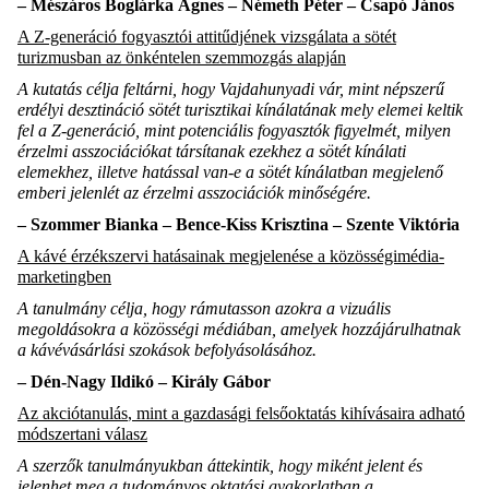
–
Mészáros Boglárka Ágnes
–
Németh Péter
–
Csapó János
A Z-generáció fogyasztói attitűdjének vizsgálata a sötét
turizmusban az önkéntelen szemmozgás alapján
A kutatás célja feltárni, hogy Vajdahunyadi vár, mint népszerű
erdélyi desztináció sötét turisztikai kínálatának mely elemei keltik
fel a Z-generáció, mint potenciális fogyasztók figyelmét, milyen
érzelmi asszociációkat társítanak ezekhez a sötét kínálati
elemekhez, illetve hatással van-e a sötét kínálatban megjelenő
emberi jelenlét az érzelmi asszociációk minőségére.
–
Sz
ommer
Bianka
– Bence-Kiss Krisztina –
Szente
Viktória
A kávé érzékszervi hatásainak megjelenése a közösségimédia-
marketingben
A tanulmány célja, hogy rámutasson azokra a vizuális
megoldásokra a közösségi médiában, amelyek hozzájárulhatnak
a kávévásárlási szokások befolyásolásához.
–
Dén
-Nagy Ildikó
–
Király Gábor
Az
akciótanulás
, mint a
gazdasági
felsőoktatás
kihívásaira
adható
módszertani
válasz
A szerzők tanulmányukban áttekintik, hogy miként jelent és
jelenhet meg a tudományos oktatási gyakorlatban a