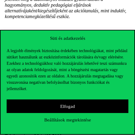
hagyományos, deduktív pedagógiai eljárások
alternatívájaként/kiegészítőjeként az akciótanulás, mint induktív,
kompetenciamegközelítésű eszköz.
Süti és adatkezelés
A legjobb élmények biztosítása érdekében technológiákat, mint például
sütiket használunk az eszközinformációk tárolására és/vagy elérésére.
Ezekhez a technológiákhoz való hozzájárulás lehetővé teszi számunkra
az olyan adatok feldolgozását, mint a böngészési magatartás vagy
egyedi azonosítók ezen az oldalon. A hozzájárulás megtagadása vagy
visszavonása negatívan befolyásolhat bizonyos funkciókat és
jellemzőket.
Elfogad
Elérhetőségek
Beállítások megtekintése