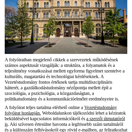
A folyóiratban megjelenő cikkek a szervezetek működésének
számos aspektusát vizsgálják: a struktúra, a folyamatok és a
teljesítmény vonatkozásai mellett egyforma figyelmet szentelve a
kulturális, magatartási és technológiai kérdéseknek. A
Vezetéstudomány fontos értéknek tartja multidiszciplináris
hátterét, a gazdálkodástudomány nézőpontja mellett épít a
szociológia, a pszichológia, a közgazdaságtan, a
politikatudomány és a kommunikációelmélet eredményeire is.
A folyóirat teljes tartalma elérhető online a
Vezetéstudomány
folyóirat honlapján.
Weboldalunkon tájékozódni lehet a kéziratok
beküldésével kapcsolatos információkról és
a
szerzői útmutatóról
is
.
Aki szívesen értesülne havonta a legfrissebb szám tartalmáról
és a különszám felhívásokról egy rövid e-mailben, az feliratkozhat