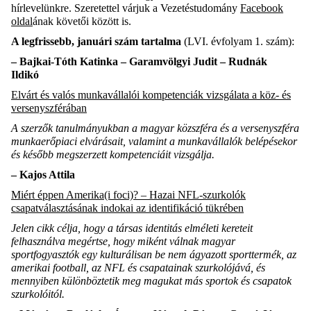
hírlevelünkre
. S
zeretettel várjuk a Vezetéstudomány
Facebook
oldal
ának követői között is.
A legfrissebb
,
januá
ri
szám
tartalma
(LV
I
. évfolyam
1
. szám):
–
Bajkai-Tóth Katinka
– Garamvölgyi Judit – Rudnák
Ildikó
Elvárt és valós munkavállalói kompetenciák vizsgálata a köz- és
versenyszférában
A szerzők tanulmányukban a magyar közszféra és a versenyszféra
munkaerőpiaci elvárásait, valamint a munkavállalók belépésekor
és később megszerzett kompetenciáit vizsgálja.
–
Kajos
Attila
Miért éppen Amerika(i foci)? – Hazai NFL-szurkolók
csapatválasztásának indokai az identifikáció tükrében
Jelen cikk célja, hogy a társas identitás elméleti kereteit
felhasználva megértse, hogy miként válnak magyar
sportfogyasztók egy kulturálisan be nem ágyazott sporttermék, az
amerikai football, az NFL és csapatainak szurkolójává, és
mennyiben különböztetik meg magukat más sportok és csapatok
szurkolóitól.