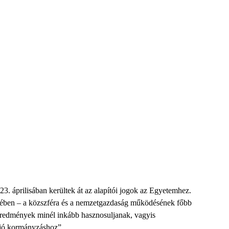
. áprilisában kerültek át az alapítói jogok az Egyetemhez.
krében – a közszféra és a nemzetgazdaság működésének főbb
s eredmények minél inkább hasznosuljanak, vagyis
 „jó kormányzáshoz”.