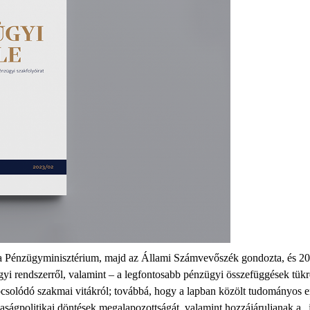
r a Pénzügyminisztérium, majd az Állami Számvevőszék gondozta, és 2023
gyi rendszerről, valamint – a legfontosabb pénzügyi összefüggések tü
 kapcsolódó szakmai vitákról; továbbá, hogy a lapban közölt tudományo
daságpolitikai döntések megalapozottságát, valamint hozzájáruljanak a