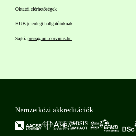
Oktatói elérhetőségek
HUB jelenlegi hallgatóinknak
Sajtó:
press@uni-corvinus.hu
Nemzetközi akkreditációk