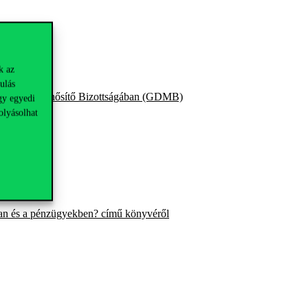
k az
ulás
yi Doktori Minősítő Bizottságában (GDMB)
gy egyedi
olyásolhat
ozásokra
ése
ában
 és a pénzügyekben? című könyvéről