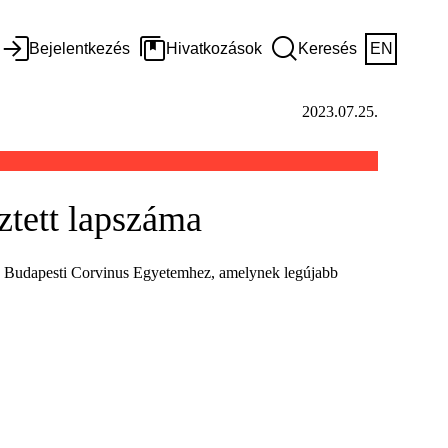
Bejelentkezés
Hivatkozások
Keresés
EN
2023.07.25.
ztett lapszáma
l a Budapesti Corvinus Egyetemhez, amelynek legújabb