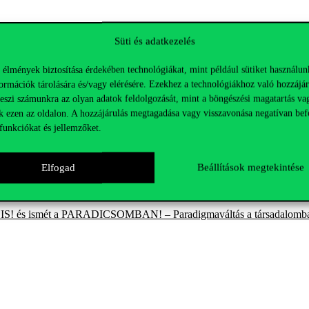
ának jellemzői és a megosztást választók stratégiái
Süti és adatkezelés
gekre az Európai Unióban 2004 óta
 élmények biztosítása érdekében technológiákat, mint például sütiket használun
zpénzügyek minősége
ormációk tárolására és/vagy elérésére. Ezekhez a technológiákhoz való hozzájár
zi folyóiratlista összeállítása az MTA IX. Osztály Gazdaságtudomán
teszi számunkra az olyan adatok feldolgozását, mint a böngészési magatartás va
k ezen az oldalon. A hozzájárulás megtagadása vagy visszavonása negatívan bef
inanszírozásának rendszere, különös tekintettel a közpénzügyi vonatk
funkciókat és jellemzőket.
ta:
A kör négyszögesítése, avagy az ESG-jelentések számszerű minősít
eljesítményének vizsgálata Covid-19 és az orosz-ukrán háború időszak
Elfogad
Beállítások megtekintése
! és ismét a PARADICSOMBAN! – Paradigmaváltás a társadalomban