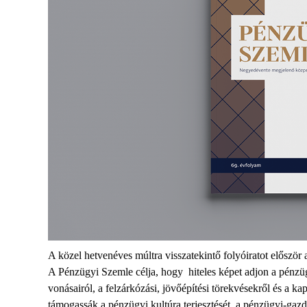
A közel hetvenéves múltra visszatekintő folyóiratot előszö
A Pénzügyi Szemle célja, hogy hiteles képet adjon a pénzü
vonásairól, a felzárkózási, jövőépítési törekvésekről és a
támogassák a pénzügyi kultúra terjesztését, a pénzügyi-gaz