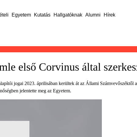
ételi
Egyetem
Kutatás
Hallgatóknak
Alumni
Hírek
le első Corvinus által szerkes
apítói jogai 2023. áprilisában kerültek át az Állami Számvevőszéktő
nőségben jelentette meg az Egyetem.