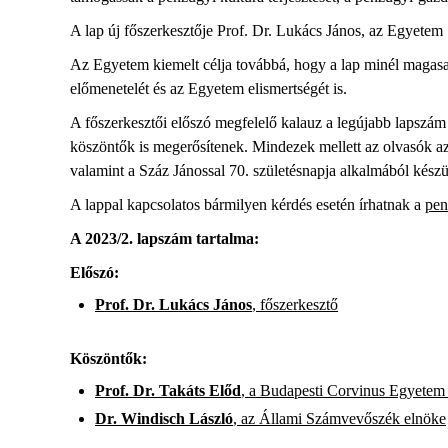
A lap új főszerkesztője Prof. Dr. Lukács János, az Egyetem
Az Egyetem kiemelt célja továbbá, hogy a lap minél magasab
előmenetelét és az Egyetem elismertségét is.
A főszerkesztői előszó megfelelő kalauz a legújabb lapszám 
köszöntők is megerősítenek. Mindezek mellett az olvasók az
valamint a Száz Jánossal 70. születésnapja alkalmából készült
A lappal kapcsolatos bármilyen kérdés esetén írhatnak a
pen
A 2023/2. lapszám tartalma:
Előszó:
Prof. Dr. Lukács János
, főszerkesztő
Köszöntők:
Prof. Dr. Takáts Előd
, a Budapesti Corvinus Egyetem 
Dr. Windisch László
, az Állami Számvevőszék elnöke