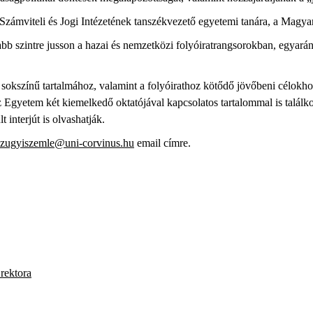
 Számviteli és Jogi Intézetének tanszékvezető egyetemi tanára, a Magy
b szintre jusson a hazai és nemzetközi folyóiratrangsorokban, egyarán
sokszínű tartalmához, valamint a folyóirathoz kötődő jövőbeni célokhoz
 Egyetem két kiemelkedő oktatójával kapcsolatos tartalommal is talál
 interjút is olvashatják.
zugyiszemle@uni-corvinus.hu
email címre.
rektora