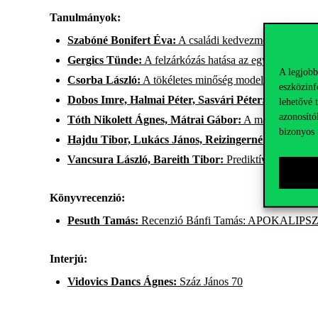
Tanulmányok:
Szabóné Bonifert Éva:
A családi kedvezmény megosztás
Gergics Tünde:
A felzárkózás hatása az egyenlőtlensé
A legjobb
Csorba László:
A tökéletes minőség modellje és a kö
eszközinf
Dobos Imre, Halmai Péter, Sasvári Péter:
A nemzetkö
lehetővé 
azonosító
Tóth Nikolett Ágnes, Mátrai Gábor:
A magyar sport f
bizonyos 
Hajdu Tibor, Lukács János, Reizingerné Ducsai Ani
Vancsura László, Bareith Tibor:
Prediktív modellek t
Könyvrecenzió:
Pesuth Tamás:
Recenzió Bánfi Tamás: APOKALIPSZIS
Interjú:
Vidovics Dancs Ágnes:
Száz János 70