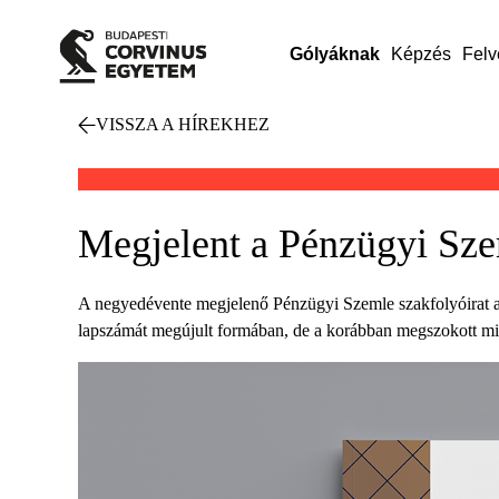
Gólyáknak
Képzés
Felv
VISSZA A HÍREKHEZ
Megjelent a Pénzügyi Szem
A negyedévente megjelenő Pénzügyi Szemle szakfolyóirat al
lapszámát megújult formában, de a korábban megszokott mi