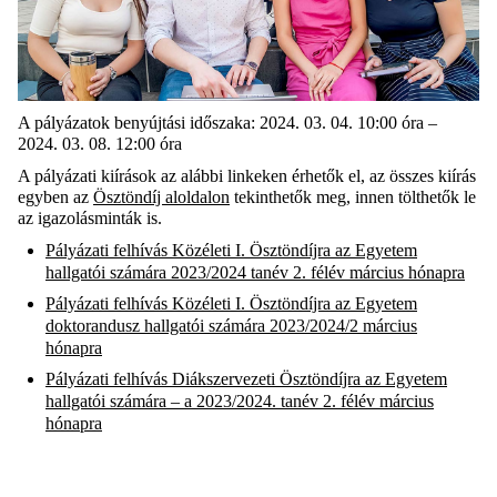
A pályázatok benyújtási időszaka: 2024. 03. 04. 10:00 óra –
2024. 03. 08. 12:00 óra
A pályázati kiírások az alábbi linkeken érhetők el, az összes kiírás
egyben az
Ösztöndíj aloldalon
tekinthetők meg, innen tölthetők le
az igazolásminták is.
Pályázati felhívás Közéleti I. Ösztöndíjra az Egyetem
hallgatói számára 2023/2024 tanév 2. félév március hónapra
Pályázati felhívás
Közéleti I. Ösztöndíjra az Egyetem
doktorandusz hallgatói számára 2023/2024/2 március
hónapra
Pályázati felhívás Diákszervezeti Ösztöndíjra az Egyetem
hallgatói számára – a 2023/2024. tanév 2. félév március
hónapra