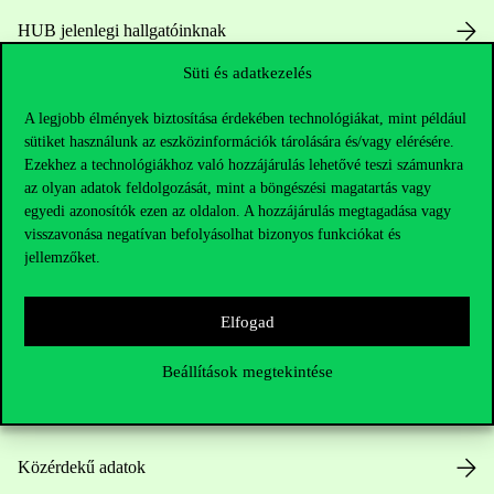
HUB jelenlegi hallgatóinknak
Süti és adatkezelés
Sajtó:
press@uni-corvinus.hu
A legjobb élmények biztosítása érdekében technológiákat, mint például
sütiket használunk az eszközinformációk tárolására és/vagy elérésére.
Ezekhez a technológiákhoz való hozzájárulás lehetővé teszi számunkra
az olyan adatok feldolgozását, mint a böngészési magatartás vagy
egyedi azonosítók ezen az oldalon. A hozzájárulás megtagadása vagy
visszavonása negatívan befolyásolhat bizonyos funkciókat és
jellemzőket.
Hasznos linkek
Elfogad
Nyitvatartás
Beállítások megtekintése
Házirend
Közérdekű adatok