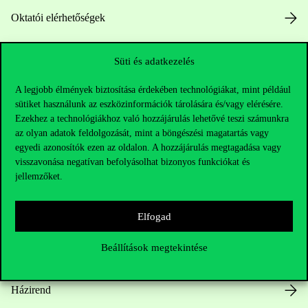
Oktatói elérhetőségek
HUB jelenlegi hallgatóinknak
Süti és adatkezelés
Sajtó:
press@uni-corvinus.hu
A legjobb élmények biztosítása érdekében technológiákat, mint például
sütiket használunk az eszközinformációk tárolására és/vagy elérésére.
Ezekhez a technológiákhoz való hozzájárulás lehetővé teszi számunkra
az olyan adatok feldolgozását, mint a böngészési magatartás vagy
egyedi azonosítók ezen az oldalon. A hozzájárulás megtagadása vagy
visszavonása negatívan befolyásolhat bizonyos funkciókat és
jellemzőket.
Hasznos linkek
Elfogad
Beállítások megtekintése
Nyitvatartás
Házirend