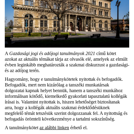
A
Gazdasági jogi és adójogi tanulmányok 2021
című kötet
azokat az aktuális témákat tárja az olvasók elé, amelyek az elmúlt
évben leginkább meghatározták a szakmai diskurzust a gazdasági-
és az adójog terén.
Hagyomány, hogy e tanulmánykötetek nyitottak és befogadók.
Befogadók, mert nem kizárólag a tanszéki munkatársak
dolgozatai kapnak helyet bennük, hanem a tanszéki munkához
informálisan kötődő, kiemelkedő gyakorlati tapasztalatú kollégák
írásai is. Valamint nyitottak is, hiszen lehetőséget biztosítanak
arra, hogy a kollégák aktuális szakmai érdeklődésüknek
megfelelő témát tetszésük szerint dolgozzanak fel. A nyitottság és
befogadás örömteli következménye a tartalmi sokszínűség.
A tanulmánykötet
az alábbi linken
érhető el.