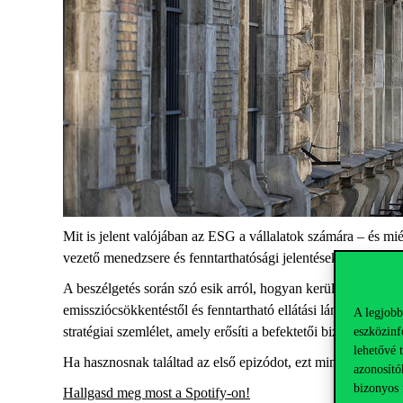
Mit is jelent valójában az ESG a vállalatok számára – és m
vezető menedzsere és fenntarthatósági jelentések szakértőj
A beszélgetés során szó esik arról, hogyan kerülnek az
envi
emissziócsökkentéstől és fenntartható ellátási láncoktól k
A legjobb
eszközinf
stratégiai szemlélet, amely erősíti a befektetői bizalmat, ver
lehetővé 
Ha hasznosnak találtad az első epizódot, ezt mindenképp h
azonosító
bizonyos 
Hallgasd meg most a
Spotify-on
!