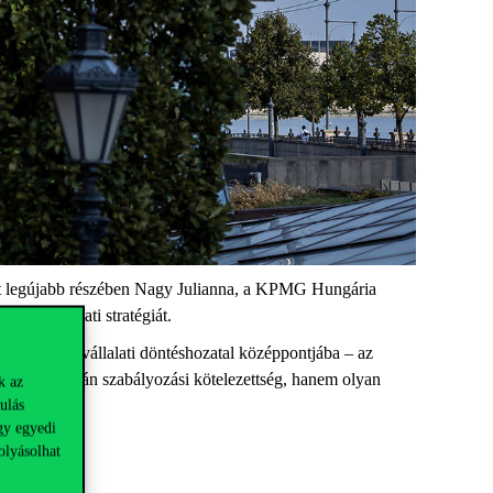
 legújabb részében Nagy Julianna, a KPMG Hungária
SG a vállalati stratégiát.
szempontok a vállalati döntéshozatal középpontjába – az
már nem csupán szabályozási kötelezettség, hanem olyan
k az
ulás
éghez.
gy egyedi
olyásolhat