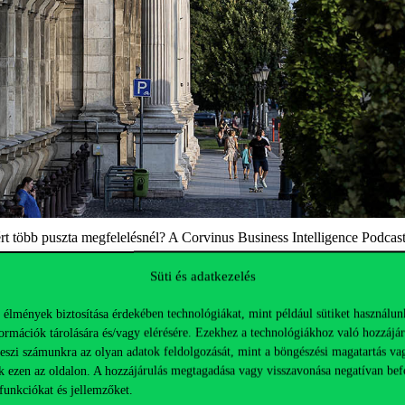
iért több puszta megfelelésnél? A Corvinus Business
Intelligence
Podcast
e beszélget Theodore
Boone
műsorvezetővel arról, hogyan alakítja át az E
Süti és adatkezelés
ronmental
,
social
és
governance
(környezeti, társadalmi és irányítási) 
ezdve egészen az átláthatóságig és etikus üzleti működésig. Az ESG ma 
 élmények biztosítása érdekében technológiákat, mint például sütiket használun
ormációk tárolására és/vagy elérésére. Ezekhez a technológiákhoz való hozzájár
senyelőnyt biztosíthat, és hozzájárul a hosszú távú üzleti ellenállóképess
teszi számunkra az olyan adatok feldolgozását, mint a böngészési magatartás va
allgasd meg!
k ezen az oldalon. A hozzájárulás megtagadása vagy visszavonása negatívan bef
funkciókat és jellemzőket.