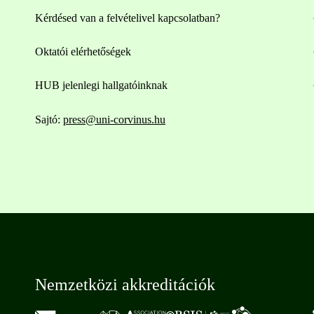
Kérdésed van a felvételivel kapcsolatban?
Oktatói elérhetőségek
HUB jelenlegi hallgatóinknak
Sajtó:
press@uni-corvinus.hu
Nemzetközi akkreditációk