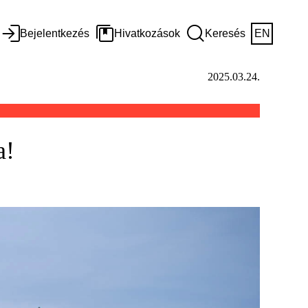
Bejelentkezés
Hivatkozások
Keresés
EN
2025.03.24.
a!