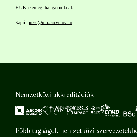
HUB jelenlegi hallgatóinknak
Sajtó:
press@uni-corvinus.hu
Nemzetközi akkreditációk
Főbb tagságok nemzetközi szervezetekb