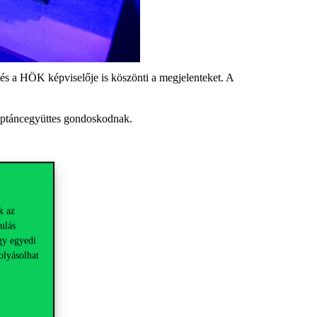
és a HÖK képviselője is köszönti a megjelenteket. A
 Néptáncegyüttes gondoskodnak.
k az
ulás
gy egyedi
olyásolhat