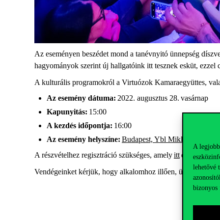
Az eseményen beszédet mond a tanévnyitó ünnepség díszvend
hagyományok szerint új hallgatóink itt tesznek esküt, ezze
A kulturális programokról a Virtuózok Kamaraegyüttes, va
Az esemény dátuma:
2022. augusztus 28. vasárnap
Kapunyitás:
15:00
A kezdés időpontja:
16:00
Az esemény helyszíne:
Budapest, Ybl Miklós tér 2-6.,
A legjobb
A részvételhez regisztráció szükséges, amely
itt
érhető el.
eszközinf
lehetővé 
Vendégeinket kérjük, hogy alkalomhoz illően, ünnepélyes 
azonosító
bizonyos 