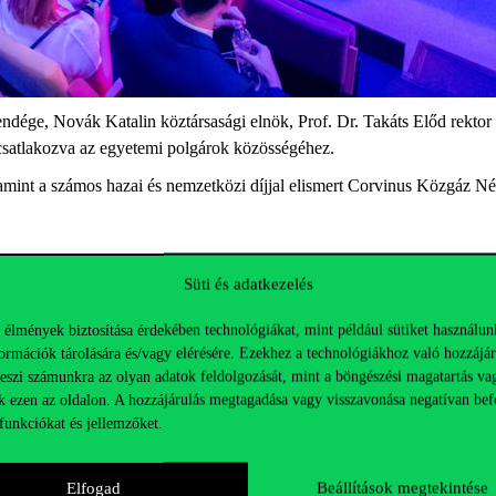
ége, Novák Katalin köztársasági elnök, Prof. Dr. Takáts Előd rektor 
l csatlakozva az egyetemi polgárok közösségéhez.
lamint a számos hazai és nemzetközi díjjal elismert Corvinus Közgáz
Süti és adatkezelés
 1013
 élmények biztosítása érdekében technológiákat, mint például sütiket használun
ormációk tárolására és/vagy elérésére. Ezekhez a technológiákhoz való hozzájár
teszi számunkra az olyan adatok feldolgozását, mint a böngészési magatartás va
módon öltözzenek!
k ezen az oldalon. A hozzájárulás megtagadása vagy visszavonása negatívan bef
funkciókat és jellemzőket.
Elfogad
Beállítások megtekintése