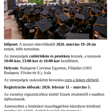
Időpont
: A tavaszi oklevélátadót
2026. március 19–20-án
tartjuk, több turnusban.
Az ünnepségek
csütörtökön és pénteken
lesznek, a turnusok
10:00-kor, 13:00-kor és 16:00-kor
kezdődnek.
Helyszín
: Budapesti Corvinus Egyetem, Főépület (1093
Budapest, Fővám tér 8.), Aula
Az ünnepségek szakonkénti beosztása
ezen a linken elérhető
.
Regisztrációs időszak: 2026. február 11 – március 5.
Az esemény regisztrációhoz kötött! Ennek részleteiről e-mailben
tájékoztatunk.
Amennyiben a fentiekkel összefüggésben bármilyen kérdésed
merülne fel, kérjük, fordulj hozzánk bizalommal a