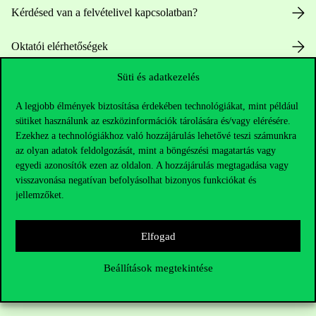
Kérdésed van a felvételivel kapcsolatban?
Oktatói elérhetőségek
Süti és adatkezelés
HUB jelenlegi hallgatóinknak
A legjobb élmények biztosítása érdekében technológiákat, mint például
Sajtó:
press@uni-corvinus.hu
sütiket használunk az eszközinformációk tárolására és/vagy elérésére.
Ezekhez a technológiákhoz való hozzájárulás lehetővé teszi számunkra
az olyan adatok feldolgozását, mint a böngészési magatartás vagy
egyedi azonosítók ezen az oldalon. A hozzájárulás megtagadása vagy
visszavonása negatívan befolyásolhat bizonyos funkciókat és
jellemzőket.
Hasznos linkek
Elfogad
Beállítások megtekintése
Nyitvatartás