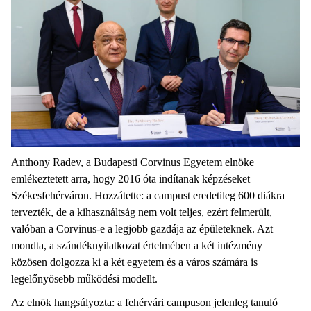
Anthony Radev, a Budapesti Corvinus Egyetem elnöke
emlékeztetett arra, hogy 2016 óta indítanak képzéseket
Székesfehérváron. Hozzátette: a campust eredetileg 600 diákra
tervezték, de a kihasználtság nem volt teljes, ezért felmerült,
valóban a Corvinus-e a legjobb gazdája az épületeknek. Azt
mondta, a szándéknyilatkozat értelmében a két intézmény
közösen dolgozza ki a két egyetem és a város számára is
legelőnyösebb működési modellt.
Az elnök hangsúlyozta: a fehérvári campuson jelenleg tanuló