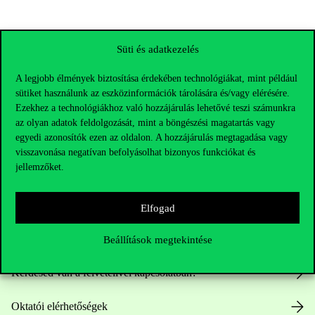
Süti és adatkezelés
A legjobb élmények biztosítása érdekében technológiákat, mint például
sütiket használunk az eszközinformációk tárolására és/vagy elérésére.
Ezekhez a technológiákhoz való hozzájárulás lehetővé teszi számunkra
az olyan adatok feldolgozását, mint a böngészési magatartás vagy
egyedi azonosítók ezen az oldalon. A hozzájárulás megtagadása vagy
visszavonása negatívan befolyásolhat bizonyos funkciókat és
jellemzőket.
Elérhetőségek
Elfogad
Telefonszám:
+36 1 482 5000
Beállítások megtekintése
Kérdésed van a felvételivel kapcsolatban?
Oktatói elérhetőségek