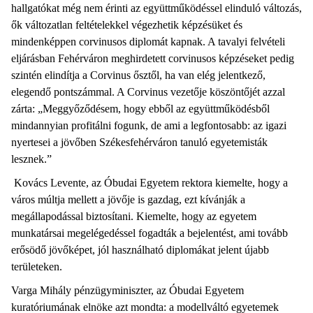
hallgatókat még nem érinti az együttműködéssel elinduló változás,
ők változatlan feltételekkel végezhetik képzésüket és
mindenképpen corvinusos diplomát kapnak. A tavalyi felvételi
eljárásban Fehérváron meghirdetett corvinusos képzéseket pedig
szintén elindítja a Corvinus ősztől, ha van elég jelentkező,
elegendő pontszámmal. A Corvinus vezetője köszöntőjét azzal
zárta: „Meggyőződésem, hogy ebből az együttműködésből
mindannyian profitálni fogunk, de ami a legfontosabb: az igazi
nyertesei a jövőben Székesfehérváron tanuló egyetemisták
lesznek.”
Kovács Levente, az Óbudai Egyetem rektora kiemelte, hogy a
város múltja mellett a jövője is gazdag, ezt kívánják a
megállapodással biztosítani. Kiemelte, hogy az egyetem
munkatársai megelégedéssel fogadták a bejelentést, ami tovább
erősödő jövőképet, jól használható diplomákat jelent újabb
területeken.
Varga Mihály pénzügyminiszter, az Óbudai Egyetem
kuratóriumának elnöke azt mondta: a modellváltó egyetemek