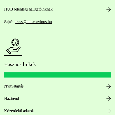
HUB jelenlegi hallgatóinknak
Sajtó:
press@uni-corvinus.hu
Hasznos linkek
Nyitvatartás
Házirend
Közérdekű adatok