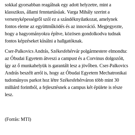
sokkal gyorsabban reagálnak egy adott helyzetre, mint a
klasszikus, állami fenntartásúak. Varga Mihály szerint a
versenyképességről szól ez a szándéknyilatkozat, amelynek
fontos eleme az együttműködés és az innováció. Megjegyezte,
hogy a hagyományokra építve, közösen gondolkodva tudnak
fontos képzéseket kínálni a hallgatóknak.
Cser-Palkovics András, Székesfehérvár polgármestere elmondta:
az Óbudai Egyetem átveszi a campust és a Corvinus dolgozóit,
így az ő munkahelyük is garantált lesz a jövőben. Cser-Palkovics
András beszélt arról is, hogy az Óbudai Egyetem Mechatronikai
tudományos parkot hoz létre Székesfehérváron több mint 30
milliárd forintból, a fejlesztésnek a campus két épülete is része
lesz.
(Forrás: MTI)