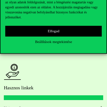
Telefonszám:
+36 1 482 5000
az olyan adatok feldolgozását, mint a böngészési magatartás vagy
egyedi azonosítók ezen az oldalon. A hozzájárulás megtagadása vagy
visszavonása negatívan befolyásolhat bizonyos funkciókat és
Kérdésed van a felvételivel kapcsolatban?
jellemzőket.
Oktatói elérhetőségek
Elfogad
HUB jelenlegi hallgatóinknak
Beállítások megtekintése
Sajtó:
press@uni-corvinus.hu
Hasznos linkek