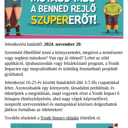
Jelentkezési határidő:
2024. november 20
.
Szeretnéd élhetőbbé tenni a környezetedet, megóvni a természetet
vagy segíteni másokon? Van egy jó ötleted? Lehet az zöld
applikáció, újrahasznosítás vagy felzárkóztató program, a Youth
Impacten egy megvalósítható és üzletileg fenntartható projektté
gyúrhatod.
Jelentkezni 16-25 év közötti fiatalokból álló 3-5 fős csapatokkal
lehet. Azonosítsatok egy környezeti, társadalmi problémát, és
ötleteljetek a megoldásán, majd vegyetek részt a Youth Impact 6
hónapos élményképzésén, ahol nagy cégek képviselőivel,
nonprofit szervezetekkel és startupokkal közösen dolgozhattok
játékos formában az ötleteteken!
További részletek a
Youth Impact oldalán
érhetőek el.