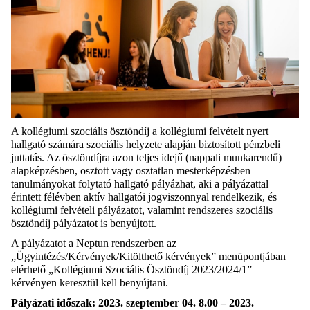
A kollégiumi szociális ösztöndíj a kollégiumi felvételt nyert
hallgató számára szociális helyzete alapján biztosított pénzbeli
juttatás. Az ösztöndíjra azon teljes idejű (nappali munkarendű)
alapképzésben, osztott vagy osztatlan mesterképzésben
tanulmányokat folytató hallgató pályázhat, aki a pályázattal
érintett félévben aktív hallgatói jogviszonnyal rendelkezik, és
kollégiumi felvételi pályázatot, valamint rendszeres szociális
ösztöndíj pályázatot is benyújtott.
A pályázatot a Neptun rendszerben az
„Ügyintézés/Kérvények/Kitölthető kérvények” menüpontjában
elérhető „Kollégiumi Szociális Ösztöndíj 2023/2024/1”
kérvényen keresztül kell benyújtani.
Pályázati időszak: 2023. szeptember 04. 8.00 – 2023.