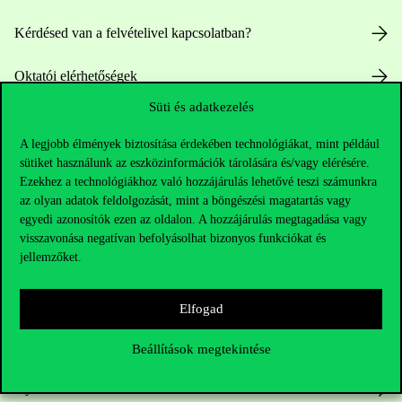
Kérdésed van a felvételivel kapcsolatban?
Oktatói elérhetőségek
Süti és adatkezelés
HUB jelenlegi hallgatóinknak
A legjobb élmények biztosítása érdekében technológiákat, mint például
Sajtó:
press@uni-corvinus.hu
sütiket használunk az eszközinformációk tárolására és/vagy elérésére.
Ezekhez a technológiákhoz való hozzájárulás lehetővé teszi számunkra
az olyan adatok feldolgozását, mint a böngészési magatartás vagy
egyedi azonosítók ezen az oldalon. A hozzájárulás megtagadása vagy
visszavonása negatívan befolyásolhat bizonyos funkciókat és
jellemzőket.
Hasznos linkek
Elfogad
Beállítások megtekintése
Nyitvatartás