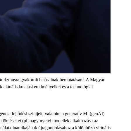
 turizmusra gyakorolt hatásainak bemutatására.
A Magyar
ktuális kutatási eredményeiket és a technológiai
encia fejlődési szintjeit, valamint a generatív MI (genAI)
i döntéseket (pl. nagy nyelvi modellek alkalmazása az
asználat dinamikájának újragondolásához a különböző virtuális