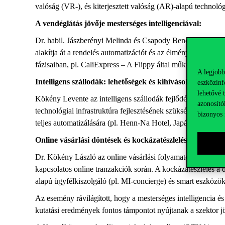
valóság (VR-), és kiterjesztett valóság (AR)-alapú technoló
A vendéglátás jövője mesterséges intelligenciával:
Dr. habil. Jászberényi Melinda és Csapody Bence az MI alka
alakítja át a rendelés automatizációt és az élményteremtést
fázisaiban, pl. CaliExpress – A Flippy által működtetett aut
A legjobb
Intelligens szállodák: lehetőségek és kihívások:
eszközinf
lehetővé 
Kökény Levente az intelligens szállodák fejlődési irányait i
azonosító
technológiai infrastruktúra fejlesztésének szükségességét é
bizonyos 
teljes automatizálására (pl. Henn-Na Hotel, Japán) az MI-al
Online vásárlási döntések és kockázatészlelés:
Dr. Kökény László az online vásárlási folyamatok pszichológ
kapcsolatos online tranzakciók során. A kockázatészlelés a
alapú ügyfélkiszolgáló (pl. MI-concierge) és smart eszközök 
Az esemény rávilágított, hogy a mesterséges intelligencia és
kutatási eredmények fontos támpontot nyújtanak a szektor jö