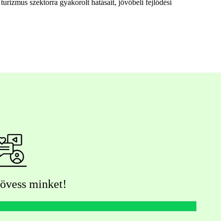
rizmus szektorra gyakorolt hatásait, jövőbeli fejlődési
övess minket!