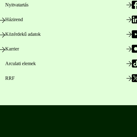
Nyitvatartás
Házirend
Közérdekű adatok
Karrier
Arculati elemek
RRF