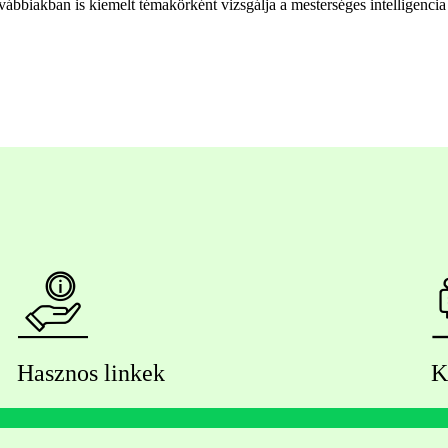
biakban is kiemelt témakörként vizsgálja a mesterséges intelligencia tu
Hasznos linkek
K