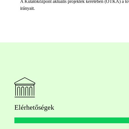
A Kutatóközpont aktuális projektek keretében (OTKA) a továb
irányait.
Elérhetőségek