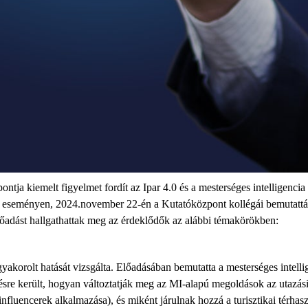
ja kiemelt figyelmet fordít az Ipar 4.0 és a mesterséges intelligencia
eményen, 2024.november 22-én a Kutatóközpont kollégái bemutatták a
lőadást hallgathattak meg az érdeklődők az alábbi témakörökben:
akorolt hatását vizsgálta. Előadásában bemutatta a mesterséges intellig
lésre került, hogyan változtatják meg az MI-alapú megoldások az utazás
pú influencerek alkalmazása), és miként járulnak hozzá a turisztikai térh