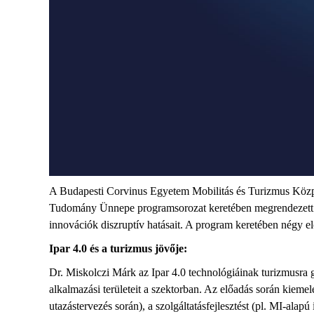
A Budapesti Corvinus Egyetem Mobilitás és Turizmus Központ
Tudomány Ünnepe programsorozat keretében megrendezett es
innovációk diszruptív hatásait. A program keretében négy e
Ipar 4.0 és a turizmus jövője:
Dr. Miskolczi Márk az Ipar 4.0 technológiáinak turizmusra gy
alkalmazási területeit a szektorban. Az előadás során kieme
utazástervezés során), a szolgáltatásfejlesztést (pl. MI-ala