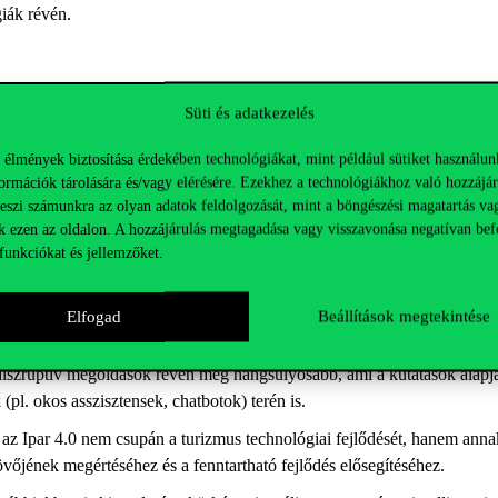
giák révén.
lmazási lehetőségeit elemezték a vendéglátásban. Az előadás középpont
Süti és adatkezelés
. Bemutatásra kerültek olyan jó gyakorlatok, amelyek az MI-alapú roboti
omata étterem (Kalifornia, USA), valamint a vendégkiszolgálás terén (pl
 élmények biztosítása érdekében technológiákat, mint például sütiket használun
ormációk tárolására és/vagy elérésére. Ezekhez a technológiákhoz való hozzájár
teszi számunkra az olyan adatok feldolgozását, mint a böngészési magatartás va
smertette, ahol az MI alapú rendszerek képesek személyre szabott szolgál
k ezen az oldalon. A hozzájárulás megtagadása vagy visszavonása negatívan bef
s az adatvédelemmel kapcsolatos kockázatokat. Előadásában előkerültek 
funkciókat és jellemzőket.
apú megoldások segítségével, ugyanakkor a technológia kiforratlanságáb
Elfogad
Beállítások megtekintése
iai aspektusait elemezte. Rávilágított, hogyan befolyásolja a kockázat
 diszruptív megoldások révén még hangsúlyosabb, ami a kutatások alapjá
(pl. okos asszisztensek, chatbotok) terén is.
 az Ipar 4.0 nem csupán a turizmus technológiai fejlődését, hanem annak 
vőjének megértéséhez és a fenntartható fejlődés elősegítéséhez.