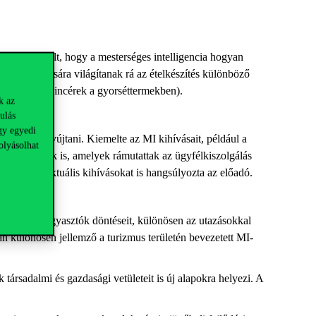
jában az állt, hogy a mesterséges intelligencia hogyan
ka alkalmazására világítanak rá az ételkészítés különböző
. robotizált pincérek a gyorséttermekben).
k az
ulás
gy egyedi
tatásokat nyújtani. Kiemelte az MI kihívásait, például a
olyásolhat
olyan példák is, amelyek rámutattak az ügyfélkiszolgálás
ól adódó aktuális kihívásokat is hangsúlyozta az előadó.
észlelés a fogyasztók döntéseit, különösen az utazásokkal
n különösen jellemző a turizmus területén bevezetett MI-
társadalmi és gazdasági vetületeit is új alapokra helyezi. A