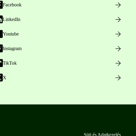
Facebook
LinkedIn
Youtube
Instagram
TikTok
X
Süti és Adatkezelés