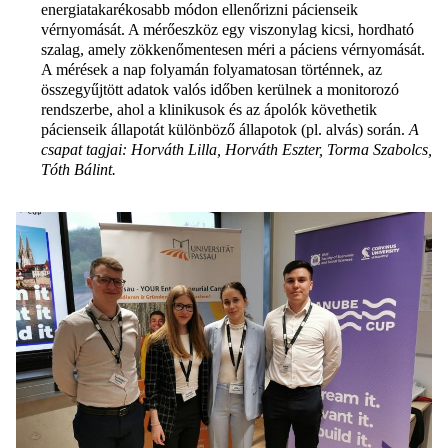
energiatakarékosabb módon ellenőrizni pácienseik
vérnyomását. A mérőeszköz egy viszonylag kicsi, hordható
szalag, amely zökkenőmentesen méri a páciens vérnyomását.
A mérések a nap folyamán folyamatosan történnek, az
összegyűjtött adatok valós időben kerülnek a monitorozó
rendszerbe, ahol a klinikusok és az ápolók követhetik
pácienseik állapotát különböző állapotok (pl. alvás) során.
A
csapat tagjai: Horváth Lilla, Horváth Eszter, Torma Szabolcs,
Tóth Bálint.