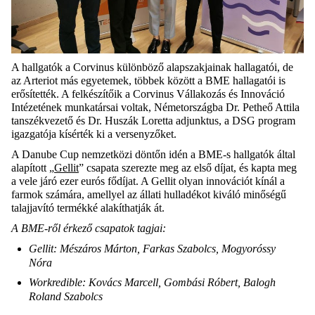
A hallgatók a Corvinus különböző alapszakjainak hallagatói, de
az Arteriot más egyetemek, többek között a BME hallagatói is
erősítették. A felkészítőik a Corvinus Vállakozás és Innováció
Intézetének munkatársai voltak, Németországba Dr. Petheő Attila
tanszékvezető és Dr. Huszák Loretta adjunktus, a DSG program
igazgatója kísérték ki a versenyzőket.
A Danube Cup nemzetközi döntőn idén a BME-s hallgatók által
alapított „
Gellit
” csapata szerezte meg az első díjat, és kapta meg
a vele járó ezer eurós fődíjat. A Gellit olyan innovációt kínál a
farmok számára, amellyel az állati hulladékot kiváló minőségű
talajjavító termékké alakíthatják át.
A BME-ről érkező csapatok tagjai:
Gellit: Mészáros Márton, Farkas Szabolcs, Mogyoróssy
Nóra
Workredible: Kovács Marcell, Gombási Róbert, Balogh
Roland Szabolcs