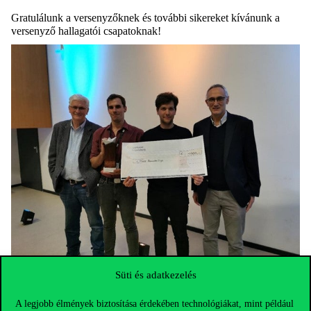
Gratulálunk a versenyzőknek és további sikereket kívánunk a
versenyző hallagatói csapatoknak!
Vecsenyi János, Mészáros Márton, Farkas Szabolcs, Danyi Pál
Süti és adatkezelés
A Danube Cup versenysorozatot eredetileg Vecsenyi János, a
A legjobb élmények biztosítása érdekében technológiákat, mint például
BME GTK Menedzsment és Vállalkozásgazdaságtan