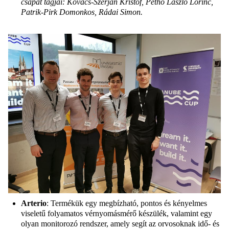
csapat tagjai: Kovács-
Szerján
Kristóf, Pethő László Lőrinc,
Patrik-
Pirk
Domonkos,
Rádai
Simon
.
Arterio
: Termékük egy megbízható, pontos és kényelmes
viseletű folyamatos vérnyomásmérő készülék, valamint egy
olyan monitorozó rendszer, amely segít az orvosoknak idő- és