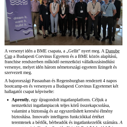
A versenyt idén a BME csapata, a „Gellit” nyert meg. A
Danube
Cup
a Budapesti Corvinus Egyetem és a BME közös alapítású,
franchise rendszerben működő nemzetközi vállalkozásindítási
versenye, melyet idén három németországi egyetem lízingelt és
szervezett meg.
A bajorországi Passauban és Regensburgban rendezett 4 napos
bootcamp-en és versenyen a Budapesti Corvinus Egyetemet két
hallagatói csapat képviselte:
Aprently
, egy
újragondolt
ingatlanplatform.
C
éljuk
a
nemzetközi ingatlanpiacok teljes körű összekapcsolása,
valamint a biztonság és az egyszerűsített keresési élmény
biztosítása. Innovatív intelligens funkciókkal értéket
teremtenek a bérlők, bérbeadók és ingatlankezelők számára.
A