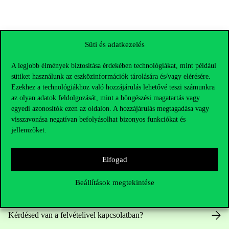
Süti és adatkezelés
A legjobb élmények biztosítása érdekében technológiákat, mint például
sütiket használunk az eszközinformációk tárolására és/vagy elérésére.
Ezekhez a technológiákhoz való hozzájárulás lehetővé teszi számunkra
az olyan adatok feldolgozását, mint a böngészési magatartás vagy
egyedi azonosítók ezen az oldalon. A hozzájárulás megtagadása vagy
visszavonása negatívan befolyásolhat bizonyos funkciókat és
jellemzőket.
Elérhetőségek
Elfogad
Beállítások megtekintése
Telefonszám:
+36 1 482 5000
Kérdésed van a felvételivel kapcsolatban?