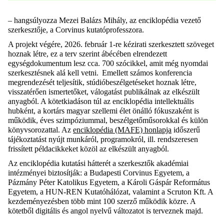
– hangsúlyozza Mezei Balázs Mihály, az enciklopédia vezető
szerkesztője, a Corvinus kutatóprofesszora.
A projekt végére, 2026. február 1-re kézirati szerkesztett szöveget
hoznak létre, ez a terv szerint ábécében elrendezett
egységdokumentum lesz cca. 700 szócikkel, amit még nyomdai
szerkesztésnek alá kell vetni. Emellett számos konferencia
megrendezését teljesítik, stúdióbeszélgetéseket hoznak létre,
visszatérően ismertetőket, válogatást publikálnak az elkészült
anyagból. A kötetkiadáson túl az enciklopédia intellektuális
hubként, a kortárs magyar szellemi élet önálló fókuszaként is
működik, éves szimpóziummal, beszélgetőműsorokkal és külön
könyvsorozattal. Az
enciklopédia (MAFE) honlapja
időszerű
tájékoztatást nyújt munkáról, programokról, ill. rendszeresen
frissített példacikkeket közöl az elkészült anyagból.
Az enciklopédia kutatási hátterét a szerkesztők akadémiai
intézményei biztosítják: a Budapesti Corvinus Egyetem, a
Pázmány Péter Katolikus Egyetem, a Károli Gáspár Református
Egyetem, a HUN-REN Kutatóhálózat, valamint a Scruton Kft. A
kezdeményezésben több mint 100 szerző működik közre. A
kötetből digitális és angol nyelvű változatot is terveznek majd.