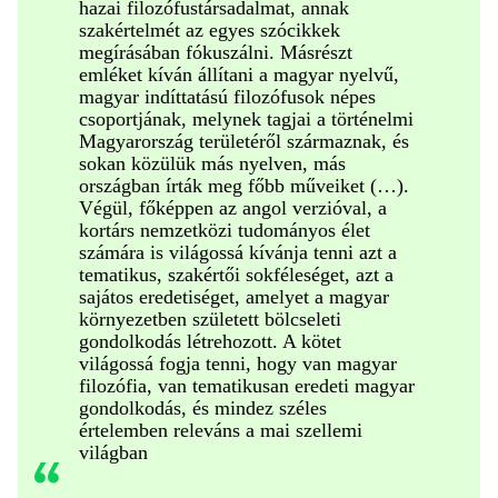
hazai filozófustársadalmat, annak
szakértelmét az egyes szócikkek
megírásában fókuszálni. Másrészt
emléket kíván állítani a magyar nyelvű,
magyar indíttatású filozófusok népes
csoportjának, melynek tagjai a történelmi
Magyarország területéről származnak, és
sokan közülük más nyelven, más
országban írták meg főbb műveiket (…).
Végül, főképpen az angol verzióval, a
kortárs nemzetközi tudományos élet
számára is világossá kívánja tenni azt a
tematikus, szakértői sokféleséget, azt a
sajátos eredetiséget, amelyet a magyar
környezetben született bölcseleti
gondolkodás létrehozott. A kötet
világossá fogja tenni, hogy van magyar
filozófia, van tematikusan eredeti magyar
gondolkodás, és mindez széles
értelemben releváns a mai szellemi
világban