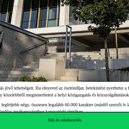
 jövő tehetségeit. Ha elnyered az ösztöndíjat, betekintést nyerhetsz a f
y közelebbről megismerheted a helyi közigazgatás és közszolgáltatás
e
legfeljebb négy, összesen legalább 60
.000
karakter (másfél szerzői ív 
sztöndíjas tevékenységéhez kapcsolódó témában.
Süti és adatkezelés