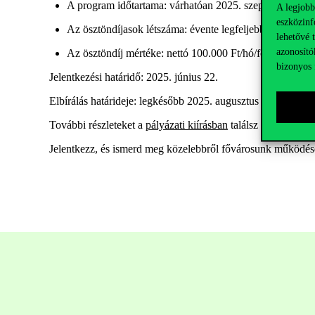
A program időtartama:
várhatóan 2025. szeptember 1. – 
A legjobb
eszközinf
Az ösztöndíjasok létszáma:
éven
te
legfeljebb 20 fő
lehetővé 
azonosító
Az ösztöndíj mértéke:
nettó 100.000 Ft/hó/fő
bizonyos 
Jelentkezési határidő:
2025. június 22.
Elbírálás határideje
: legkésőbb 202
5
.
auguszt
us 31.
További részleteket
a
pályázati kiírásban
találsz
Jelentkezz, és ismerd meg közelebbről fővárosunk működés