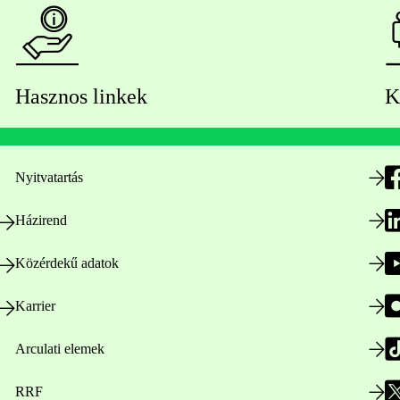
Hasznos linkek
K
Nyitvatartás
Házirend
Közérdekű adatok
Karrier
Arculati elemek
RRF