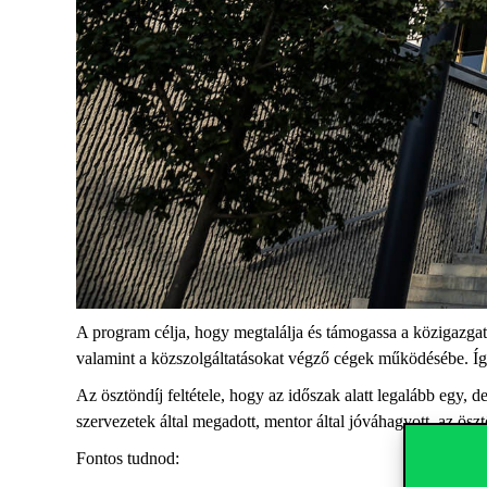
A program célja, hogy megtalálja és támogassa a közigazgatás
valamint a közszolgáltatásokat végző cégek működésébe. Íg
Az ösztöndíj feltétele, hogy az időszak alatt legalább egy
,
d
szervezetek által megadott, mentor által jóváhagyott, az ö
Fontos tudnod: