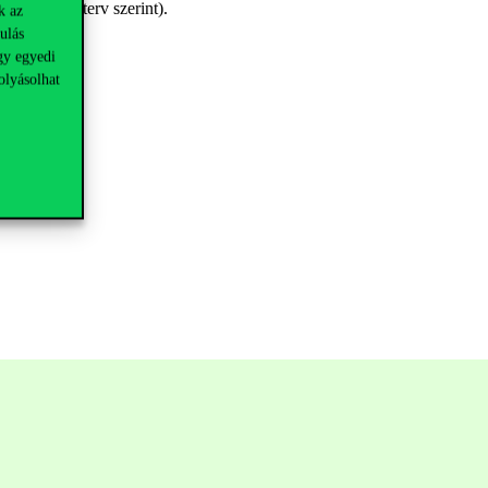
gyéni ütemterv szerint).
k az
ulás
gy egyedi
olyásolhat