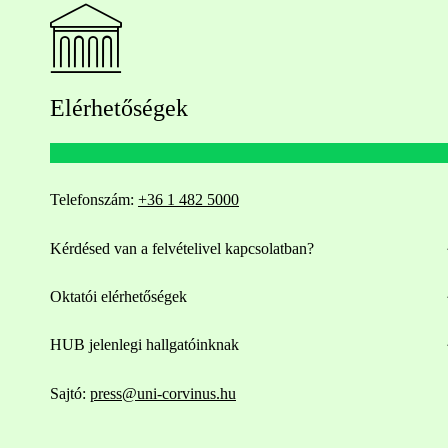
Elérhetőségek
Telefonszám:
+36 1 482 5000
Kérdésed van a felvételivel kapcsolatban?
Oktatói elérhetőségek
HUB jelenlegi hallgatóinknak
Sajtó:
press@uni-corvinus.hu