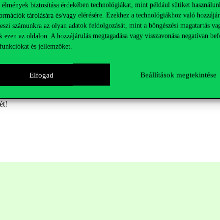
2026. március 31., összesen 5 hónap (az ösztöndíj-megállapodás és az e
 élmények biztosítása érdekében technológiákat, mint például sütiket használun
ormációk tárolására és/vagy elérésére. Ezekhez a technológiákhoz való hozzájár
teszi számunkra az olyan adatok feldolgozását, mint a böngészési magatartás va
k ezen az oldalon. A hozzájárulás megtagadása vagy visszavonása negatívan bef
funkciókat és jellemzőket.
Elfogad
Beállítások megtekintése
ét!