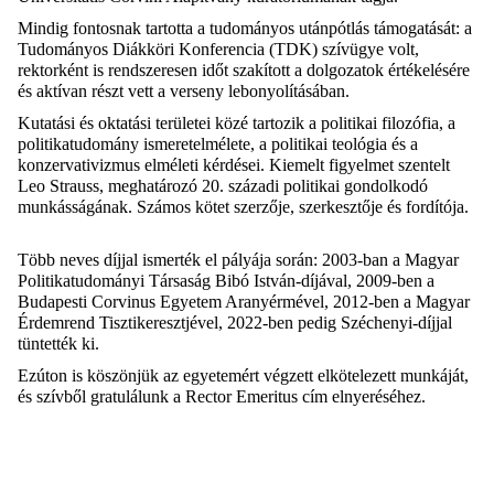
Mindig fontosnak tartotta a tudományos utánpótlás támogatását: a
Tudományos Diákköri Konferencia (TDK) szívügye volt,
rektorként is rendszeresen időt szakított a dolgozatok értékelésére
és aktívan részt vett a verseny lebonyolításában.
Kutatási és oktatási területei közé tartozik a politikai filozófia, a
politikatudomány ismeretelmélete, a politikai teológia és a
konzervativizmus elméleti kérdései. Kiemelt figyelmet szentelt
Leo Strauss, meghatározó 20. századi politikai gondolkodó
munkásságának. Számos kötet szerzője, szerkesztője és fordítója.
Több neves díjjal ismerték el pályája során: 2003-ban a Magyar
Politikatudományi Társaság Bibó István-díjával, 2009-ben a
Budapesti Corvinus Egyetem Aranyérmével, 2012-ben a Magyar
Érdemrend Tisztikeresztjével, 2022-ben pedig Széchenyi-díjjal
tüntették ki.
Ezúton is köszönjük az egyetemért végzett elkötelezett munkáját,
és szívből gratulálunk a Rector Emeritus cím elnyeréséhez.