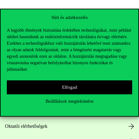
Süti és adatkezelés
A legjobb élmények biztosítása érdekében technológiákat, mint például
sütiket használunk az eszközinformációk tárolására és/vagy elérésére.
Ezekhez a technológiákhoz való hozzájárulás lehetővé teszi számunkra
az olyan adatok feldolgozását, mint a böngészési magatartás vagy
egyedi azonosítók ezen az oldalon. A hozzájárulás megtagadása vagy
visszavonása negatívan befolyásolhat bizonyos funkciókat és
Elérhetőségek
jellemzőket.
Elfogad
Telefonszám:
+36 1 482 5000
Beállítások megtekintése
Kérdésed van a felvételivel kapcsolatban?
Oktatói elérhetőségek