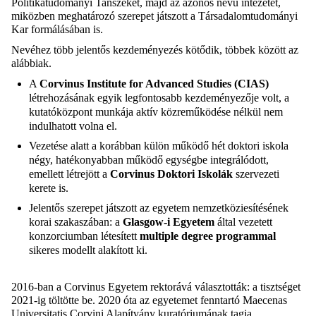
Politikatudományi Tanszéket, majd az azonos nevű intézetet,
miközben meghatározó szerepet játszott a Társadalomtudományi
Kar formálásában is.
Nevéhez több jelentős kezdeményezés kötődik, többek között az
alábbiak.
A
Corvinus Institute for Advanced Studies (CIAS)
létrehozásának egyik legfontosabb kezdeményezője volt, a
kutatóközpont munkája aktív közreműködése nélkül nem
indulhatott volna el.
Vezetése alatt a korábban külön működő hét doktori iskola
négy, hatékonyabban működő egységbe integrálódott,
emellett létrejött a
Corvinus Doktori Iskolák
szervezeti
kerete is.
Jelentős szerepet játszott az egyetem nemzetköziesítésének
korai szakaszában: a
Glasgow-i Egyetem
által vezetett
konzorciumban létesített
multiple degree programmal
sikeres modellt alakított ki.
2016-ban a Corvinus Egyetem rektorává választották: a tisztséget
2021-ig töltötte be. 2020 óta az egyetemet fenntartó Maecenas
Universitatis Corvini Alapítvány kuratóriumának tagja.