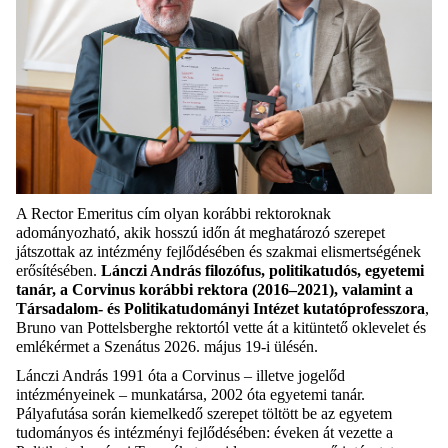
A Rector Emeritus cím olyan korábbi rektoroknak
adományozható, akik hosszú időn át meghatározó szerepet
játszottak az intézmény fejlődésében és szakmai elismertségének
erősítésében.
Lánczi András filozófus, politikatudós, egyetemi
tanár, a Corvinus korábbi rektora (2016–2021), valamint a
Társadalom- és Politikatudományi Intézet kutatóprofesszora
,
Bruno van Pottelsberghe rektortól vette át a kitüntető oklevelet és
emlékérmet a Szenátus 2026. május 19-i ülésén.
Lánczi András 1991 óta a Corvinus – illetve jogelőd
intézményeinek – munkatársa, 2002 óta egyetemi tanár.
Pályafutása során kiemelkedő szerepet töltött be az egyetem
tudományos és intézményi fejlődésében: éveken át vezette a