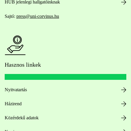
HUB jelenlegi hallgatóinknak
Sajtó:
press@uni-corvinus.hu
Hasznos linkek
Nyitvatartás
Házirend
Közérdekű adatok