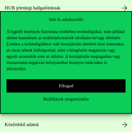
HUB jelenlegi hallgatóinknak
Süti és adatkezelés
Sajtó:
press@uni-corvinus.hu
A legjobb élmények biztosítása érdekében technológiákat, mint például
sütiket használunk az eszközinformációk tárolására és/vagy elérésére.
Ezekhez a technológiákhoz való hozzájárulás lehetővé teszi számunkra
az olyan adatok feldolgozását, mint a böngészési magatartás vagy
egyedi azonosítók ezen az oldalon. A hozzájárulás megtagadása vagy
visszavonása negatívan befolyásolhat bizonyos funkciókat és
jellemzőket.
Hasznos linkek
Elfogad
Nyitvatartás
Beállítások megtekintése
Házirend
Közérdekű adatok