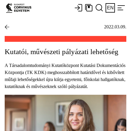
EN
2022.03.09.
Kutatói, művészeti pályázati lehetőség
A Társadalomtudományi Kutatóközpont Kutatási Dokumentációs
Központja (TK KDK) meghosszabbított határidővel és kibővített
műfaji lehetőségekkel újra kiírja egyetemi, főiskolai hallgatóknak,
kutatóknak és művészeknek szóló pályázatát.