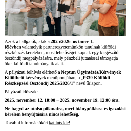
Azok a hallgatók, akik a
202
5
/202
6
–
o
s tanév
1
.
félévben
valamelyik partneregyetemünkön tanulnak külföldi
részképzés keretében, most lehetőséget kapnak egy kiegészítő
ösztöndíj megpályázására, mely pénzbeli juttatással támogatja
őket külföldi tanulmányaik alatt.
A pályázati felhívás elérhető a
Neptun
Ügyintézés/Kérvények
Kitölthető kérvények
menüpontjában,
a
„
P339 Külföldi
Részképzési Ösztöndíj 2025/2026/1
”
nevű űrlapon.
Pályázati időszak:
2025. november 12. 10:00
–
2025. november 19. 12:00 óra.
Ne hagyd az utolsó pillanatra, mert hiánypótlásra és igazolási
kérelem benyújtására nincs lehetőség.
További információkért
kat
t
in
t
s i
d
e!