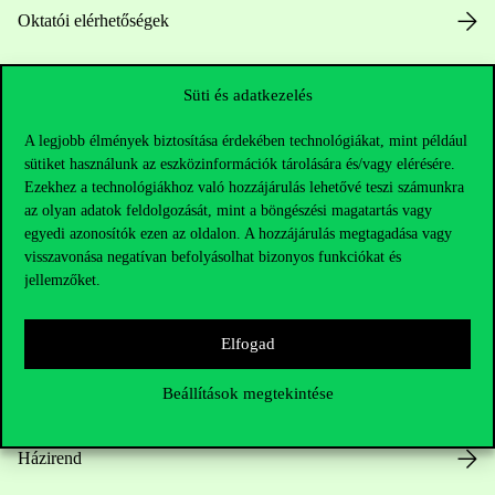
Oktatói elérhetőségek
HUB jelenlegi hallgatóinknak
Süti és adatkezelés
Sajtó:
press@uni-corvinus.hu
A legjobb élmények biztosítása érdekében technológiákat, mint például
sütiket használunk az eszközinformációk tárolására és/vagy elérésére.
Ezekhez a technológiákhoz való hozzájárulás lehetővé teszi számunkra
az olyan adatok feldolgozását, mint a böngészési magatartás vagy
egyedi azonosítók ezen az oldalon. A hozzájárulás megtagadása vagy
visszavonása negatívan befolyásolhat bizonyos funkciókat és
jellemzőket.
Hasznos linkek
Elfogad
Beállítások megtekintése
Nyitvatartás
Házirend