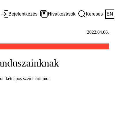
Bejelentkezés
Hivatkozások
Keresés
EN
2022.04.06.
randuszainknak
tott kétnapos szemináriumot.