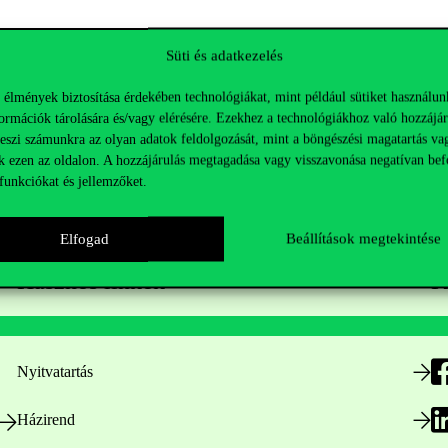
Süti és adatkezelés
 élmények biztosítása érdekében technológiákat, mint például sütiket használun
ormációk tárolására és/vagy elérésére. Ezekhez a technológiákhoz való hozzájár
teszi számunkra az olyan adatok feldolgozását, mint a böngészési magatartás va
k ezen az oldalon. A hozzájárulás megtagadása vagy visszavonása negatívan bef
funkciókat és jellemzőket.
Elfogad
Beállítások megtekintése
Hasznos linkek
K
Nyitvatartás
Házirend