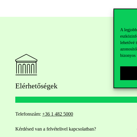
A legjobb
eszközinf
lehetővé 
azonosító
bizonyos 
Elérhetőségek
Telefonszám:
+36 1 482 5000
Kérdésed van a felvételivel kapcsolatban?