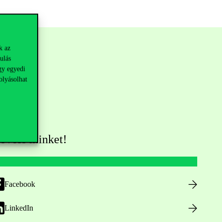
k az
ulás
gy egyedi
olyásolhat
övess minket!
Facebook
LinkedIn