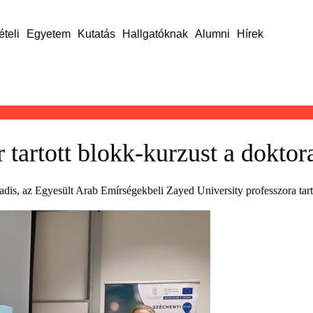
ételi
Egyetem
Kutatás
Hallgatóknak
Alumni
Hírek
 tartott blokk-kurzust a dokto
dis, az Egyesült Arab Emírségekbeli Zayed University professzora tar