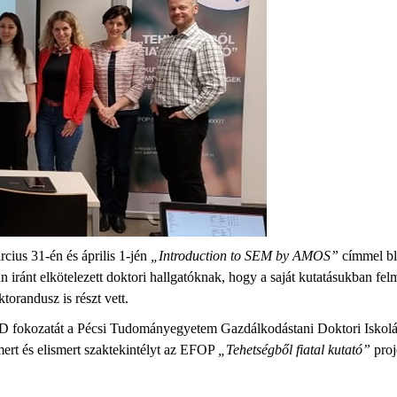
cius 31-én és április 1-jén
„Introduction to SEM by AMOS”
címmel bl
 iránt elkötelezett doktori hallgatóknak, hogy a saját kutatásukban felm
orandusz is részt vett.
D fokozatát a Pécsi Tudományegyetem Gazdálkodástani Doktori Iskolájáb
ert és elismert szaktekintélyt az EFOP
„Tehetségből fiatal kutató”
proj