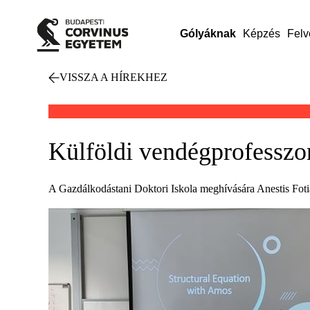
Gólyáknak
Képzés
Felv
VISSZA A HÍREKHEZ
Külföldi vendégprofesszor
A Gazdálkodástani Doktori Iskola meghívására Anestis Fotia