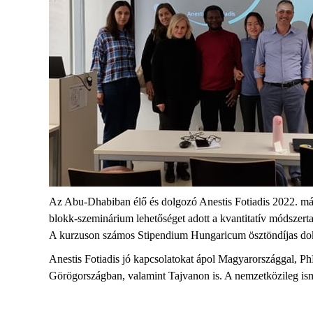
Az Abu-Dhabiban élő és dolgozó Anestis Fotiadis 2022. már
blokk-szeminárium lehetőséget adott a kvantitatív módszertan
A kurzuson számos Stipendium Hungaricum ösztöndíjas dokt
Anestis Fotiadis jó kapcsolatokat ápol Magyarországgal, Ph
Görögországban, valamint Tajvanon is. A nemzetközileg ism