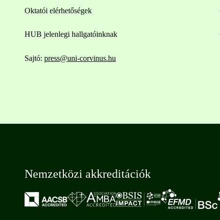
Oktatói elérhetőségek
HUB jelenlegi hallgatóinknak
Sajtó:
press@uni-corvinus.hu
Nemzetközi akkreditációk