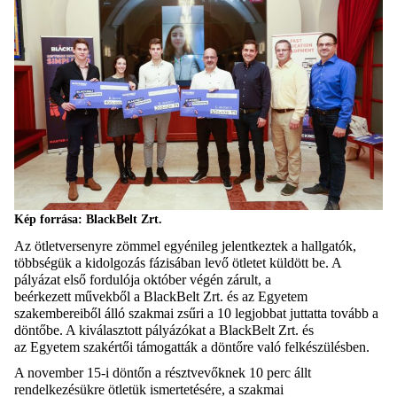
Kép forrása: BlackBelt Zrt.
Az ötletversenyre zömmel egyénileg jelentkeztek a hallgatók,
többségük a kidolgozás fázisában levő ötletet küldött be. A
pályázat első fordulója október végén zárult, a
beérkezett művekből a BlackBelt Zrt. és az Egyetem
szakembereiből álló szakmai zsűri a 10 legjobbat juttatta tovább a
döntőbe. A kiválasztott pályázókat a BlackBelt Zrt. és
az Egyetem szakértői támogatták a döntőre való felkészülésben.
A november 15-i döntőn a résztvevőknek 10 perc állt
rendelkezésükre ötletük ismertetésére, a szakmai