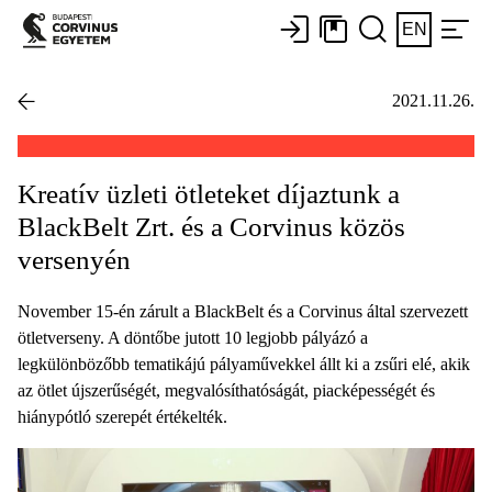
EN
2021.11.26.
Kreatív üzleti ötleteket díjaztunk a
BlackBelt Zrt. és a Corvinus közös
versenyén
November 15-én zárult a BlackBelt és a Corvinus által szervezett
ötletverseny. A döntőbe jutott 10 legjobb pályázó a
legkülönbözőbb tematikájú pályaművekkel állt ki a zsűri elé, akik
az ötlet újszerűségét, megvalósíthatóságát, piacképességét és
hiánypótló szerepét értékelték.