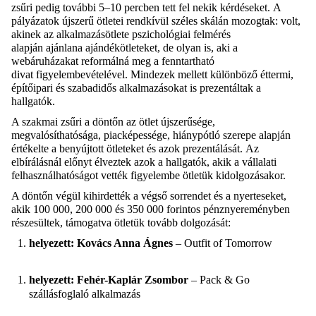
zsűri pedig további 5–10 percben tett fel nekik kérdéseket. A
pályázatok újszerű ötletei rendkívül széles skálán mozogtak: volt,
akinek az alkalmazásötlete pszichológiai felmérés
alapján ajánlana ajándékötleteket, de olyan is, aki a
webáruházakat reformálná meg a fenntartható
divat figyelembevételével. Mindezek mellett különböző éttermi,
építőipari és szabadidős alkalmazásokat is prezentáltak a
hallgatók.
A szakmai zsűri a döntőn az ötlet újszerűsége,
megvalósíthatósága, piacképessége, hiánypótló szerepe alapján
értékelte a benyújtott ötleteket és azok prezentálását. Az
elbírálásnál előnyt élveztek azok a hallgatók, akik a vállalati
felhasználhatóságot vették figyelembe ötletük kidolgozásakor.
A döntőn végül kihirdették a végső sorrendet és a nyerteseket,
akik 100 000, 200 000 és 350 000 forintos pénznyereményben
részesültek, támogatva ötletük tovább dolgozását:
helyezett:
Kovács Anna Ágnes
– Outfit of Tomorrow
helyezett:
Fehér-Kaplár Zsombor
– Pack & Go
szállásfoglaló alkalmazás