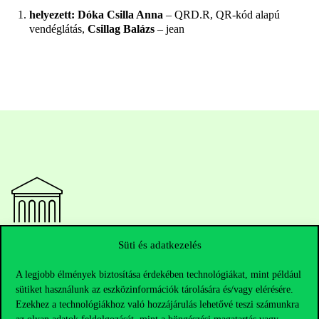
helyezett:
Dóka Csilla Anna
– QRD.R, QR-kód alapú
vendéglátás,
Csillag Balázs
– jean
Süti és adatkezelés
Elérhetőségek
A legjobb élmények biztosítása érdekében technológiákat, mint például
sütiket használunk az eszközinformációk tárolására és/vagy elérésére.
Ezekhez a technológiákhoz való hozzájárulás lehetővé teszi számunkra
Telefonszám:
+36 1 482 5000