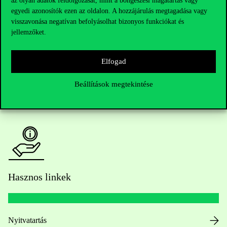
az olyan adatok feldolgozását, mint a böngészési magatartás vagy
egyedi azonosítók ezen az oldalon. A hozzájárulás megtagadása vagy
Kérdésed van a felvételivel kapcsolatban?
visszavonása negatívan befolyásolhat bizonyos funkciókat és
jellemzőket.
Oktatói elérhetőségek
Elfogad
HUB jelenlegi hallgatóinknak
Beállítások megtekintése
Sajtó:
press@uni-corvinus.hu
Hasznos linkek
Nyitvatartás