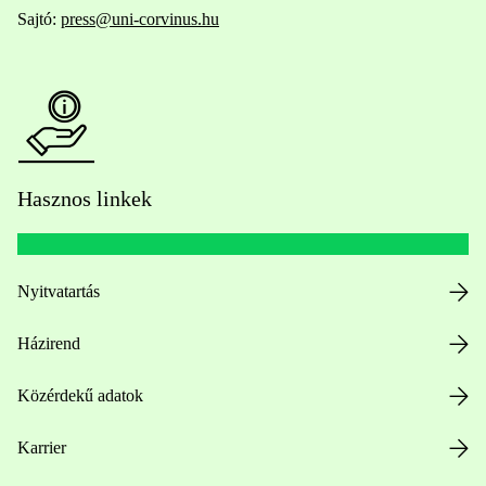
Sajtó:
press@uni-corvinus.hu
Hasznos linkek
Nyitvatartás
Házirend
Közérdekű adatok
Karrier