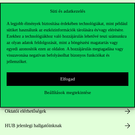
Süti és adatkezelés
A legjobb élmények biztosítása érdekében technológiákat, mint például
sütiket használunk az eszközinformációk tárolására és/vagy elérésére.
Ezekhez a technológiákhoz való hozzájárulás lehetővé teszi számunkra
az olyan adatok feldolgozását, mint a böngészési magatartás vagy
egyedi azonosítók ezen az oldalon. A hozzájárulás megtagadása vagy
Elérhetőségek
visszavonása negatívan befolyásolhat bizonyos funkciókat és
jellemzőket.
Elfogad
Telefonszám:
+36 1 482 5000
Beállítások megtekintése
Kérdésed van a felvételivel kapcsolatban?
Oktatói elérhetőségek
HUB jelenlegi hallgatóinknak