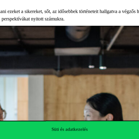
ni ezeket a sikereket, sőt,
az idősebbek történetei
t hallgatva
a végzős h
 perspektívákat nyitott
számukra.
Süti és adatkezelés