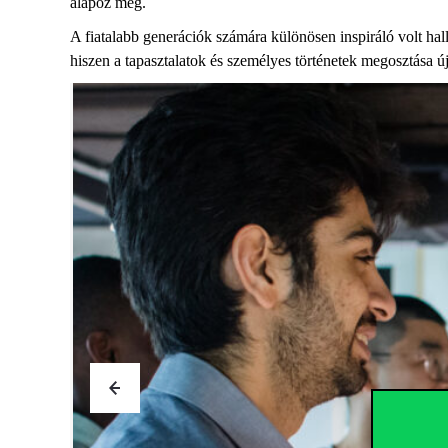
alapoz meg.
A fiatalabb generációk számára különösen inspiráló volt halla
hiszen a tapasztalatok és személyes történetek megosztása új