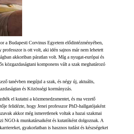
amikor a Budapesti Corvinus Egyetem elődintézményében,
rofesszor is ott volt, aki idén sajnos már nem lehetett
zágban akkoriban páratlan volt. Míg a nyugat-európai és
ős közgazdaságtani komponens vált a szak meghatározó
ező tanévben megújul a szak, és négy új, aktuális,
ég-gazdaságtan és Közösségi kormányzás.
zdték el kutatni a közmenedzsmentet, és ma vezető
tője
felidézte, hogy Jenei professzor PhD-hallgatójaként
szavak akkor még ismeretlenek voltak a hazai szakmai
özi NGO-k munkatársai
ként
és kutatók
ént dolgozna
k
. A
karriereket, gyakorlatban is hasznos tudást és készségeket