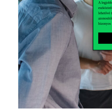
A legjobb
eszközinf
lehetővé 
azonosító
bizonyos 