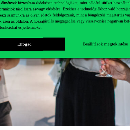
 élmények biztosítása érdekében technológiákat, mint például sütiket használun
ormációk tárolására és/vagy elérésére. Ezekhez a technológiákhoz való hozzájár
teszi számunkra az olyan adatok feldolgozását, mint a böngészési magatartás va
k ezen az oldalon. A hozzájárulás megtagadása vagy visszavonása negatívan bef
funkciókat és jellemzőket.
Elfogad
Beállítások megtekintése