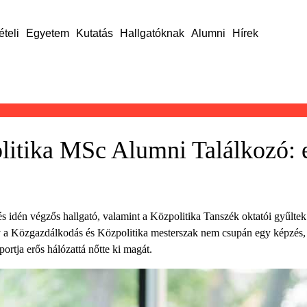
ételi
Egyetem
Kutatás
Hallgatóknak
Alumni
Hírek
itika MSc Alumni Találkozó: 
 és idén végzős hallgató, valamint a Közpolitika Tanszék oktatói gyűl
 a Közgazdálkodás és Közpolitika mesterszak nem csupán egy képzés
rtja erős hálózattá nőtte ki magát.