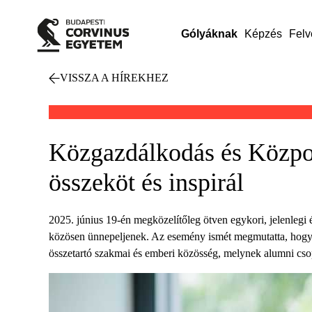
Gólyáknak
Képzés
Felv
VISSZA A HÍREKHEZ
Közgazdálkodás és Közpol
összeköt és inspirál
2025. június 19-én megközelítőleg ötven egykori, jelenlegi
közösen ünnepeljenek. Az esemény ismét megmutatta, hogy
összetartó szakmai és emberi közösség, melynek alumni csopo