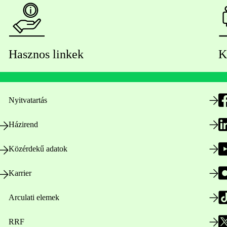
Hasznos linkek
K
Nyitvatartás
Házirend
Közérdekű adatok
Karrier
Arculati elemek
RRF