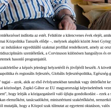
emlékezéssel indította az estét. Felidézte a kilencvenes évek elejét, 
i Közpolitika Tanszék elődje –, melynek alapítói között Jenei György p
az induláskor egyedülálló szakmai profillal rendelkezett, amely az ors
idiszciplináris szemléletűek, a
Corvinuson
különösen hangsúlyos és er
temek hasonló programjaitól
.
szakfelelőse a képzés jelenlegi helyzetéről és j
övőjéről
beszélt. A követk
apolitika és regionális fejlesztés, Globális fejlesztéspolitika, Egészs
” tagjai
– azok, aki
k
az első évfolyamokban tanultak vagy úttörőként ke
mai közösséget.
Zupkó
Gábor
az
EU
magyarországi képviseletének veze
nt”, hogy leírják a közigazgatásról való újfajta gondolkodást
–
ezek a 
kan
elemzők
ént
, tanácsadók
ént
, minisztériumi szakértők
ként
, nemzetk
ól mutatják, hogy a
Közpol
szak túlmutat az egyetemi oktatáson
,
valós 