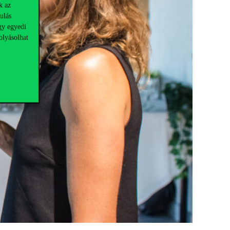
k az
ulás
gy egyedi
olyásolhat