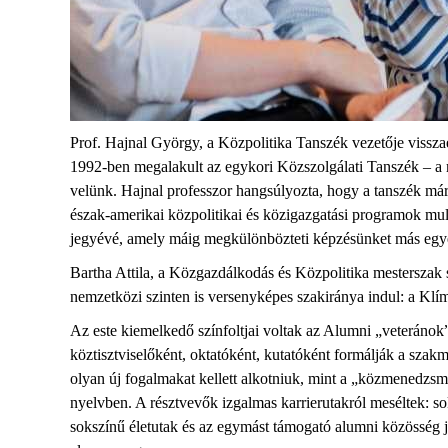
Prof
.
Hajnal György, a Közpolitika Tanszék vezetője
vissza
1992-ben megalakult az egykori Közszolgálati Tanszék – a ma
velünk. Hajnal professzor hangsúlyozta, hogy a tanszék már 
észak-amerikai közpolitikai és közigazgatási programok mult
jegyévé, amely máig megkülönbözteti képzésünket
más egye
Bartha Attila, a Közgazdálkodás és Közpolitika
mesterszak
nemzetközi szinten is versenyképes szakirány
a indul
: a
Klím
Az este kiemelkedő színfoltj
ai voltak
az
Alumni
„
veterán
ok
köztisztviselőként, oktatóként, kutatóként formálják a szak
olyan új fogalmakat kellett alkotniuk, mint a „közmenedzsme
nyelvben. A résztvevők izgalmas karrierutakról meséltek:
so
sokszínű életutak és az egymást támogató
alumni
közösség j